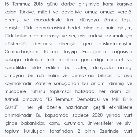
15 Temmuz 2016 günü darbe girişimiyle karşı karşıya
kalan Türkiye, milleti ve devletiyle omuz omuza verdiği
direniş ve mücadeleyle tüm dünyaya örnek teşkil
etmiştir. Türk demokrasisini hedef alan bu hain girişim,
Türk halkının demokrasiyi ve seçilmiş iradeyi korumak için
gösterdiği destansı direnişle geri püskürtülmüştür.
Cumhurbaşkanı Recep Tayyip Erdoğan’ın çağrısıyla
sokağa dökülen Türk milletinin gösterdiği cesaret ve
kararlılıkla elde edilen bu zafer, dünyada örneği
olmayan bir ruh halini ve demokrasi bilincini ortaya
koymaktadır. Zaferle sonuçlanan bu anlamlı direnişi ve
mücadele ruhunu toplumsal hafızada her daim diri
tutmak amacıyla “15 Temmuz Demokrasi ve Milli Birlik
Günü” her yıl özenle hazırlanan çeşitli etkinliklerle
anılmaktadır. Bu kapsamda sadece 2020 yılında yurt
içinde bakanlıklar, kamu kurumları, üniversiteler ve sivil
toplum kuruluşları tarafından 2 binin üzerinde, yurt