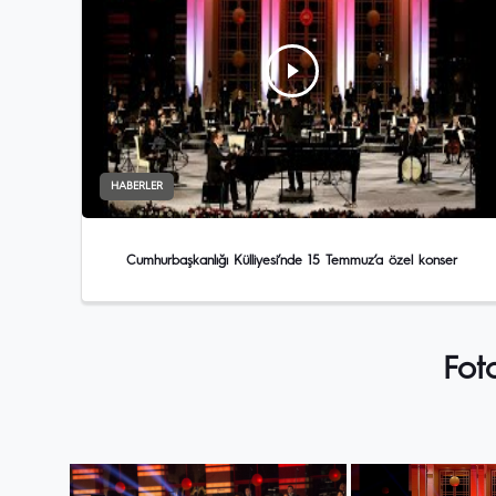
HABERLER
Cumhurbaşkanlığı Külliyesi’nde 15 Temmuz’a özel konser
Fot