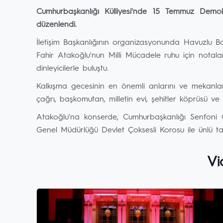
Cumhurbaşkanlığı Külliyesi'nde 15 Temmuz Demokr
düzenlendi.
İletişim Başkanlığının organizasyonunda Havuzlu Bah
Fahir Atakoğlu'nun Milli Mücadele ruhu için notala
dinleyicilerle buluştu.
Kalkışma gecesinin en önemli anlarını ve mekanları
çağrı, başkomutan, milletin evi, şehitler köprüsü v
Atakoğlu'na konserde, Cumhurbaşkanlığı Senfoni O
Genel Müdürlüğü Devlet Çoksesli Korosu ile ünlü ta
Vi