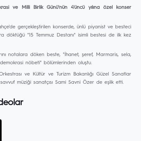
asi ve Milli Birlik Günü'nün 4'üncü yılına özel konser
çe'de gerçekleştirilen konserde, ünlü piyanist ve besteci
ra döktüğü "15 Temmuz Destanı" isimli bestesi de ilk kez
nı notalara döken beste, "İhanet, şeref, Marmaris, sela,
e demokrasi nöbeti" bölümlerinden oluştu.
rkestrası ve Kültür ve Turizm Bakanlığı Güzel Sanatlar
savvuf müziği sanatçısı Sami Savni Özer de eşlik etti.
deolar