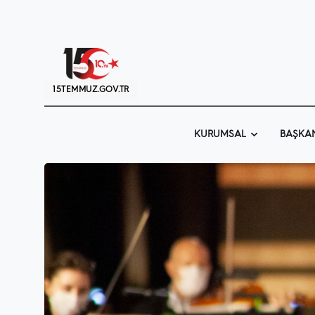
15TEMMUZ.GOV.TR
KURUMSAL
BAŞKA