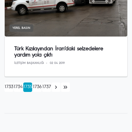
YEREL BASIN
Türk Kızılayından İran’daki selzedelere
yardım yola çıktı
İLETIŞIM BAŞKANLIĞI
02 04 2019
1733
1734
1735
1736
1737