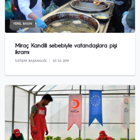
YEREL BASIN
Miraç Kandili sebebiyle vatandaşlara pişi
ikramı
İLETIŞIM BAŞKANLIĞI
03 04 2019