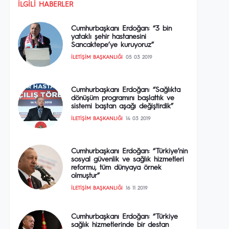
İLGILI HABERLER
Cumhurbaşkanı Erdoğan: “3 bin
yataklı şehir hastanesini
Sancaktepe’ye kuruyoruz”
İLETIŞIM BAŞKANLIĞI
05 03 2019
Cumhurbaşkanı Erdoğan: “Sağlıkta
dönüşüm programını başlattık ve
sistemi baştan aşağı değiştirdik”
İLETIŞIM BAŞKANLIĞI
14 03 2019
Cumhurbaşkanı Erdoğan: “Türkiye’nin
sosyal güvenlik ve sağlık hizmetleri
reformu, tüm dünyaya örnek
olmuştur”
İLETIŞIM BAŞKANLIĞI
16 11 2019
Cumhurbaşkanı Erdoğan: “Türkiye
sağlık hizmetlerinde bir destan