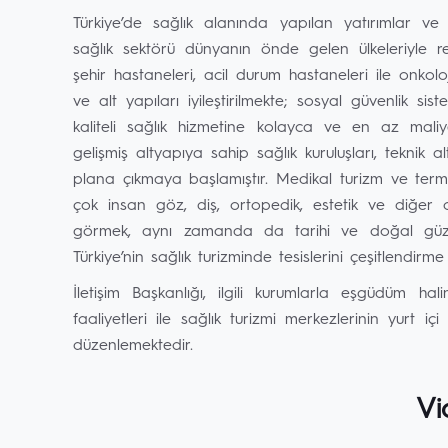
Türkiye’de sağlık alanında yapılan yatırımlar v
sağlık sektörü dünyanın önde gelen ülkeleriyle r
şehir hastaneleri, acil durum hastaneleri ile onko
ve alt yapıları iyileştirilmekte; sosyal güvenlik s
kaliteli sağlık hizmetine kolayca ve en az maliy
gelişmiş altyapıya sahip sağlık kuruluşları, teknik 
plana çıkmaya başlamıştır. Medikal turizm ve term
çok insan göz, diş, ortopedik, estetik ve diğer
görmek, aynı zamanda da tarihi ve doğal güzelli
Türkiye’nin sağlık turizminde tesislerini çeşitlendi
İletişim Başkanlığı, ilgili kurumlarla eşgüdüm hali
faaliyetleri ile sağlık turizmi merkezlerinin yurt iç
düzenlemektedir.
Vi