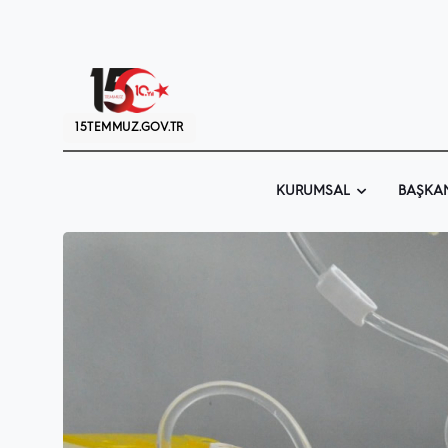
15TEMMUZ.GOV.TR
KURUMSAL
BAŞKA