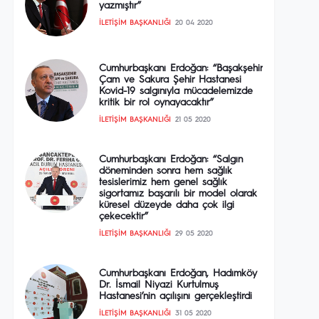
yazmıştır”
İLETIŞIM BAŞKANLIĞI
20 04 2020
Cumhurbaşkanı Erdoğan: “Başakşehir
Çam ve Sakura Şehir Hastanesi
Kovid-19 salgınıyla mücadelemizde
kritik bir rol oynayacaktır”
İLETIŞIM BAŞKANLIĞI
21 05 2020
Cumhurbaşkanı Erdoğan: “Salgın
döneminden sonra hem sağlık
tesislerimiz hem genel sağlık
sigortamız başarılı bir model olarak
küresel düzeyde daha çok ilgi
çekecektir”
İLETIŞIM BAŞKANLIĞI
29 05 2020
Cumhurbaşkanı Erdoğan, Hadımköy
Dr. İsmail Niyazi Kurtulmuş
Hastanesi’nin açılışını gerçekleştirdi
İLETIŞIM BAŞKANLIĞI
31 05 2020