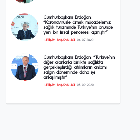
Cumhurbaşkanı Erdoğan:
“Koronavirüsle örnek mücadelemiz
sağlık turizminde Türkiye’nin önünde
yeni bir fırsat penceresi açmıştır”
İLETIŞIM BAŞKANLIĞI
04 07 2020
Cumhurbaşkanı Erdoğan: “Türkiye’nin
diğer alanlarla birlikte sağlıkta
gerçekleştirdiği atılımların anlamı
salgın döneminde daha iyi
anlaşılmıştır”
İLETIŞIM BAŞKANLIĞI
05 09 2020