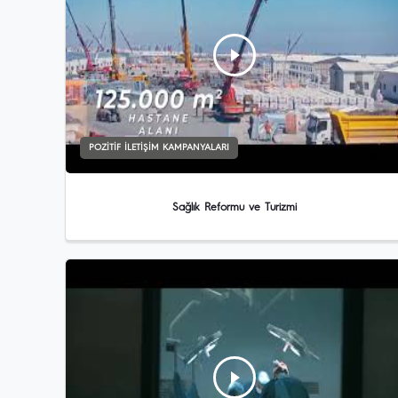
POZITIF İLETIŞIM KAMPANYALARI
Sağlık Reformu ve Turizmi