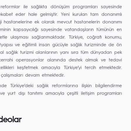
e reformlar ile sağlıkta dönüşüm programları sayesinde
ekabet eder hale gelmiştir. Yeni kurulan tam donanımlı
loji hastanelerine ek olarak mevcut hastanelerin donanımı
isteminin kapsayıcılığı sayesinde vatandaşların tümünün en
etle ulaşması sağlanmaktadır. Türkiye, coğrafi konumu,
altyapısı ve eğitimli insan gücüyle sağlık turizminde de ön
al sağlık turizmi alanlarının yanı sıra tüm dünyadan pek
 cerrahi operasyonlar alanında destek almak ve tedavi
kleri keşfetmek amacıyla Türkiye’yi tercih etmektedir.
rme çalışmaları devam etmektedir.
nde Türkiye’deki sağlık reformlarına ilişkin bilgilendirme
i ve yurt dışı tanıtımı amacıyla çeşitli iletişim programları
deolar