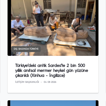
DIŞ BASINDA TÜRKIYE
Türkiye’deki antik Sardes’te 2 bin 500
yıllık anıtsal mermer heykel gün yüzüne
çıkarıldı (Xinhua - İngilizce)
İLETIŞIM BAŞKANLIĞI
04 08 2026