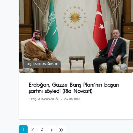
DIŞ BASINDA TÜRKIYE
Erdoğan, Gazze Barış Planı‘nın başarı
şartını söyledi (Ria Novosti)
İLETIŞIM BAŞKANLIĞI
04 08 2026
1
2
3