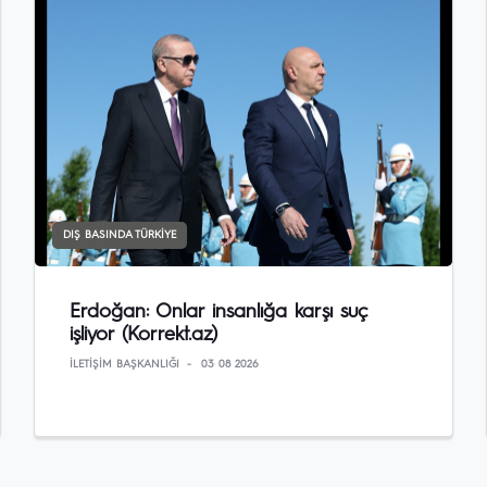
DIŞ BASINDA TÜRKIYE
Erdoğan: Onlar insanlığa karşı suç
işliyor (Korrekt.az)
İLETIŞIM BAŞKANLIĞI
03 08 2026