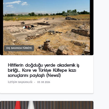
DIŞ BASINDA TÜRKIYE
Hititlerin doğduğu yerde akademik iş
birliği… Kore ve Türkiye Kültepe kazı
sonuçlarını paylaştı (News1)
İLETIŞIM BAŞKANLIĞI
05 08 2026