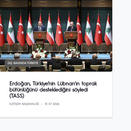
DIŞ BASINDA TÜRKIYE
Erdoğan, Türkiye’nin Lübnan’ın toprak
bütünlüğünü desteklediğini söyledi
(TASS)
İLETIŞIM BAŞKANLIĞI
31 07 2026