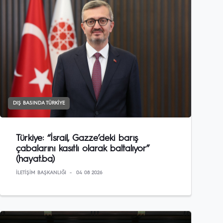
DIŞ BASINDA TÜRKIYE
Türkiye: “İsrail, Gazze’deki barış
çabalarını kasıtlı olarak baltalıyor”
(hayat.ba)
İLETIŞIM BAŞKANLIĞI
04 08 2026