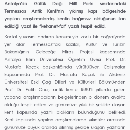
Antalya’da Güllük Dağı Millî Parkı sınırlarındaki
Termessos Antik Kenti’nin yıkılmış kapı bölgesinde
yapılan araştırmalarda, kentin bağımsız olduğunun ilan
edildiği yazıt ile “kehanet-fal” yazıtı tespit edildi.
Kartal yuvasını andıran konumuyla zorlu bir coğrafyada
yer alan Termessos’taki kazılar, Kültür ve Turizm
Bakanlığının Geleceğe Miras Projesi kapsamında
Antalya Bilim Üniversitesi Öğretim Üyesi Prof. Dr.
Mustafa Koçak başkanlığında yürütülüyor. Çalışmalar
kapsamında Prof. Dr. Mustafa Koçak ile Akdeniz
Üniversitesi Eski Çağ Dilleri ve Kültürleri Bölümü›nden
Prof. Dr. Fatih Onur, antik kente 1880'li yıllarda gelen
yabancı araştırmacıların belgelerinden o dönem ayakta
olduğu tespit edilen ve günümüze yıkık bir şekilde ulaşan
kent kapısında yazıtlı blokların bulunduğunu belirledi.
Kent kapısında yapılan araştırmalarda yıkıntılar arasında
günümüze büyük oranda silinmiş şekilde ulaşan yazıtların