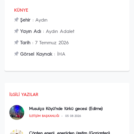
KÜNYE
Şehir
: Aydın
Yayın Adı
: Aydın Adalet
Tarih
: 7 Temmuz 2026
Görsel Kaynak
: İHA
İLGILI YAZILAR
Musulça Köyü‘nde türkü gecesi (Edirne)
İLETIŞIM BAŞKANLIĞI
05 08 2026
Çöpten enerji, enerjiden üretim (Gaziantep)