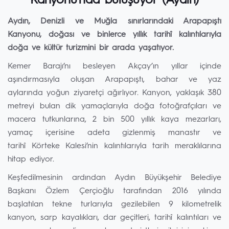
Kanyonu’nda buluşuyor (Aydın)
Aydın, Denizli ve Muğla sınırlarındaki Arapapıştı
Kanyonu, doğası ve binlerce yıllık tarihî kalıntılarıyla
doğa ve kültür turizmini bir arada yaşatıyor.
Kemer Barajı’nı besleyen Akçay’ın yıllar içinde
aşındırmasıyla oluşan Arapapıştı, bahar ve yaz
aylarında yoğun ziyaretçi ağırlıyor. Kanyon, yaklaşık 380
metreyi bulan dik yamaçlarıyla doğa fotoğrafçıları ve
macera tutkunlarına, 2 bin 500 yıllık kaya mezarları,
yamaç içerisine adeta gizlenmiş manastır ve
tarihî Körteke Kalesi’nin kalıntılarıyla tarih meraklılarına
hitap ediyor.
Keşfedilmesinin ardından Aydın Büyükşehir Belediye
Başkanı Özlem Çerçioğlu tarafından 2016 yılında
başlatılan tekne turlarıyla gezilebilen 9 kilometrelik
kanyon, sarp kayalıkları, dar geçitleri, tarihî kalıntıları ve