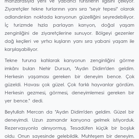
manzarasıyla yerli ve yabancı turistlerin ilgisini çekiyor.
Ziyaretçiler tekne turlarının yanı sıra "seyir tepesi" olarak
adlandırılan noktada kanyonun güzelliğini seyredebiliyor.
İç turizmde hızla parlayan kanyon, doğal yaşam
zenginliğini de ziyaretçilerine sunuyor. Bölgeyi gezenler
dağ keçileri ve yırtıcı kuşların yanı sıra yabani yaşam ile
karşılaşabiliyor.
Tekne turuna katılarak kanyonun zenginliğini görme
imkânı bulan Nehir Dursun, "Aydın Didim’den geldim.
Herkesin yaşaması gereken bir deneyim bence. Çok
güzeldi. Havası çok güzel. Çok farklı hayvanlar gördüm.
Herkesin gezmesi, görmesi, deneyimlemesi gereken bir
yer bence." dedi.
Beytullah Mercan da "Aydın Didim’den geldim. Güzel bir
deneyimdi. Uzun zamandır kanyona gelmek istiyorduk.
Rezervasyonla alınıyormuş. Tesadüfen küçük bir boşluk
oldu. Onun sayesinde gelebildik. Muhteşem bir deneyim.