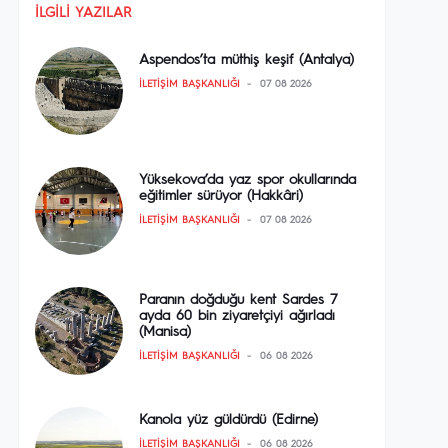
İLGILI YAZILAR
Aspendos’ta müthiş keşif (Antalya)
İLETIŞIM BAŞKANLIĞI
07 08 2026
Yüksekova’da yaz spor okullarında
eğitimler sürüyor (Hakkâri)
İLETIŞIM BAŞKANLIĞI
07 08 2026
Paranın doğduğu kent Sardes 7
ayda 60 bin ziyaretçiyi ağırladı
(Manisa)
İLETIŞIM BAŞKANLIĞI
06 08 2026
Kanola yüz güldürdü (Edirne)
İLETIŞIM BAŞKANLIĞI
06 08 2026