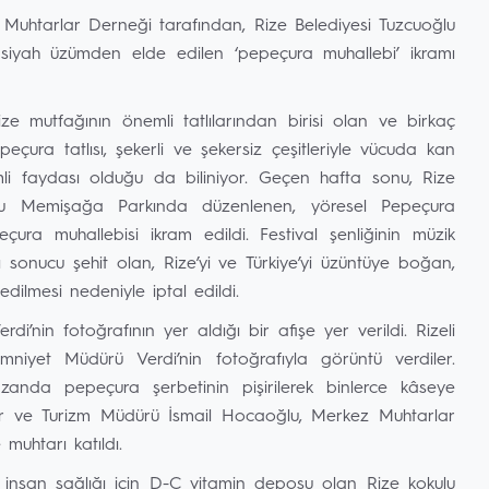
 Muhtarlar Derneği tarafından, Rize Belediyesi Tuzcuoğlu
siyah üzümden elde edilen ‘pepeçura muhallebi’ ikramı
e mutfağının önemli tatlılarından birisi olan ve birkaç
epeçura tatlısı, şekerli ve şekersiz çeşitleriyle vücuda kan
mli faydası olduğu da biliniyor. Geçen hafta sonu, Rize
lu Memişağa Parkında düzenlenen, yöresel Pepeçura
çura muhallebisi ikram edildi. Festival şenliğinin müzik
onucu şehit olan, Rize’yi ve Türkiye’yi üzüntüye boğan,
dilmesi nedeniyle iptal edildi.
i’nin fotoğrafının yer aldığı bir afişe yer verildi. Rizeli
mniyet Müdürü Verdi’nin fotoğrafıyla görüntü verdiler.
anda pepeçura şerbetinin pişirilerek binlerce kâseye
ltür ve Turizm Müdürü İsmail Hocaoğlu, Merkez Muhtarlar
uhtarı katıldı.
insan sağlığı için D-C vitamin deposu olan Rize kokulu