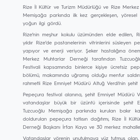
Rize İl Kültür ve Turizm Müdürlüğü ve Rize Merkez
Memişağa parkında ilk kez gerçekleşen, yöresel 
yoğun ilgi gördü.
Rize’nin meşhur kokulu üzümünden elde edilen, Riz
yıldır Rize’de pastanelerinin vitrinlerini süsleyen p
yapıyor ve enerji veriyor. Şeker hastalığına öne
Merkez Muhtarlar Derneği tarafından Tuzcuoğ
Festivali kapsamında binlerce kişiye ücretsiz pepe
bölümü, makamında uğramış olduğu menfur saldırı s
rahmetli Rize Emniyet Müdürü Altuğ Verdi’nin şehit e
Pepeçura festival alanına, şehit Emniyet Müdürü Verd
vatandaşlar büyük bir üzüntü içerisinde şehit E
Tuzcuoğlu Memişağa parkında kurulan bakır kaz
doldurulan pepeçura tatlısın dağıtımı, Rize İl Kü
Derneği Başkanı İrfan Kaya ve 30 merkez mahalle m
Vatandaşlar yörenin unutulmaya yüz tutmuş olan, 