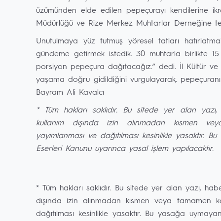
üzümünden elde edilen pepeçurayı kendilerine ik
Müdürlüğü ve Rize Merkez Muhtarlar Derneğine teşekk
Unutulmaya yüz tutmuş yöresel tatları hatırlatmak
gündeme getirmek istedik. 30 muhtarla birlikte 1
porsiyon pepeçura dağıtacağız.” dedi. İl Kültür v
yaşama doğru gidildiğini vurgulayarak, pepeçuranı
Bayram Ali Kavalcı
* Tüm hakları saklıdır. Bu sitede yer alan yazı,
kullanım dışında izin alınmadan kısmen veya 
yayımlanması ve dağıtılması kesinlikle yasaktır. 
Eserleri Kanunu uyarınca yasal işlem yapılacaktır.
* Tüm hakları saklıdır. Bu sitede yer alan yazı, hab
dışında izin alınmadan kısmen veya tamamen kopy
dağıtılması kesinlikle yasaktır. Bu yasağa uymaya