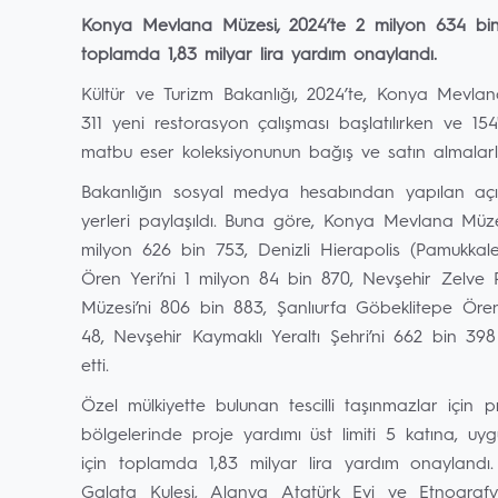
Konya Mevlana Müzesi, 2024’te 2 milyon 634 bin 3
toplamda 1,83 milyar lira yardım onaylandı.
Kültür ve Turizm Bakanlığı, 2024’te, Konya Mevlana
311 yeni restorasyon çalışması başlatılırken ve 
matbu eser koleksiyonunun bağış ve satın almalarla 
Bakanlığın sosyal medya hesabından yapılan aç
yerleri paylaşıldı. Buna göre, Konya Mevlana Müzes
milyon 626 bin 753, Denizli Hierapolis (Pamukka
Ören Yeri’ni 1 milyon 84 bin 870, Nevşehir Zelve
Müzesi’ni 806 bin 883, Şanlıurfa Göbeklitepe Ören
48, Nevşehir Kaymaklı Yeraltı Şehri’ni 662 bin 398
etti.
Özel mülkiyette bulunan tescilli taşınmazlar için p
bölgelerinde proje yardımı üst limiti 5 katına, uyg
için toplamda 1,83 milyar lira yardım onaylandı. 
Galata Kulesi, Alanya Atatürk Evi ve Etnograf