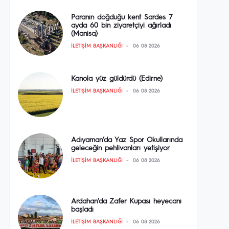
Paranın doğduğu kent Sardes 7
ayda 60 bin ziyaretçiyi ağırladı
(Manisa)
İLETIŞIM BAŞKANLIĞI
06 08 2026
Kanola yüz güldürdü (Edirne)
İLETIŞIM BAŞKANLIĞI
06 08 2026
Adıyaman’da Yaz Spor Okullarında
geleceğin pehlivanları yetişiyor
İLETIŞIM BAŞKANLIĞI
06 08 2026
Ardahan’da Zafer Kupası heyecanı
başladı
İLETIŞIM BAŞKANLIĞI
06 08 2026