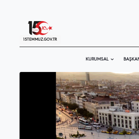
15TEMMUZ.GOV.TR
KURUMSAL
BAŞKA