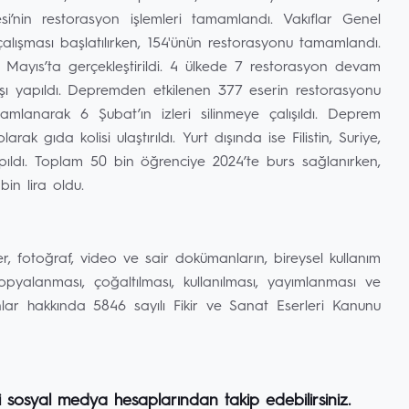
i’nin restorasyon işlemleri tamamlandı. Vakıflar Genel
çalışması başlatılırken, 154'ünün restorasyonu tamamlandı.
 Mayıs’ta gerçekleştirildi. 4 ülkede 7 restorasyon devam
şı yapıldı. Depremden etkilenen 377 eserin restorasyonu
lanarak 6 Şubat’ın izleri silinmeye çalışıldı. Deprem
rak gıda kolisi ulaştırıldı. Yurt dışında ise Filistin, Suriye,
pıldı. Toplam 50 bin öğrenciye 2024’te burs sağlanırken,
in lira oldu.
er, fotoğraf, video ve sair dokümanların, bireysel kullanım
alanması, çoğaltılması, kullanılması, yayımlanması ve
nlar hakkında 5846 sayılı Fikir ve Sanat Eserleri Kanunu
i sosyal medya hesaplarından takip edebilirsiniz.