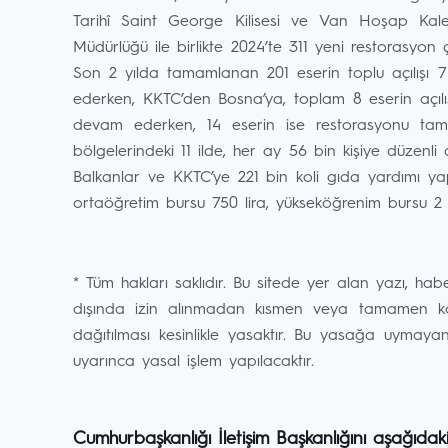
Tarihî Saint George Kilisesi ve Van Hoşap Kales
Müdürlüğü ile birlikte 2024’te 311 yeni restorasyon 
Son 2 yılda tamamlanan 201 eserin toplu açılışı 7
ederken, KKTC’den Bosna’ya, toplam 8 eserin açılı
devam ederken, 14 eserin ise restorasyonu tamam
bölgelerindeki 11 ilde, her ay 56 bin kişiye düzenli ola
Balkanlar ve KKTC’ye 221 bin koli gıda yardımı ya
ortaöğretim bursu 750 lira, yükseköğrenim bursu 2 b
* Tüm hakları saklıdır. Bu sitede yer alan yazı, hab
dışında izin alınmadan kısmen veya tamamen kopy
dağıtılması kesinlikle yasaktır. Bu yasağa uymaya
uyarınca yasal işlem yapılacaktır.
Cumhurbaşkanlığı İletişim Başkanlığını aşağıdak