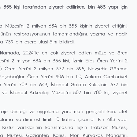
55 kişi tarafından ziyaret edilirken, bin 483 yapı için
 Müzesi’ni 2 milyon 634 bin 355 kişinin ziyaret ettiğini,
154'ünün restorasyonunun tamamlandığını, yazma ve nadir
739 bin esere ulaştığını bildirdi.
ıklamada, 2024’te en çok ziyaret edilen müze ve ören
i’ni 2 milyon 634 bin 355 kişi, İzmir Efes Ören Yeri’ni 2
le) Ören Yeri’ni 2 milyon 372 bin 395, Nevşehir Göreme
 Paşabağlar Ören Yeri’ni 906 bin 110, Ankara Cumhuriyet
 Yeri’ni 709 bin 643, İstanbul Galata Kulesi’nin 677 bin
 ve İstanbul Arkeoloji Müzesi’ni 507 bin 700 kişi ziyaret
roje desteği ve uygulama yardımları genişletilirken, afet
ulama yardımı üst limiti 10 katına çıkarıldı. Bin 483 yapı
Kültür varlıklarının korunmasına ilişkin Trabzon Müzesi,
ya Müzesi, Gaziantep Kalesi, Mor Kuryakos Manastırı,