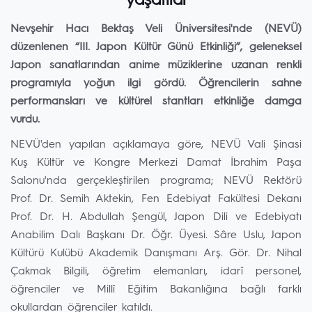
yaşatıldı
Nevşehir Hacı Bektaş Veli Üniversitesi'nde (NEVÜ)
düzenlenen “III. Japon Kültür Günü Etkinliği”, geleneksel
Japon sanatlarından anime müziklerine uzanan renkli
programıyla yoğun ilgi gördü. Öğrencilerin sahne
performansları ve kültürel stantları etkinliğe damga
vurdu.
NEVÜ'den yapılan açıklamaya göre, NEVÜ Vali Şinasi
Kuş Kültür ve Kongre Merkezi Damat İbrahim Paşa
Salonu'nda gerçekleştirilen programa; NEVÜ Rektörü
Prof. Dr. Semih Aktekin, Fen Edebiyat Fakültesi Dekanı
Prof. Dr. H. Abdullah Şengül, Japon Dili ve Edebiyatı
Anabilim Dalı Başkanı Dr. Öğr. Üyesi. Sâre Uslu, Japon
Kültürü Kulübü Akademik Danışmanı Arş. Gör. Dr. Nihal
Çakmak Bilgili, öğretim elemanları, idarî personel,
öğrenciler ve Millî Eğitim Bakanlığına bağlı farklı
okullardan öğrenciler katıldı.