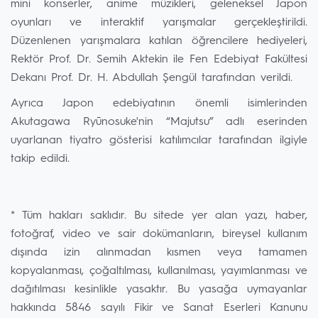
mini konserler, anime müzikleri, geleneksel Japon
oyunları ve interaktif yarışmalar gerçekleştirildi.
Düzenlenen yarışmalara katılan öğrencilere hediyeleri,
Rektör Prof. Dr. Semih Aktekin ile Fen Edebiyat Fakültesi
Dekanı Prof. Dr. H. Abdullah Şengül tarafından verildi.
Ayrıca Japon edebiyatının önemli isimlerinden
Akutagawa Ryūnosuke'nin “Majutsu” adlı eserinden
uyarlanan tiyatro gösterisi katılımcılar tarafından ilgiyle
takip edildi.
* Tüm hakları saklıdır. Bu sitede yer alan yazı, haber,
fotoğraf, video ve sair dokümanların, bireysel kullanım
dışında izin alınmadan kısmen veya tamamen
kopyalanması, çoğaltılması, kullanılması, yayımlanması ve
dağıtılması kesinlikle yasaktır. Bu yasağa uymayanlar
hakkında 5846 sayılı Fikir ve Sanat Eserleri Kanunu