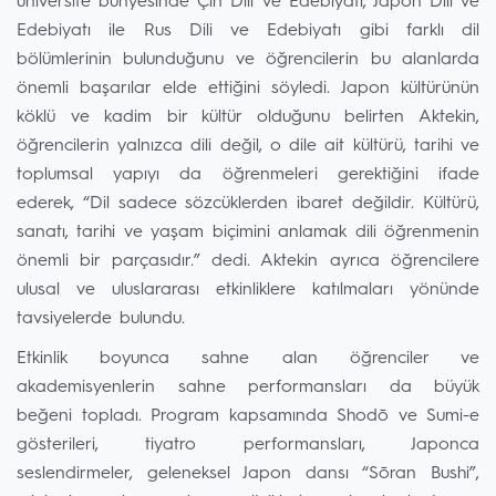
üniversite bünyesinde Çin Dili ve Edebiyatı, Japon Dili ve
Edebiyatı ile Rus Dili ve Edebiyatı gibi farklı dil
bölümlerinin bulunduğunu ve öğrencilerin bu alanlarda
önemli başarılar elde ettiğini söyledi. Japon kültürünün
köklü ve kadim bir kültür olduğunu belirten Aktekin,
öğrencilerin yalnızca dili değil, o dile ait kültürü, tarihi ve
toplumsal yapıyı da öğrenmeleri gerektiğini ifade
ederek, “Dil sadece sözcüklerden ibaret değildir. Kültürü,
sanatı, tarihi ve yaşam biçimini anlamak dili öğrenmenin
önemli bir parçasıdır.” dedi. Aktekin ayrıca öğrencilere
ulusal ve uluslararası etkinliklere katılmaları yönünde
tavsiyelerde bulundu.
Etkinlik boyunca sahne alan öğrenciler ve
akademisyenlerin sahne performansları da büyük
beğeni topladı. Program kapsamında Shodō ve Sumi-e
gösterileri, tiyatro performansları, Japonca
seslendirmeler, geleneksel Japon dansı “Sōran Bushi”,