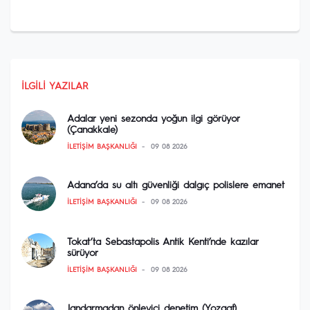
İLGILI YAZILAR
Adalar yeni sezonda yoğun ilgi görüyor
(Çanakkale)
İLETIŞIM BAŞKANLIĞI
09 08 2026
Adana’da su altı güvenliği dalgıç polislere emanet
İLETIŞIM BAŞKANLIĞI
09 08 2026
Tokat’ta Sebastapolis Antik Kenti’nde kazılar
sürüyor
İLETIŞIM BAŞKANLIĞI
09 08 2026
Jandarmadan önleyici denetim (Yozgat)