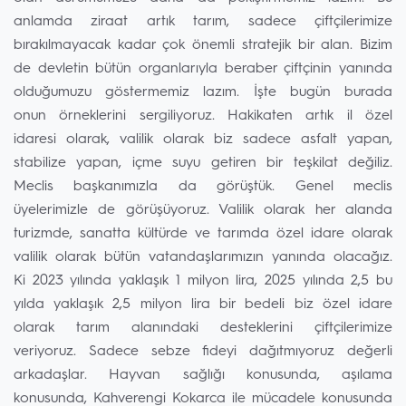
anlamda ziraat artık tarım, sadece çiftçilerimize
bırakılmayacak kadar çok önemli stratejik bir alan. Bizim
de devletin bütün organlarıyla beraber çiftçinin yanında
olduğumuzu göstermemiz lazım. İşte bugün burada
onun örneklerini sergiliyoruz. Hakikaten artık il özel
idaresi olarak, valilik olarak biz sadece asfalt yapan,
stabilize yapan, içme suyu getiren bir teşkilat değiliz.
Meclis başkanımızla da görüştük. Genel meclis
üyelerimizle de görüşüyoruz. Valilik olarak her alanda
turizmde, sanatta kültürde ve tarımda özel idare olarak
valilik olarak bütün vatandaşlarımızın yanında olacağız.
Ki 2023 yılında yaklaşık 1 milyon lira, 2025 yılında 2,5 bu
yılda yaklaşık 2,5 milyon lira bir bedeli biz özel idare
olarak tarım alanındaki desteklerini çiftçilerimize
veriyoruz. Sadece sebze fideyi dağıtmıyoruz değerli
arkadaşlar. Hayvan sağlığı konusunda, aşılama
konusunda, Kahverengi Kokarca ile mücadele konusunda