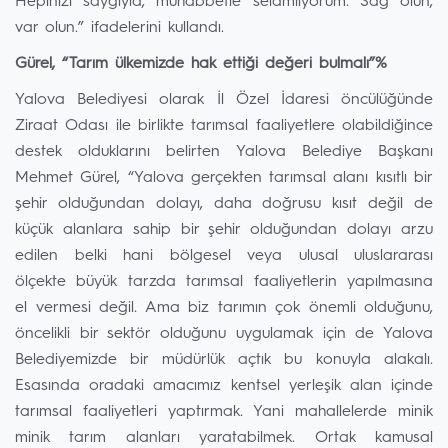
Hepinizi saygıyla, muhabbetle selamlıyorum. Sağ olun,
var olun.” ifadelerini kullandı.
Gürel, “Tarım ülkemizde hak ettiği değeri bulmalı”%
Yalova Belediyesi olarak İl Özel İdaresi öncülüğünde
Ziraat Odası ile birlikte tarımsal faaliyetlere olabildiğince
destek olduklarını belirten Yalova Belediye Başkanı
Mehmet Gürel, “Yalova gerçekten tarımsal alanı kısıtlı bir
şehir olduğundan dolayı, daha doğrusu kısıt değil de
küçük alanlara sahip bir şehir olduğundan dolayı arzu
edilen belki hani bölgesel veya ulusal uluslararası
ölçekte büyük tarzda tarımsal faaliyetlerin yapılmasına
el vermesi değil. Ama biz tarımın çok önemli olduğunu,
öncelikli bir sektör olduğunu uygulamak için de Yalova
Belediyemizde bir müdürlük açtık bu konuyla alakalı.
Esasında oradaki amacımız kentsel yerleşik alan içinde
tarımsal faaliyetleri yaptırmak. Yani mahallelerde minik
minik tarım alanları yaratabilmek. Ortak kamusal