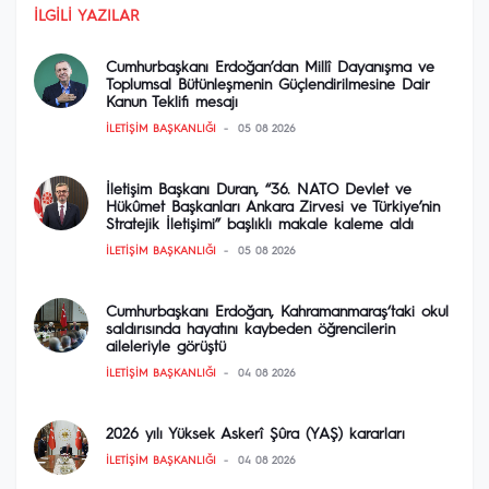
İLGILI YAZILAR
Cumhurbaşkanı Erdoğan’dan Millî Dayanışma ve
Toplumsal Bütünleşmenin Güçlendirilmesine Dair
Kanun Teklifi mesajı
İLETIŞIM BAŞKANLIĞI
05 08 2026
İletişim Başkanı Duran, “36. NATO Devlet ve
Hükûmet Başkanları Ankara Zirvesi ve Türkiye’nin
Stratejik İletişimi” başlıklı makale kaleme aldı
İLETIŞIM BAŞKANLIĞI
05 08 2026
Cumhurbaşkanı Erdoğan, Kahramanmaraş‘taki okul
saldırısında hayatını kaybeden öğrencilerin
aileleriyle görüştü
İLETIŞIM BAŞKANLIĞI
04 08 2026
2026 yılı Yüksek Askerî Şûra (YAŞ) kararları
İLETIŞIM BAŞKANLIĞI
04 08 2026