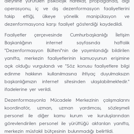
aleyhine yürütülen psikolojik harekat, propaganda, algı
operasyonu, iç ve dış dezenformasyon faaliyetlerini
takip ettiği, ülkeye yönelik manipülasyon ve
dezenformasyona karşı faaliyet gösterdiği kaydedildi.
Faaliyetler çerçevesinde Cumhurbaşkanlığı İletişim
Başkanlığının internet sayfasında haftalık
"Dezenformasyon Bülteni"nin de yayımlandığı bildirilen
yanıtta, merkezin faaliyetlerinin kamuoyunun erişimine
açık olduğu vurgulandı ve "Söz konusu faaliyetlere bilgi
edinme hakkının kullanılmasına ihtiyaç duyulmaksızın
başkanlığımızın internet sitesinden ulaşılabilmektedir."
ifadelerine yer verildi.
Dezenformasyonla Mücadele Merkezinin çalışmalarını
koordinatör, uzman, uzman yardımcısı, sözleşmeli
personel ile diğer kamu kurum ve kuruluşlarından
görevlendirilen personel ile yürüttüğü aktarılan yanıtta,
merkezin müstakil bütçesinin bulunmadığı belirtildi.