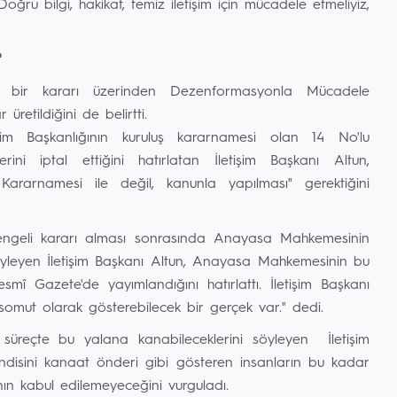
ğru bilgi, hakikat, temiz iletişim için mücadele etmeliyiz,
"
n bir kararı üzerinden Dezenformasyonla Mücadele
retildiğini de belirtti.
şim Başkanlığının kuruluş kararnamesi olan 14 No'lu
ni iptal ettiğini hatırlatan İletişim Başkanı Altun,
ararnamesi ile değil, kanunla yapılması" gerektiğini
im engeli kararı alması sonrasında Anayasa Mahkemesinin
öyleyen İletişim Başkanı Altun, Anayasa Mahkemesinin bu
smî Gazete'de yayımlandığını hatırlattı. İletişim Başkanı
omut olarak gösterebilecek bir gerçek var." dedi.
u süreçte bu yalana kanabileceklerini söyleyen İletişim
disini kanaat önderi gibi gösteren insanların bu kadar
nın kabul edilemeyeceğini vurguladı.