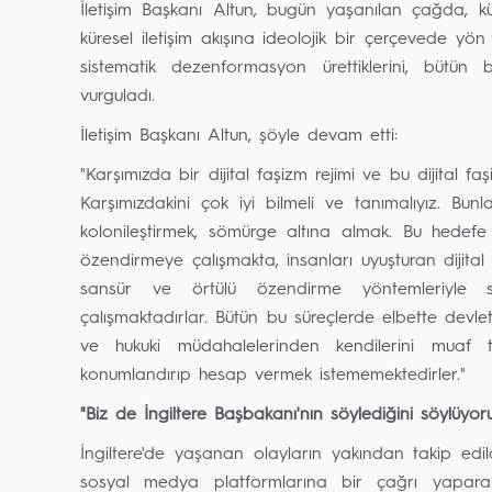
İletişim Başkanı Altun, bugün yaşanılan çağda, kü
küresel iletişim akışına ideolojik bir çerçevede yön v
sistematik dezenformasyon ürettiklerini, bütün 
vurguladı.
İletişim Başkanı Altun, şöyle devam etti:
"Karşımızda bir dijital faşizm rejimi ve bu dijital fa
Karşımızdakini çok iyi bilmeli ve tanımalıyız. Bunla
kolonileştirmek, sömürge altına almak. Bu hedefe 
özendirmeye çalışmakta, insanları uyuşturan dijital 
sansür ve örtülü özendirme yöntemleriyle si
çalışmaktadırlar. Bütün bu süreçlerde elbette devlet
ve hukuki müdahalelerinden kendilerini muaf t
konumlandırıp hesap vermek istememektedirler."
"Biz de İngiltere Başbakanı'nın söylediğini söylüyor
İngiltere'de yaşanan olayların yakından takip edil
sosyal medya platformlarına bir çağrı yapara