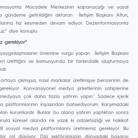
rmasyonla Mücadele Merkezinin kapanacağı ve yasal
gündeme getirildiğini aktaran İletişim Başkanı Altun,
alarına hız kesmeden devam ediyor. Dezenformasyonla
z." diye konuştu.
iz gerekiyor"
ün yaygınlaşmasının önemine vurgu yapan İletişim Başkanı
eri ürettiğini ve kamuoyunda bir farkındalık oluşturmaya
edi:
e ortaya çıkmışsa, nasıl markalar üretilmişse benzerinin de
gerekiyor. Konvansiyonel medya şirketlerinin sahiplerine
al medyaya çok daha fazla yatırım yapın.' Sadece içerik
ya platformlarının inşasından bahsediyorum. Karşımızdaki
olan kurumlardır. Bunlar bu alana yatırım yaptıktan sonra
rıyla küresel alanda ne yazık ki adaletsizliği ve hakikat
 millî sosyal medya platformlarını üretmemiz gerekiyor. Bu
ir rol düşüyor. Dizi sektörümüzün dünyadaki başarısı