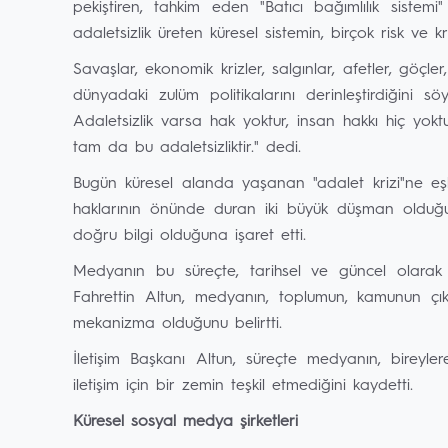
pekiştiren, tahkim eden "Batıcı bağımlılık siste
adaletsizlik üreten küresel sistemin, birçok risk ve k
Savaşlar, ekonomik krizler, salgınlar, afetler, göçle
dünyadaki zulüm politikalarını derinleştirdiğini 
Adaletsizlik varsa hak yoktur, insan hakkı hiç y
tam da bu adaletsizliktir." dedi.
Bugün küresel alanda yaşanan "adalet krizi"ne eşlik
haklarının önünde duran iki büyük düşman olduğunu
doğru bilgi olduğuna işaret etti.
Medyanın bu süreçte, tarihsel ve güncel olarak
Fahrettin Altun, medyanın, toplumun, kamunun çı
mekanizma olduğunu belirtti.
İletişim Başkanı Altun, süreçte medyanın, bireyler
iletişim için bir zemin teşkil etmediğini kaydetti.
Küresel sosyal medya şirketleri