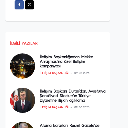
İLGILI YAZILAR
İletişim Başkanlığından Mekke
Anlaşması’na özel iletişim
kampanyası
İLETIŞIM BAŞKANLIĞI
09 08 2026
İletişim Başkanı Duran’dan, Avusturya
Şansölyesi Stocker’ın Türkiye
ziyaretine ilişkin açıklama
İLETIŞIM BAŞKANLIĞI
09 08 2026
Atama kararları Resmî Gazete’de