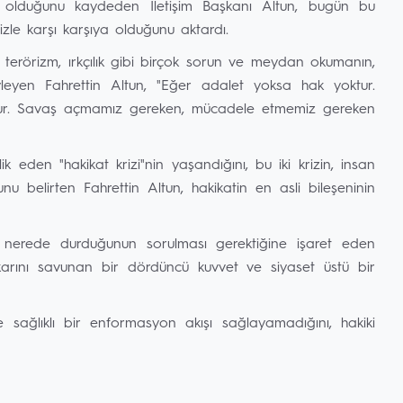
mi" olduğunu kaydeden İletişim Başkanı Altun, bugün bu
rizle karşı karşıya olduğunu aktardı.
r, terörizm, ırkçılık gibi birçok sorun ve meydan okumanın,
söyleyen Fahrettin Altun, "Eğer adalet yoksa hak yoktur.
oktur. Savaş açmamız gereken, mücadele etmemiz gereken
 eden "hakikat krizi"nin yaşandığını, bu iki krizin, insan
 belirten Fahrettin Altun, hakikatin en asli bileşeninin
 nerede durduğunun sorulması gerektiğine işaret eden
karını savunan bir dördüncü kuvvet ve siyaset üstü bir
e sağlıklı bir enformasyon akışı sağlayamadığını, hakiki