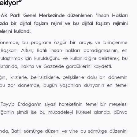
ekiyor”
n, AK Parti Genel Merkezinde düzenlenen "İnsan Hakları
 bir dijital faşizm rejimi ve bu dijital faşizm rejimini
erini kullandı.
 dönemde, bu programı özgür bir arayış ve bilinçlenme
 Başkanı Altun, Batılı insan hakları paradigmasının, en
ştırmak için kurulduğunu ve kullanıldığını belirterek, bu
tan'da, Irak'ta ve Gazze'de gördüklerini kaydetti.
krizlerle, belirsizliklerle, çelişkilerle dolu bir dönemin
un, bu zor dönemde, bugün yaşanılan dünyanın en temel
ayyip Erdoğan'ın siyasi hareketinin temel bir meselesi
doğan'ın şimdi ise bu mücadeleyi küresel alanda, dünya
ğında, Batılı sömürge düzeni ve yine bu sömürge düzenini