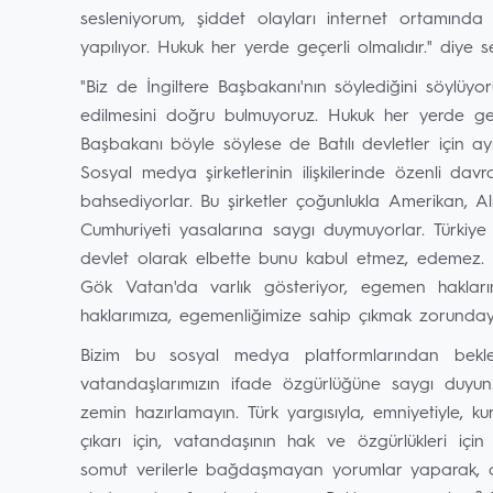
sesleniyorum, şiddet olayları internet ortamında 
yapılıyor. Hukuk her yerde geçerli olmalıdır." diye s
"Biz de İngiltere Başbakanı'nın söylediğini söylüyo
edilmesini doğru bulmuyoruz. Hukuk her yerde geçerl
Başbakanı böyle söylese de Batılı devletler için ayrı
Sosyal medya şirketlerinin ilişkilerinde özenli davr
bahsediyorlar. Bu şirketler çoğunlukla Amerikan, A
Cumhuriyeti yasalarına saygı duymuyorlar. Türkiye
devlet olarak elbette bunu kabul etmez, edemez. 
Gök Vatan'da varlık gösteriyor, egemen hakları
haklarımıza, egemenliğimize sahip çıkmak zorunday
Bizim bu sosyal medya platformlarından beklen
vatandaşlarımızın ifade özgürlüğüne saygı duyun.
zemin hazırlamayın. Türk yargısıyla, emniyetiyle, ku
çıkarı için, vatandaşının hak ve özgürlükleri iç
somut verilerle bağdaşmayan yorumlar yaparak, aç