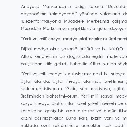
Anayasa Mahkemesinin aldığı kararla "Dezenfo
dayanağının kalmayacağı" yönünde yalanların da 
"Dezenformasyonla Mücadele Merkezimiz çalışm
Mücadele Merkezimizin yaptıklarıyla gurur duyuyoru
"Yerli ve millî sosyal medya platformlarını üretmem
Dijital medya okur yazarlığı kültürü ve bu kültür
Altun, kendilerinin bu doğrultuda eğitim materyall
çalıştıklarını dile getirdi. Fahrettin Altun, şunları söyl
"Yerli ve millî medya kuruluşlarımız nasıl bu süreçt
dijital alanda, dijital medya alanında üretilmesi 
seslenmek istiyorum, 'Gelin, yeni medyaya, dijit
üretiminden bahsetmiyorum. Yerli-millî sosyal med
sosyal medya platformları özel şirket hüviyetinde 
kendilerine geniş bir alan buldular ve bugün itiba
krizini derinleştirdiler. Buna karşı bizim yerli ve
noktada özel sektörümüze gerçekten çok ciddi b