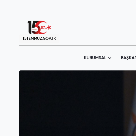
15TEMMUZ.GOV.TR
KURUMSAL
BAŞKA