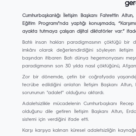
ger
Cumhurbaşkanlığı İletişim Başkanı Fahrettin Altu
Eğitim Programı"nda yaptığı konuşmada, “Karşımızda
ayakta tutmaya çalışan dijital diktatörler var.” ifadel
Batılı insan hakları paradigmasının çöktüğü bir
imkânı olarak değerlendirdiğini söyleyen iletişim
başından itibaren Batı dünya hegemonyasını meşrula
paradigmanın son 30 yılda nasıl çöktüğünü, Afganis
Zor bir dönemde, çetin bir coğrafyada yaşandığını, 
tecrübe edildiğini anlatan İletişim Başkanı Alt
sorununun "adalet" olduğunu aktardı.
Adaletsizlikle mücadelenin Cumhurbaşkanı Recep T
olduğunu dile getiren İletişim Başkanı Altun, Er
sistemi için verdiğini ifade etti.
Karşı karşıya kalınan küresel adaletsizliğin kayna