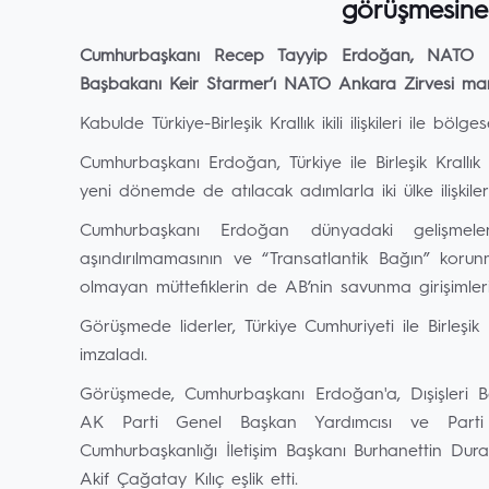
görüşmesine 
Cumhurbaşkanı Recep Tayyip Erdoğan, NATO Lide
Başbakanı Keir Starmer’ı NATO Ankara Zirvesi marj
Kabulde Türkiye-Birleşik Krallık ikili ilişkileri ile bölg
Cumhurbaşkanı Erdoğan, Türkiye ile Birleşik Krallık
yeni dönemde de atılacak adımlarla iki ülke ilişkile
Cumhurbaşkanı Erdoğan dünyadaki gelişmelerin
aşındırılmamasının ve “Transatlantik Bağın” koru
olmayan müttefiklerin de AB’nin savunma girişimleri
Görüşmede liderler, Türkiye Cumhuriyeti ile Birleşik
imzaladı.
Görüşmede, Cumhurbaşkanı Erdoğan'a, Dışişleri 
AK Parti Genel Başkan Yardımcısı ve Parti
Cumhurbaşkanlığı İletişim Başkanı Burhanettin Dur
Akif Çağatay Kılıç eşlik etti.