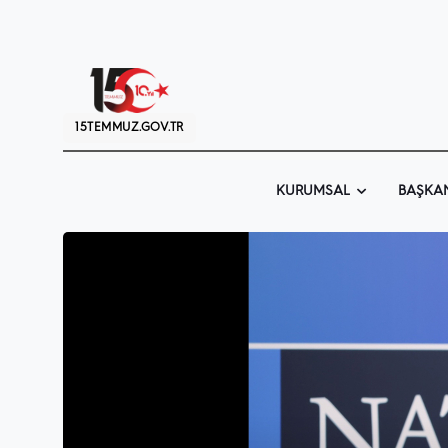
15TEMMUZ.GOV.TR
KURUMSAL
BAŞKA