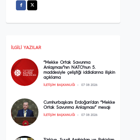
İLGILI YAZILAR
“Mekke Ortak Savunma
Anlaşması”nın NATO’nun 5.
maddesiyle çeliştiği iddialarına ilişkin
açıklama
İLETIŞIM BAŞKANLIĞI
07 08 2026
Cumhurbaşkanı Erdoğan’dan “Mekke
Ortak Savunma Anlaşması” mesajı
İLETIŞIM BAŞKANLIĞI
07 08 2026