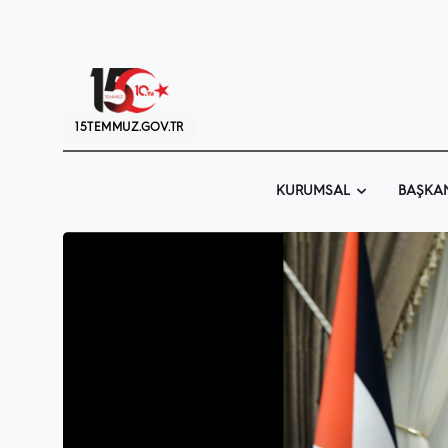
15TEMMUZ.GOV.TR
KURUMSAL
BAŞKA