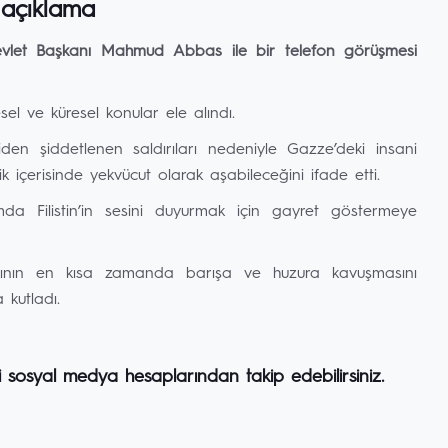
n açıklama
evlet Başkanı Mahmud Abbas ile bir telefon görüşmesi
gesel ve küresel konular ele alındı.
en şiddetlenen saldırıları nedeniyle Gazze’deki insani
irlik içerisinde yekvücut olarak aşabileceğini ifade etti.
da Filistin’in sesini duyurmak için gayret göstermeye
lkının en kısa zamanda barışa ve huzura kavuşmasını
kutladı.
i sosyal medya hesaplarından takip edebilirsiniz.