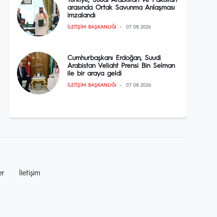
Türkiye, Suudi Arabistan ve Pakistan
arasında Ortak Savunma Anlaşması
imzalandı
İLETIŞIM BAŞKANLIĞI
07 08 2026
Cumhurbaşkanı Erdoğan, Suudi
Arabistan Veliaht Prensi Bin Selman
ile bir araya geldi
İLETIŞIM BAŞKANLIĞI
07 08 2026
er
İletişim