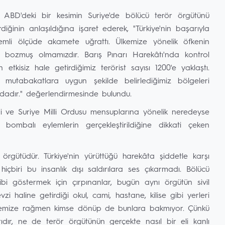
BD'deki bir kesimin Suriye'de bölücü terör örgütünü
nin anlaşıldığına işaret ederek, "Türkiye'nin başarıyla
emli ölçüde akamete uğrattı. Ülkemize yönelik öfkenin
 bozmuş olmamızdır. Barış Pınarı Harekâtı'nda kontrol
etkisiz hale getirdiğimiz terörist sayısı 1200'e yaklaştı.
utabakatlara uygun şekilde belirlediğimiz bölgeleri
dadır." değerlendirmesinde bulundu.
leri ve Suriye Milli Ordusu mensuplarına yönelik neredeyse
k bombalı eylemlerin gerçekleştirildiğine dikkati çeken
rgütüdür. Türkiye'nin yürüttüğü harekâta şiddetle karşı
 hiçbiri bu insanlık dışı saldırılara ses çıkarmadı. Bölücü
i göstermek için çırpınanlar, bugün aynı örgütün sivil
i haline getirdiği okul, cami, hastane, kilise gibi yerleri
rmemize rağmen kimse dönüp de bunlara bakmıyor. Çünkü
ıdır, ne de terör örgütünün gerçekte nasıl bir eli kanlı