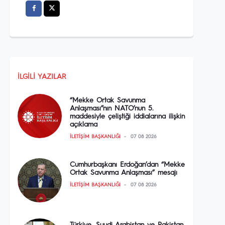
İLGILI YAZILAR
“Mekke Ortak Savunma
Anlaşması”nın NATO’nun 5.
maddesiyle çeliştiği iddialarına ilişkin
açıklama
İLETIŞIM BAŞKANLIĞI
07 08 2026
Cumhurbaşkanı Erdoğan’dan “Mekke
Ortak Savunma Anlaşması” mesajı
İLETIŞIM BAŞKANLIĞI
07 08 2026