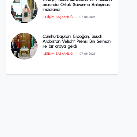
Türkiye, Suudi Arabistan ve Pakistan
arasında Ortak Savunma Anlaşması
imzalandı
İLETIŞIM BAŞKANLIĞI
07 08 2026
Cumhurbaşkanı Erdoğan, Suudi
Arabistan Veliaht Prensi Bin Selman
ile bir araya geldi
İLETIŞIM BAŞKANLIĞI
07 08 2026