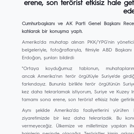
erene, son terörist etkisiz hale 
ede
Cumhurbaşkanı ve AK Parti Genel Başkanı Rece
katılarak bir konuşma yaptı.
Amerika'da muhatap alınan PKK/YPG'nin yönetici k
belgeleriyle, fotoğraflarıyla, filmiyle ABD Başka
Erdoğan, şunları bildirdi:
"Ortaya koyduğumuz tablonun, muhatapları
ancak Amerika'nın terör örgütüyle Suriye'de gir
farkındayız. Bununla birlikte terör örgütünün Suriye
kez daha tekrarlamak istiyorum, Suriye ve Kuzey Ir
tamamı sona erene, son terörist etkisiz hale geti
Aynı şekilde Amerika'da faaliyetlerini yürüten 
ziyaretimizde bir kez daha tekrarladık. Bu konu
vermeyeceğiz. Ülkemize ve milletimize yapılan i