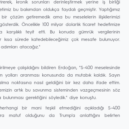
rek, kronik sorunları derinleştirmek yerine iş birliği
etimiz bu bakımdan oldukça faydalı geçmiştir. Yaptığımız
ir çözüm getiremedik ama bu meselelerin ilişkilerimizi
sterdik. Öncelikle 100 milyar dolarlık ticaret hedefimize
 karşılıklı teyit etti. Bu konuda gümrük vergilerinin
ar kısa sürede katedebileceğimiz çok mesafe bulunuyor.
 adımları atacağız."
irilmeye çalışıldığını bildiren Erdoğan, "S-400 meselesinde
züm yolları aranması konusunda da mutabık kaldık. Sayın
lma noktasına nasıl geldiğini bir kez daha ifade ettim.
kemizin artık bu savunma sisteminden vazgeçmesinin söz
ulunması gerektiğini söyledik." diye konuştu.
rhangi bir mani teşkil etmediğini açıkladığı S-400
ra matuf olduğunu da Trump'a anlattığını belirten