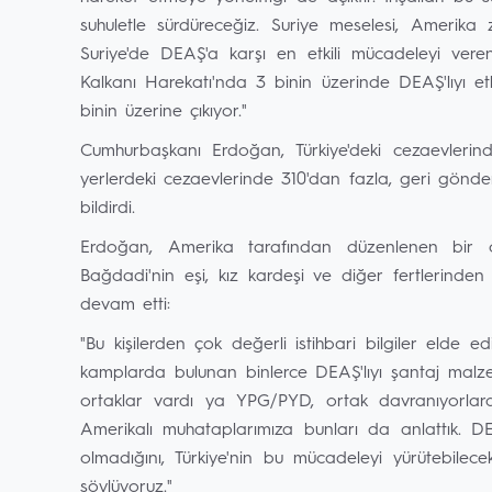
suhuletle sürdüreceğiz. Suriye meselesi, Amerika zi
Suriye'de DEAŞ'a karşı en etkili mücadeleyi veren
Kalkanı Harekatı'nda 3 binin üzerinde DEAŞ'lıyı et
binin üzerine çıkıyor."
Cumhurbaşkanı Erdoğan, Türkiye'deki cezaevlerinde
yerlerdeki cezaevlerinde 310'dan fazla, geri gönd
bildirdi.
Erdoğan, Amerika tarafından düzenlenen bir o
Bağdadi'nin eşi, kız kardeşi ve diğer fertlerinden 
devam etti:
"Bu kişilerden çok değerli istihbari bilgiler elde e
kamplarda bulunan binlerce DEAŞ'lıyı şantaj malze
ortaklar vardı ya YPG/PYD, ortak davranıyorlardı 
Amerikalı muhataplarımıza bunları da anlattık. D
olmadığını, Türkiye'nin bu mücadeleyi yürütebilec
söylüyoruz."