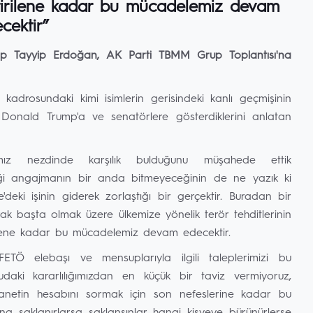
getirilene kadar bu mücadelemiz devam
cektir”
p Tayyip Erdoğan, AK Parti TBMM Grup Toplantısı'na
adrosundaki kimi isimlerin gerisindeki kanlı geçmişinin
nı Donald Trump'a ve senatörlere gösterdiklerini anlatan
mız nezdinde karşılık bulduğunu müşahede ettik
diği angajmanın bir anda bitmeyeceğinin de ne yazık ki
'deki işinin giderek zorlaştığı bir gerçektir. Buradan bir
ak başta olmak üzere ülkemize yönelik terör tehditlerinin
rilene kadar bu mücadelemiz devam edecektir.
FETÖ elebaşı ve mensuplarıyla ilgili taleplerimizi bu
daki kararlılığımızdan en küçük bir taviz vermiyoruz,
hanetin hesabını sormak için son nefeslerine kadar bu