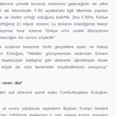
haklarına yönelik tecavüz anlamına geleceğinin de altını
 de tekrarladık. F-35 uçaklarıyla ilgili ülkemize yapılan
roje ve üretim ortağı olduğunu belirttik. Zira F-35'te Türkiye
tiğimiz 2,1 milyar doların 1,4 dolarını ödediğimizi tekrar
laşmaz tavır sürerse Türkiye orta vadeli ihtiyaçlarını
lacağını da ayrıca söyledik."
 soykırımı kararının tarihi gerçeklere aykırı ve haksız
diren Erdoğan, "Nitekim görüşmemizin ardından Ermeni
 teşebbüsler bildiginiz gibi akamete uğratılmıştır, bloke
 küçük de olsa ilerlemeler kaydedilmesini umuyoruz."
i veren ülke"
den azil sürecine işaret eden Cumhurbaşkanı Erdoğan,
 yıl sonra yapılacak seçimlerin Başkan Trump'ı temkinli
üreç bittiğinde ilişkilerimiz o gün gelene kadar meseleyi