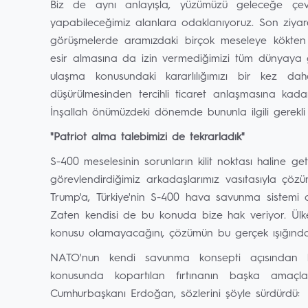
Biz de aynı anlayışla, yüzümüzü geleceğe çevire
yapabileceğimiz alanlara odaklanıyoruz. Son ziyar
görüşmelerde aramızdaki birçok meseleye kökten b
esir almasına da izin vermediğimizi tüm dünyaya gö
ulaşma konusundaki kararlılığımızı bir kez daha
düşürülmesinden tercihli ticaret anlaşmasına kad
İnşallah önümüzdeki dönemde bununla ilgili gerekli
"Patriot alma talebimizi de tekrarladık"
S-400 meselesinin sorunların kilit noktası haline get
görevlendirdiğimiz arkadaşlarımız vasıtasıyla çö
Trump'a, Türkiye'nin S-400 hava savunma sistemi a
Zaten kendisi de bu konuda bize hak veriyor. Ül
konusu olamayacağını, çözümün bu gerçek ışığında b
NATO'nun kendi savunma konsepti açısından he
konusunda kopartılan fırtınanın başka amaçla
Cumhurbaşkanı Erdoğan, sözlerini şöyle sürdürdü: