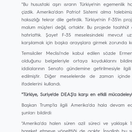
"Bu husustaki aşırı ısrarın Türkiye'nin egemenlik 
çizdik. Amerika'dan Patriot Sistemi alma talebimizi
haksızlığı tekrar dile getirdik. Türkiye'nin F-35'in p
malum müşteri değil, ortaktır. Bu projede taahhüt et
hatırlattık. Şayet F-35 meselesindeki mevcut uz
karşılamak için başka arayışlara girmek zorunda ka
Temsilciler Meclisi'nde kabul edilen sözde Ermeni
olduğunu belgeleriyle ortaya koyduklarını bil
iddialarının Senato gündemine getirilmesiyle ilgili
edilmiştir. Diğer meselelerde de zaman içinde
ifadelerini kullandı.
"Türkiye, Suriye'de DEAŞ'a karşı en etkili mücadeley
Başkan Trump'la ilgili Amerika'da hala devam e
şunları bildirdi:
"Amerika'da halen süren azil süreci ve yaklaşık 1
hareket etmeye yönelttiği de açıktır. İnşallah bu s