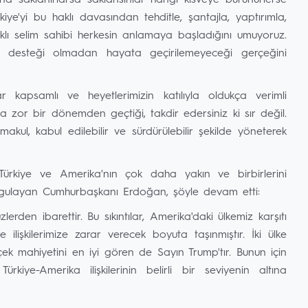
ına saklanırlarsa saklansınlar hangi kisveye bürünürlerse
iye'yi bu haklı davasından tehditle, şantajla, yaptırımla,
lı selim sahibi herkesin anlamaya başladığını umuyoruz.
 ve desteği olmadan hayata geçirilemeyeceği gerçeğini
kapsamlı ve heyetlerimizin katılıyla oldukça verimli
ukça zor bir dönemden geçtiği, takdir edersiniz ki sır değil.
ul, kabul edilebilir ve sürdürülebilir şekilde yöneterek
Türkiye ve Amerika'nın çok daha yakın ve birbirlerini
i vurgulayan Cumhurbaşkanı Erdoğan, şöyle devam etti:
rden ibarettir. Bu sıkıntılar, Amerika'daki ülkemiz karşıtı
ilişkilerimize zarar verecek boyuta taşınmıştır. İki ülke
çek mahiyetini en iyi gören de Sayın Trump'tır. Bunun için
kiye-Amerika ilişkilerinin belirli bir seviyenin altına