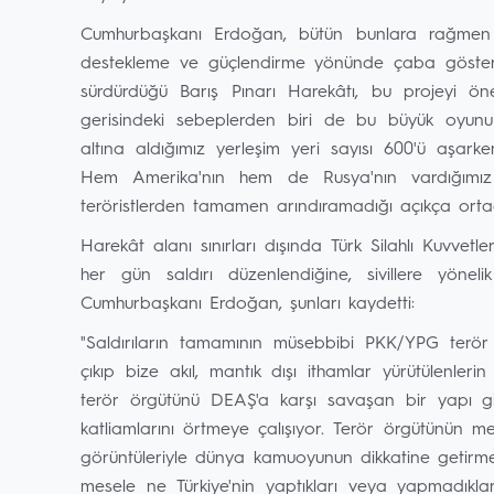
Cumhurbaşkanı Erdoğan, bütün bunlara rağmen A
destekleme ve güçlendirme yönünde çaba gösterdiği
sürdürdüğü Barış Pınarı Harekâtı, bu projeyi ön
gerisindeki sebeplerden biri de bu büyük oyunu
altına aldığımız yerleşim yeri sayısı 600'ü aşarken 
Hem Amerika'nın hem de Rusya'nın vardığımız m
teröristlerden tamamen arındıramadığı açıkça orta
Harekât alanı sınırları dışında Türk Silahlı Kuvvet
her gün saldırı düzenlendiğine, sivillere yöneli
Cumhurbaşkanı Erdoğan, şunları kaydetti:
"Saldırıların tamamının müsebbibi PKK/YPG terör ö
çıkıp bize akıl, mantık dışı ithamlar yürütülenlerin
terör örgütünü DEAŞ'a karşı savaşan bir yapı gib
katliamlarını örtmeye çalışıyor. Terör örgütünün mevz
görüntüleriyle dünya kamuoyunun dikkatine geti
mesele ne Türkiye'nin yaptıkları veya yapmadıklar