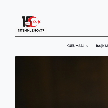
15TEMMUZ.GOV.TR
KURUMSAL
BAŞKA