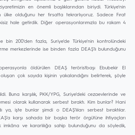
yaretimizin en önemli başlıklarından biriydi. Türkiye'nin
 ülke olduğunu her fırsatta tekrarlıyoruz. Sadece Fırat
kisiz hale getirdik. Diğer operasyonlarımızla bu rakam 4
 bin 200'den fazla, Suriye'de Türkiye'nin kontrolündeki
erme merkezlerinde ise binden fazla DEAŞ'lı bulunduğunu
perasyonla öldürülen DEAŞ teröristbaşı Ebubekir El
oluşan çok sayıda kişinin yakalandığını belirterek, şöyle
dildi. Buna karşılık, PKK/YPG, Suriye'deki cezaevlerinde ve
mesi olarak kullanarak serbest bıraktı. Kim bunlar? Hani
ya, işte bunlar şimdi o DEAŞ'lıları serbest bıraktılar.
EAŞ'a karşı sahada bir başka terör örgütüne ihtiyaçları
ek imkâna ve kararlılığa sahip bulunduğunu da söyledik,