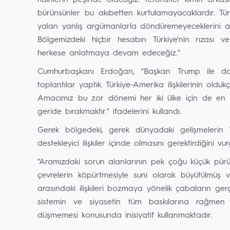
hainlerin peşinde olacağız. Teröristler kimin arkas
bürünsünler bu akıbetten kurtulamayacaklardır. Türk
yalan yanlış argümanlarla döndüremeyeceklerini ak
Bölgemizdeki hiçbir hesabın Türkiye'nin rızası
herkese anlatmaya devam edeceğiz."
Cumhurbaşkanı Erdoğan, "Başkan Trump ile dar 
toplantılar yaptık. Türkiye-Amerika ilişkilerinin old
Amacımız bu zor dönemi her iki ülke için de en mak
geride bırakmaktır." ifadelerini kullandı.
Gerek bölgedeki, gerek dünyadaki gelişmelerin 
destekleyici ilişkiler içinde olmasını gerektirdiğin
"Aramızdaki sorun alanlarının pek çoğu küçük pürüzle
çevrelerin köpürtmesiyle suni olarak büyütülmüş ve 
arasındaki ilişkileri bozmaya yönelik çabaların ger
sistemin ve siyasetin tüm baskılarına rağmen Tür
düşmemesi konusunda inisiyatif kullanmaktadır.