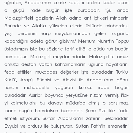
uğratan, Anadolu'nun cümle kapısını ardına kadar açan
o güçlü irade bugün işte buradadır. 'Şu anda
Malazgirt'teki gazilerin Allah adına ant içtikleri minberin
önünde ve Allah'a yükselen ellerin üstünde minberdeki
yeşil perdenin harp meydanlarından gelen rüzgârla
kabardığını adeta görür gibiyim.' Merhum Nurettin Topçu
üstadımızın işte bu sözlerle tarif ettiği o güçlü ruh bugün
hamdolsun Malazgirt meydanındadır. Malazgirt'te omuz
omuza destan yazan kahramanların uğruna hayatlarını
feda ettikleri mukaddes değerler işte buradadır. Türk'ü,
Kürt'ü, Arap'ı, Sünnisi ve Alevisi ile Anadolu'nun gönül
harcını muhabbetle yoğuran kurucu irade bugün
buradadır. Asırlar boyunca yeryüzüne nizam vermiş i'la-
yi kelimetullahı, bu davayı müdafaa etmiş o sarsılmaz
inanç bugün hamdolsun buradadır. Şunu özellikle ifade
etmek istiyorum, Sultan Alparslan'ın zaferini Selahaddin
Eyyubi ve ordusu ile buluşturan, Sultan Fatih'in emanetini