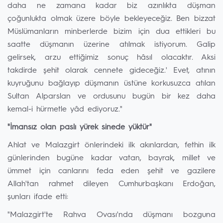
daha ne zamana kadar biz azınlıkta düşman
çoğunlukta olmak üzere böyle bekleyeceğiz. Ben bizzat
Müslümanların minberlerde bizim için dua ettikleri bu
saatte düşmanın üzerine atılmak istiyorum. Galip
gelirsek, arzu ettiğimiz sonuç hâsıl olacaktır. Aksi
takdirde şehit olarak cennete gideceğiz.' Evet, atının
kuyruğunu bağlayıp düşmanın üstüne korkusuzca atılan
Sultan Alparslan ve ordusunu bugün bir kez daha
kemal-i hürmetle yâd ediyoruz."
"İmansız olan paslı yürek sinede yüktür"
Ahlat ve Malazgirt önlerindeki ilk akınlardan, fethin ilk
günlerinden bugüne kadar vatan, bayrak, millet ve
ümmet için canlarını feda eden şehit ve gazilere
Allah'tan rahmet dileyen Cumhurbaşkanı Erdoğan,
şunları ifade etti:
"Malazgirt'te Rahva Ovası'nda düşmanı bozguna