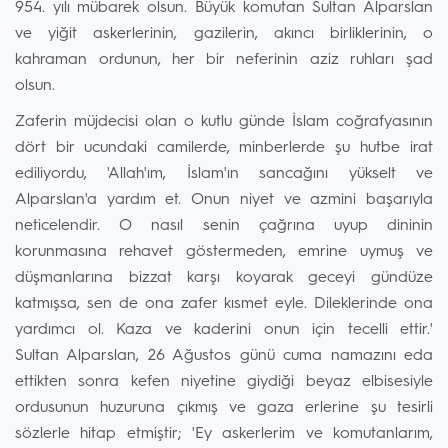
954. yılı mübarek olsun. Büyük komutan Sultan Alparslan
ve yiğit askerlerinin, gazilerin, akıncı birliklerinin, o
kahraman ordunun, her bir neferinin aziz ruhları şad
olsun.
Zaferin müjdecisi olan o kutlu günde İslam coğrafyasının
dört bir ucundaki camilerde, minberlerde şu hutbe irat
ediliyordu, 'Allah'ım, İslam'ın sancağını yükselt ve
Alparslan'a yardım et. Onun niyet ve azmini başarıyla
neticelendir. O nasıl senin çağrına uyup dininin
korunmasına rehavet göstermeden, emrine uymuş ve
düşmanlarına bizzat karşı koyarak geceyi gündüze
katmışsa, sen de ona zafer kısmet eyle. Dileklerinde ona
yardımcı ol. Kaza ve kaderini onun için tecelli ettir.'
Sultan Alparslan, 26 Ağustos günü cuma namazını eda
ettikten sonra kefen niyetine giydiği beyaz elbisesiyle
ordusunun huzuruna çıkmış ve gaza erlerine şu tesirli
sözlerle hitap etmiştir; 'Ey askerlerim ve komutanlarım,