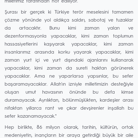
milletimiz tarafından not ediliyor.
Şurası bir gerçek ki Türkiye terör meselesini tamamen
çözme yönünde yol aldıkça saldırı, sabotaj ve tuzaklar
da artacaktır. Bunu kimi zaman yalan ve
dezenformasyonla yapacaklar, kimi zaman toplumun
hassasiyetlerini kaşıyarak yapacaklar, kimi zaman
insanlarımız arasında korku yayarak yapacaklar, kimi
zaman yurt içi ve yurt dışındaki ajanlarını kullanarak
yapacaklar, kimi zaman da sureti haktan görünerek
yapacaklar. Ama ne yaparlarsa yapsınlar, bu sefer
başaramayacaklar. Allah'ın izniyle milletimizin desteğiyle
oluşan umut havasının önünde bu defa kimse
duramayacak. Ayrılıktan, bölünmüşlükten, kardeşler arası
nifaktan yıllarca rant ve çıkar devşirenler inşallah bu
sefer kazanamayacak."
Hep birlikte, 86 milyon olarak, tarihin, kültürün, ortak
medeniyetin, inançların bir araya getirdiği büyük bir aile