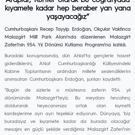
Araplar, Kürtler olarak bu coğrafyada
kıyamete kadar hep beraber yan yana
yaşayacağız”
Cumhurbaşkanı Recep Tayyip Erdoğan, Okçular Vakfınca
Malazgirt Millî Park Alanı'nda düzenlenen Malazgirt
Zaferi'nin 954. Yıl Dönümü Kutlama Programı'na katıldı.
Buradaki konuşmasında, dün Ahlat'ta gençlerle hasret
giderdiklerini, Ahlat Cumhurbaşkanlığı Külliyesindeki
Kabine Toplantısının ardından millete seslendiklerini
anımsatan Cumhurbaşkanı Erdoğan, şunları kaydetti:
"Bugün de sizlerle o müstesna zaferin 954. yıl
dönümünde Malazgirt'teyiz. Bu meydanı hıncahınç
doldurarak heyecanımıza ortak olan kıymetli
kardeşlerime ayrı ayrı teşekkür ediyorum. Dünyaya, 'biz
buradayız ve kıyamete kadar da burada olacağız'
mesajını en güçlü şekilde verdiğimiz Malazgirt Zaferi'nin