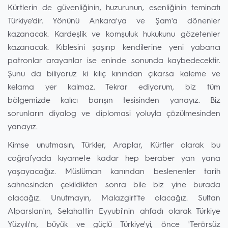
Kürtlerin de güvenliğinin, huzurunun, esenliğinin teminatı
Türkiye'dir. Yönünü Ankara'ya ve Şam'a dönenler
kazanacak. Kardeşlik ve komşuluk hukukunu gözetenler
kazanacak. Kıblesini şaşırıp kendilerine yeni yabancı
patronlar arayanlar ise eninde sonunda kaybedecektir.
Şunu da biliyoruz ki kılıç kınından çıkarsa kaleme ve
kelama yer kalmaz. Tekrar ediyorum, biz tüm
bölgemizde kalıcı barışın tesisinden yanayız. Biz
sorunların diyalog ve diplomasi yoluyla çözülmesinden
yanayız.
Kimse unutmasın, Türkler, Araplar, Kürtler olarak bu
coğrafyada kıyamete kadar hep beraber yan yana
yaşayacağız. Müslüman kanından beslenenler tarih
sahnesinden çekildikten sonra bile biz yine burada
olacağız. Unutmayın, Malazgirt'te olacağız. Sultan
Alparslan'ın, Selahattin Eyyubi'nin ahfadı olarak Türkiye
Yüzyılı'nı, büyük ve güçlü Türkiye'yi, önce 'Terörsüz