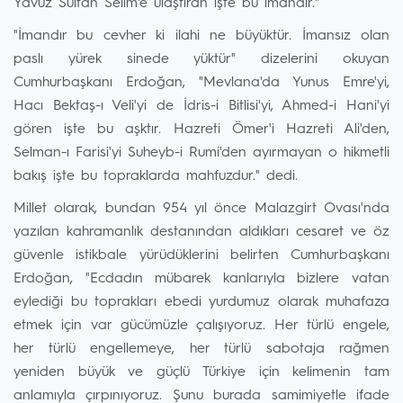
Yavuz Sultan Selim'e ulaştıran işte bu imandır."
"İmandır bu cevher ki ilahi ne büyüktür. İmansız olan
paslı yürek sinede yüktür" dizelerini okuyan
Cumhurbaşkanı Erdoğan, "Mevlana'da Yunus Emre'yi,
Hacı Bektaş-ı Veli'yi de İdris-i Bitlisi'yi, Ahmed-i Hani'yi
gören işte bu aşktır. Hazreti Ömer'i Hazreti Ali'den,
Selman-ı Farisi'yi Suheyb-i Rumi'den ayırmayan o hikmetli
bakış işte bu topraklarda mahfuzdur." dedi.
Millet olarak, bundan 954 yıl önce Malazgirt Ovası'nda
yazılan kahramanlık destanından aldıkları cesaret ve öz
güvenle istikbale yürüdüklerini belirten Cumhurbaşkanı
Erdoğan, "Ecdadın mübarek kanlarıyla bizlere vatan
eylediği bu toprakları ebedi yurdumuz olarak muhafaza
etmek için var gücümüzle çalışıyoruz. Her türlü engele,
her türlü engellemeye, her türlü sabotaja rağmen
yeniden büyük ve güçlü Türkiye için kelimenin tam
anlamıyla çırpınıyoruz. Şunu burada samimiyetle ifade