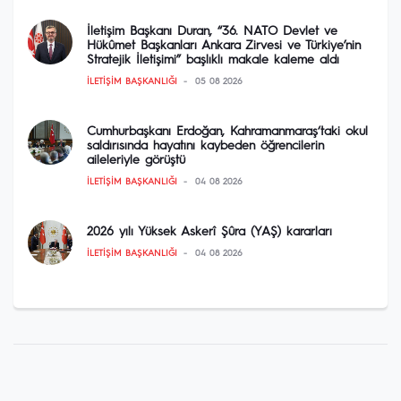
İletişim Başkanı Duran, “36. NATO Devlet ve
Hükûmet Başkanları Ankara Zirvesi ve Türkiye’nin
Stratejik İletişimi” başlıklı makale kaleme aldı
İLETIŞIM BAŞKANLIĞI
05 08 2026
Cumhurbaşkanı Erdoğan, Kahramanmaraş‘taki okul
saldırısında hayatını kaybeden öğrencilerin
aileleriyle görüştü
İLETIŞIM BAŞKANLIĞI
04 08 2026
2026 yılı Yüksek Askerî Şûra (YAŞ) kararları
İLETIŞIM BAŞKANLIĞI
04 08 2026