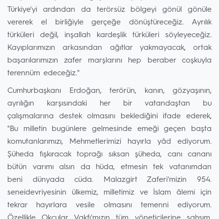
Türkiye'yi ardından da terörsüz bölgeyi gönül gönüle
vererek el birliğiyle gerçeğe dönüştüreceğiz. Ayrılık
türküleri değil, inşallah kardeşlik türküleri söyleyeceğiz.
Kayıplarımızın arkasından ağıtlar yakmayacak, ortak
başarılarımızın zafer marşlarını hep beraber coşkuyla
terennüm edeceğiz."
Cumhurbaşkanı Erdoğan, terörün, kanın, gözyaşının,
ayrılığın karşısındaki her bir vatandaştan bu
çalışmalarına destek olmasını beklediğini ifade ederek,
"Bu milletin bugünlere gelmesinde emeği geçen başta
komutanlarımızı, Mehmetlerimizi hayırla yâd ediyorum.
Şüheda fışkıracak toprağı sıksan şüheda, canı cananı
bütün varımı alsın da hüda, etmesin tek vatanımdan
beni dünyada cüda. Malazgirt Zaferi'mizin 954.
seneidevriyesinin ülkemiz, milletimiz ve İslam âlemi için
tekrar hayırlara vesile olmasını temenni ediyorum.
Özellikle Okçular Vakfı'mızın tüm yöneticilerine şahsım,