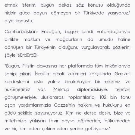
etmek isterim, bugün bekası söz konusu olduğunda
hiçbir güce boyun eğmeyen bir Türkiye'de yaşıyoruz."
diye konuştu.
Cumhurbaşkanı Erdoğan, bugün kendi vatandaşlarıyla
birlikte mazlum ve mağdurların da umudu hâline
dönüşen bir Türkiye'nin olduğunu vurgulayarak, sözlerini
şöyle sürdürdü:
"Bugün, Filistin davasına her platformda tüm imkânlarıyla
sahip çıkan, İsrail'in alçak zulümleri karşısında Gazzeli
kardeşlerini asla yalnız bırakmayan bir ülkemiz ve
hükûmetimiz var. Mektup diplomasisiyle, telefon
görüşmeleriyle, uluslararası toplantılarla, 102 bin tonu
aşan yardımlarımızla Gazze'nin hakkını ve hukukunu en
güçlü şekilde savunuyoruz. Kim ne derse desin, bize ve
milletimize yakışan tavır neyse eğilmeden, bükülmeden
ve hiç kimseden çekinmeden yerine getiriyoruz."