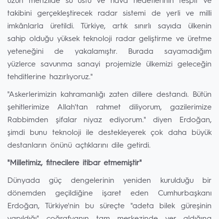
uzun menzilde su üstü ve hava hedeflerinin tespit ve
takibini gerçekleştirecek radar sistemi de yerli ve milli
imkânlarla üretildi. Türkiye, artık sınırlı sayıda ülkenin
sahip olduğu yüksek teknoloji radar geliştirme ve üretme
yeteneğini de yakalamıştır. Burada sayamadığım
yüzlerce savunma sanayi projemizle ülkemizi geleceğin
tehditlerine hazırlıyoruz."
"Askerlerimizin kahramanlığı zaten dillere destandı. Bütün
şehitlerimize Allah'tan rahmet diliyorum, gazilerimize
Rabbimden şifalar niyaz ediyorum." diyen Erdoğan,
şimdi bunu teknoloji ile destekleyerek çok daha büyük
destanların önünü açtıklarını dile getirdi.
"Milletimiz, fitnecilere itibar etmemiştir"
Dünyada güç dengelerinin yeniden kurulduğu bir
dönemden geçildiğine işaret eden Cumhurbaşkanı
Erdoğan, Türkiye'nin bu süreçte "adeta bilek güreşinin