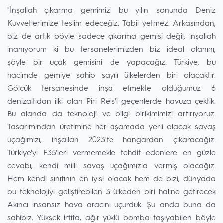
"İnşallah çıkarma gemimizi bu yılın sonunda Deniz
Kuvvetlerimize teslim edeceğiz. Tabii yetmez. Arkasından,
biz de artık böyle sadece çıkarma gemisi değil, inşallah
inanıyorum ki bu tersanelerimizden biz ideal olanını,
şöyle bir uçak gemisini de yapacağız. Türkiye, bu
hacimde gemiye sahip sayılı ülkelerden biri olacaktır.
Gölcük tersanesinde inşa etmekte olduğumuz 6
denizaltıdan ilki olan Piri Reis'i geçenlerde havuza çektik.
Bu alanda da teknoloji ve bilgi birikimimizi artırıyoruz.
Tasarımından üretimine her aşamada yerli olacak savaş
uçağımızı, inşallah 2023'te hangardan çıkaracağız.
Türkiye'yi F35'leri vermemekle tehdit edenlere en güzle
cevabı, kendi milli savaş uçağımızla vermiş olacağız.
Hem kendi sınıfının en iyisi olacak hem de bizi, dünyada
bu teknolojiyi geliştirebilen 3 ülkeden biri haline getirecek
Akıncı insansız hava aracını uçurduk. Şu anda buna da
sahibiz. Yüksek irtifa, ağır yüklü bomba taşıyabilen böyle