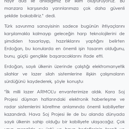
hayır dua ile anıldığımız bir iklim oluşturuyoruz. Bu
manzara karşısında yarınlarımıza çok daha güvenli
şekilde bakabiliriz." dedi.
Türk savunma sanayisinin sadece bugünün ihtiyaçlarını
karşılamakla kalmayıp geleceğin harp teknolojilerini de
şimdiden tasarlayıp, hazırlıklarını yaptığını belirten
Erdoğan, bu konularda en önemli işin tasarım olduğunu,
bunu, güçlü gençlikle başaracaklarını ifade etti.
Erdoğan, sayılı ülkenin üzerinde çalıştığı elektromanyetik
silahlar ve lazer silah sistemlerine ilişkin çalışmaların
sürdüğünü kaydederek, şöyle konuştu:
"İlk milli lazer ARMOL'u envanterimize aldık. Kara Soj
Projesi düşman hatlarındaki elektronik haberleşme ve
radar sistemlerini köreltme anlamında önemli kabiliyetler
kazandırdı. Hava Soj Projesi ile de bu alanda dünyada
sayılı ülkenin sahip olduğu bir kabiliyete ulaşacağız. Çok