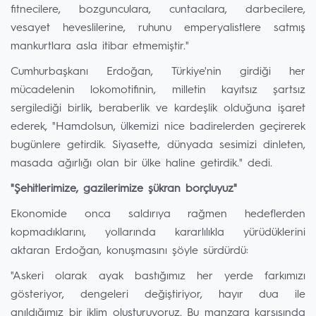
fitnecilere, bozgunculara, cuntacılara, darbecilere,
vesayet heveslilerine, ruhunu emperyalistlere satmış
mankurtlara asla itibar etmemiştir."
Cumhurbaşkanı Erdoğan, Türkiye'nin girdiği her
mücadelenin lokomotifinin, milletin kayıtsız şartsız
sergilediği birlik, beraberlik ve kardeşlik olduğuna işaret
ederek, "Hamdolsun, ülkemizi nice badirelerden geçirerek
bugünlere getirdik. Siyasette, dünyada sesimizi dinleten,
masada ağırlığı olan bir ülke haline getirdik." dedi.
"Şehitlerimize, gazilerimize şükran borçluyuz"
Ekonomide onca saldırıya rağmen hedeflerden
kopmadıklarını, yollarında kararlılıkla yürüdüklerini
aktaran Erdoğan, konuşmasını şöyle sürdürdü:
"Askeri olarak ayak bastığımız her yerde farkımızı
gösteriyor, dengeleri değiştiriyor, hayır dua ile
anıldığımız bir iklim oluşturuyoruz. Bu manzara karşısında