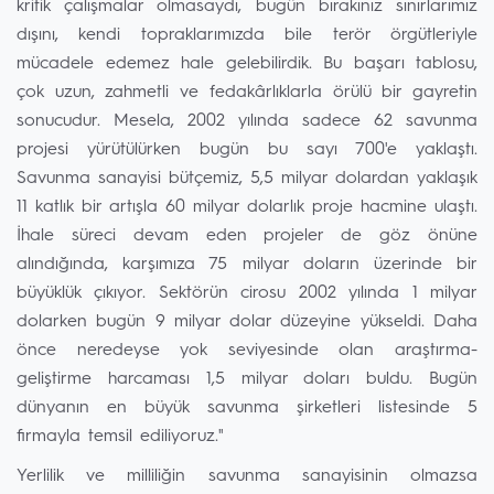
kritik çalışmalar olmasaydı, bugün bırakınız sınırlarımız
dışını, kendi topraklarımızda bile terör örgütleriyle
mücadele edemez hale gelebilirdik. Bu başarı tablosu,
çok uzun, zahmetli ve fedakârlıklarla örülü bir gayretin
sonucudur. Mesela, 2002 yılında sadece 62 savunma
projesi yürütülürken bugün bu sayı 700'e yaklaştı.
Savunma sanayisi bütçemiz, 5,5 milyar dolardan yaklaşık
11 katlık bir artışla 60 milyar dolarlık proje hacmine ulaştı.
İhale süreci devam eden projeler de göz önüne
alındığında, karşımıza 75 milyar doların üzerinde bir
büyüklük çıkıyor. Sektörün cirosu 2002 yılında 1 milyar
dolarken bugün 9 milyar dolar düzeyine yükseldi. Daha
önce neredeyse yok seviyesinde olan araştırma-
geliştirme harcaması 1,5 milyar doları buldu. Bugün
dünyanın en büyük savunma şirketleri listesinde 5
firmayla temsil ediliyoruz."
Yerlilik ve milliliğin savunma sanayisinin olmazsa