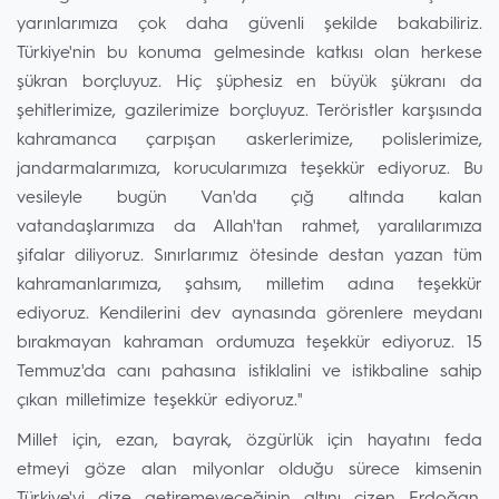
yarınlarımıza çok daha güvenli şekilde bakabiliriz.
Türkiye'nin bu konuma gelmesinde katkısı olan herkese
şükran borçluyuz. Hiç şüphesiz en büyük şükranı da
şehitlerimize, gazilerimize borçluyuz. Teröristler karşısında
kahramanca çarpışan askerlerimize, polislerimize,
jandarmalarımıza, korucularımıza teşekkür ediyoruz. Bu
vesileyle bugün Van'da çığ altında kalan
vatandaşlarımıza da Allah'tan rahmet, yaralılarımıza
şifalar diliyoruz. Sınırlarımız ötesinde destan yazan tüm
kahramanlarımıza, şahsım, milletim adına teşekkür
ediyoruz. Kendilerini dev aynasında görenlere meydanı
bırakmayan kahraman ordumuza teşekkür ediyoruz. 15
Temmuz'da canı pahasına istiklalini ve istikbaline sahip
çıkan milletimize teşekkür ediyoruz."
Millet için, ezan, bayrak, özgürlük için hayatını feda
etmeyi göze alan milyonlar olduğu sürece kimsenin