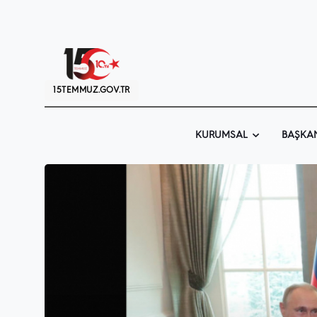
15TEMMUZ.GOV.TR
KURUMSAL
BAŞKA