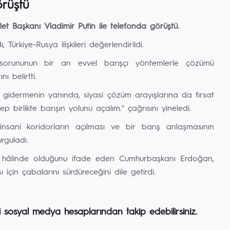
rüştü
 Başkanı Vladimir Putin ile telefonda görüştü.
Türkiye-Rusya ilişkileri değerlendirildi.
orununun bir an evvel barışçı yöntemlerle çözümü
ı belirtti.
i gidermenin yanında, siyasi çözüm arayışlarına da fırsat
irlikte barışın yolunu açalım." çağrısını yineledi.
nsani koridorların açılması ve bir barış anlaşmasının
rguladı.
mas hâlinde olduğunu ifade eden Cumhurbaşkanı Erdoğan,
için çabalarını sürdüreceğini dile getirdi.
i sosyal medya hesaplarından takip edebilirsiniz.