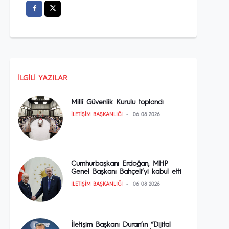
İLGILI YAZILAR
Millî Güvenlik Kurulu toplandı
İLETIŞIM BAŞKANLIĞI
06 08 2026
Cumhurbaşkanı Erdoğan, MHP
Genel Başkanı Bahçeli’yi kabul etti
İLETIŞIM BAŞKANLIĞI
06 08 2026
İletişim Başkanı Duran’ın “Dijital