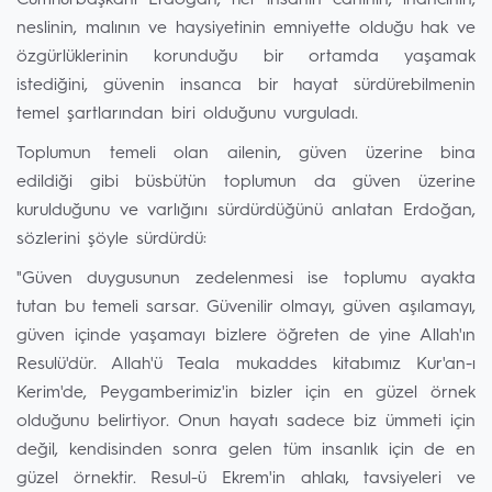
Cumhurbaşkanı Erdoğan, her insanın canının, inancının,
neslinin, malının ve haysiyetinin emniyette olduğu hak ve
özgürlüklerinin korunduğu bir ortamda yaşamak
istediğini, güvenin insanca bir hayat sürdürebilmenin
temel şartlarından biri olduğunu vurguladı.
Toplumun temeli olan ailenin, güven üzerine bina
edildiği gibi büsbütün toplumun da güven üzerine
kurulduğunu ve varlığını sürdürdüğünü anlatan Erdoğan,
sözlerini şöyle sürdürdü:
"Güven duygusunun zedelenmesi ise toplumu ayakta
tutan bu temeli sarsar. Güvenilir olmayı, güven aşılamayı,
güven içinde yaşamayı bizlere öğreten de yine Allah'ın
Resulü'dür. Allah'ü Teala mukaddes kitabımız Kur'an-ı
Kerim'de, Peygamberimiz'in bizler için en güzel örnek
olduğunu belirtiyor. Onun hayatı sadece biz ümmeti için
değil, kendisinden sonra gelen tüm insanlık için de en
güzel örnektir. Resul-ü Ekrem'in ahlakı, tavsiyeleri ve