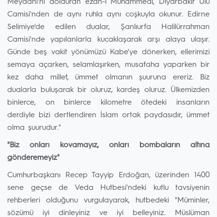
Meydanı'nı dolduran ezan-ı Muhammedi, Diyarbakır Ulu
Camisi'nden de aynı ruhla aynı coşkuyla okunur. Edirne
Selimiye'de edilen dualar, Şanlıurfa Halilürrahman
Camisi'nde yapılanlarla kucaklaşarak arşı alaya ulaşır.
Günde beş vakit yönümüzü Kabe'ye dönerken, ellerimizi
semaya açarken, selamlaşırken, musafaha yaparken bir
kez daha millet, ümmet olmanın şuuruna ereriz. Biz
dualarla buluşarak bir oluruz, kardeş oluruz. Ülkemizden
binlerce, on binlerce kilometre ötedeki insanların
derdiyle bizi dertlendiren İslam ortak paydasıdır, ümmet
olma şuurudur."
"Biz onları kovamayız, onları bombaların altına
gönderemeyiz"
Cumhurbaşkanı Recep Tayyip Erdoğan, üzerinden 1400
sene geçse de Veda Hutbesi'ndeki kutlu tavsiyenin
rehberleri olduğunu vurgulayarak, hutbedeki "Müminler,
sözümü iyi dinleyiniz ve iyi belleyiniz. Müslüman