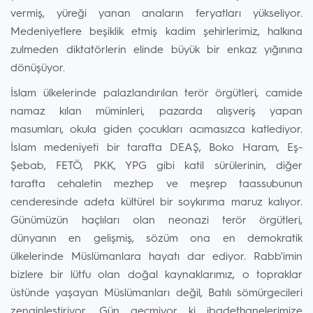
vermiş, yüreği yanan anaların feryatları yükseliyor.
Medeniyetlere beşiklik etmiş kadim şehirlerimiz, halkına
zulmeden diktatörlerin elinde büyük bir enkaz yığınına
dönüşüyor.
İslam ülkelerinde palazlandırılan terör örgütleri, camide
namaz kılan müminleri, pazarda alışveriş yapan
masumları, okula giden çocukları acımasızca katlediyor.
İslam medeniyeti bir tarafta DEAŞ, Boko Haram, Eş-
Şebab, FETÖ, PKK, YPG gibi katil sürülerinin, diğer
tarafta cehaletin mezhep ve meşrep taassubunun
cenderesinde adeta kültürel bir soykırıma maruz kalıyor.
Günümüzün haçlıları olan neonazi terör örgütleri,
dünyanın en gelişmiş, sözüm ona en demokratik
ülkelerinde Müslümanlara hayatı dar ediyor. Rabb'imin
bizlere bir lütfu olan doğal kaynaklarımız, o topraklar
üstünde yaşayan Müslümanları değil, Batılı sömürgecileri
zenginleştiriyor. Gün geçmiyor ki ibadethanelerimize