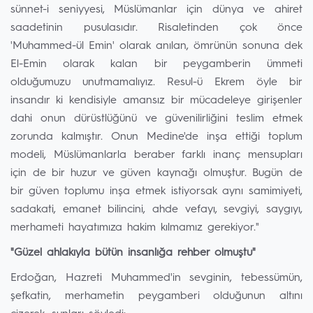
sünnet-i seniyyesi, Müslümanlar için dünya ve ahiret
saadetinin pusulasıdır. Risaletinden çok önce
'Muhammed-ül Emin' olarak anılan, ömrünün sonuna dek
El-Emin olarak kalan bir peygamberin ümmeti
olduğumuzu unutmamalıyız. Resul-ü Ekrem öyle bir
insandır ki kendisiyle amansız bir mücadeleye girişenler
dahi onun dürüstlüğünü ve güvenilirliğini teslim etmek
zorunda kalmıştır. Onun Medine'de inşa ettiği toplum
modeli, Müslümanlarla beraber farklı inanç mensupları
için de bir huzur ve güven kaynağı olmuştur. Bugün de
bir güven toplumu inşa etmek istiyorsak aynı samimiyeti,
sadakati, emanet bilincini, ahde vefayı, sevgiyi, saygıyı,
merhameti hayatımıza hakim kılmamız gerekiyor."
"Güzel ahlakıyla bütün insanlığa rehber olmuştu"
Erdoğan, Hazreti Muhammed'in sevginin, tebessümün,
şefkatin, merhametin peygamberi olduğunun altını