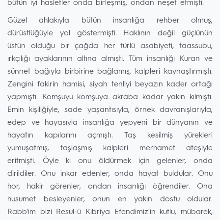
bütün iyi hasletler onda birleşmiş, ondan neşet etmişti.
Güzel ahlakıyla bütün insanlığa rehber olmuş,
dürüstlüğüyle yol göstermişti. Haklının değil güçlünün
üstün olduğu bir çağda her türlü asabiyeti, taassubu,
ırkçılığı ayaklarının altına almıştı. Tüm insanlığı Kuran ve
sünnet bağıyla birbirine bağlamış, kalpleri kaynaştırmıştı.
Zengini fakirin hamisi, siyah tenliyi beyazın kader ortağı
yapmıştı. Komşuyu komşuya akraba kadar yakın kılmıştı.
Emin kişiliğiyle, sade yaşantısıyla, örnek davranışlarıyla,
edep ve hayasıyla insanlığa yepyeni bir dünyanın ve
hayatın kapılarını açmıştı. Taş kesilmiş yürekleri
yumuşatmış, taşlaşmış kalpleri merhamet ateşiyle
eritmişti. Öyle ki onu öldürmek için gelenler, onda
dirildiler. Onu inkar edenler, onda hayat buldular. Onu
hor, hakir görenler, ondan insanlığı öğrendiler. Ona
husumet besleyenler, onun en yakın dostu oldular.
Rabb'im bizi Resul-ü Kibriya Efendimiz'in kutlu, mübarek,