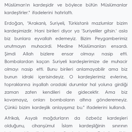
Müslüman'ın kardeşidir ve böylece bütün Müslümanlar
kardeştirler." ifadelerini hatırlattı.
Erdoğan, "Arakanlı, Suriyeli, Türkistanlı mazlumlar bizim
kardeşimizdir. Hani birileri diyor ya 'Suriyeliler gitsin.' asla
biz bunlara eyvallah edemeyiz. Bizim Peygamberimiz
unutmayın muhacirdi. Medine Müslümanları ensardı.
Şimdi Allah bizlere ensar olmayı nasip etti.
Bombalardan kaçan Suriyeli kardeşlerimize de muhacir
olmayı nasip etti. Bunu birileri anlamayabilir ama biz
bunun idraki içerisindeyiz. O kardeşlerimiz evlerine,
topraklarına inşallah oradaki durumlar hal yoluna girdiği
zaman zaten kendileri de gidecektir. Ama biz
kovamayız, onları bombaların altına gönderemeyiz.
Çünkü bizim kardeşlik anlayışımız bu." ifadelerini kullandı.
Afrikalı, Asyalı mağdurların da özbeöz kardeşleri
olduğunu, cihanşümul İslam kardeşliğinin sınırının