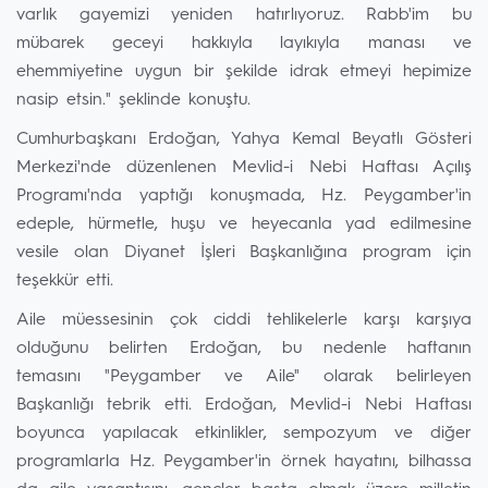
varlık gayemizi yeniden hatırlıyoruz. Rabb'im bu
mübarek geceyi hakkıyla layıkıyla manası ve
ehemmiyetine uygun bir şekilde idrak etmeyi hepimize
nasip etsin." şeklinde konuştu.
Cumhurbaşkanı Erdoğan, Yahya Kemal Beyatlı Gösteri
Merkezi'nde düzenlenen Mevlid-i Nebi Haftası Açılış
Programı'nda yaptığı konuşmada, Hz. Peygamber'in
edeple, hürmetle, huşu ve heyecanla yad edilmesine
vesile olan Diyanet İşleri Başkanlığına program için
teşekkür etti.
Aile müessesinin çok ciddi tehlikelerle karşı karşıya
olduğunu belirten Erdoğan, bu nedenle haftanın
temasını "Peygamber ve Aile" olarak belirleyen
Başkanlığı tebrik etti. Erdoğan, Mevlid-i Nebi Haftası
boyunca yapılacak etkinlikler, sempozyum ve diğer
programlarla Hz. Peygamber'in örnek hayatını, bilhassa