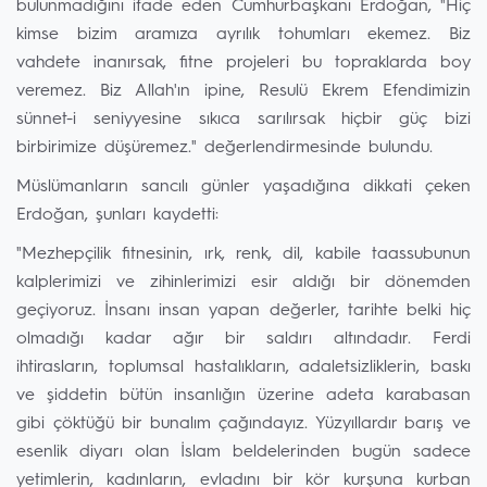
bulunmadığını ifade eden Cumhurbaşkanı Erdoğan, "Hiç
kimse bizim aramıza ayrılık tohumları ekemez. Biz
vahdete inanırsak, fitne projeleri bu topraklarda boy
veremez. Biz Allah'ın ipine, Resulü Ekrem Efendimizin
sünnet-i seniyyesine sıkıca sarılırsak hiçbir güç bizi
birbirimize düşüremez." değerlendirmesinde bulundu.
Müslümanların sancılı günler yaşadığına dikkati çeken
Erdoğan, şunları kaydetti:
"Mezhepçilik fitnesinin, ırk, renk, dil, kabile taassubunun
kalplerimizi ve zihinlerimizi esir aldığı bir dönemden
geçiyoruz. İnsanı insan yapan değerler, tarihte belki hiç
olmadığı kadar ağır bir saldırı altındadır. Ferdi
ihtirasların, toplumsal hastalıkların, adaletsizliklerin, baskı
ve şiddetin bütün insanlığın üzerine adeta karabasan
gibi çöktüğü bir bunalım çağındayız. Yüzyıllardır barış ve
esenlik diyarı olan İslam beldelerinden bugün sadece
yetimlerin, kadınların, evladını bir kör kurşuna kurban