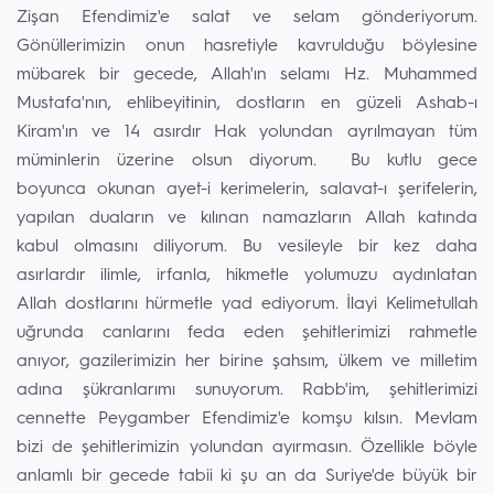
Zişan Efendimiz'e salat ve selam gönderiyorum.
Gönüllerimizin onun hasretiyle kavrulduğu böylesine
mübarek bir gecede, Allah'ın selamı Hz. Muhammed
Mustafa'nın, ehlibeyitinin, dostların en güzeli Ashab-ı
Kiram'ın ve 14 asırdır Hak yolundan ayrılmayan tüm
müminlerin üzerine olsun diyorum. Bu kutlu gece
boyunca okunan ayet-i kerimelerin, salavat-ı şerifelerin,
yapılan duaların ve kılınan namazların Allah katında
kabul olmasını diliyorum. Bu vesileyle bir kez daha
asırlardır ilimle, irfanla, hikmetle yolumuzu aydınlatan
Allah dostlarını hürmetle yad ediyorum. İlayi Kelimetullah
uğrunda canlarını feda eden şehitlerimizi rahmetle
anıyor, gazilerimizin her birine şahsım, ülkem ve milletim
adına şükranlarımı sunuyorum. Rabb'im, şehitlerimizi
cennette Peygamber Efendimiz'e komşu kılsın. Mevlam
bizi de şehitlerimizin yolundan ayırmasın. Özellikle böyle
anlamlı bir gecede tabii ki şu an da Suriye'de büyük bir