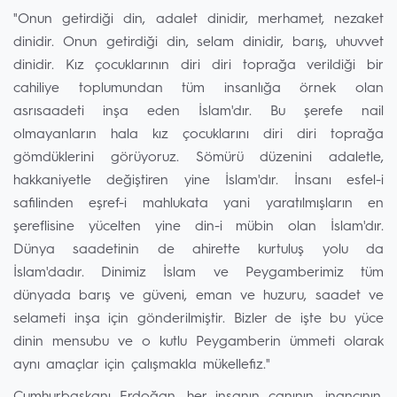
"Onun getirdiği din, adalet dinidir, merhamet, nezaket
dinidir. Onun getirdiği din, selam dinidir, barış, uhuvvet
dinidir. Kız çocuklarının diri diri toprağa verildiği bir
cahiliye toplumundan tüm insanlığa örnek olan
asrısaadeti inşa eden İslam'dır. Bu şerefe nail
olmayanların hala kız çocuklarını diri diri toprağa
gömdüklerini görüyoruz. Sömürü düzenini adaletle,
hakkaniyetle değiştiren yine İslam'dır. İnsanı esfel-i
safilinden eşref-i mahlukata yani yaratılmışların en
şereflisine yücelten yine din-i mübin olan İslam'dır.
Dünya saadetinin de ahirette kurtuluş yolu da
İslam'dadır. Dinimiz İslam ve Peygamberimiz tüm
dünyada barış ve güveni, eman ve huzuru, saadet ve
selameti inşa için gönderilmiştir. Bizler de işte bu yüce
dinin mensubu ve o kutlu Peygamberin ümmeti olarak
aynı amaçlar için çalışmakla mükellefiz."