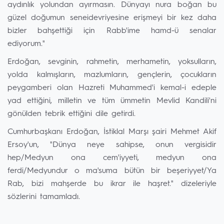
aydınlık yolundan ayırmasın. Dünyayı nura boğan bu
güzel doğumun seneidevriyesine erişmeyi bir kez daha
bizler bahşettiği için Rabb'ime hamd-ü senalar
ediyorum."
Erdoğan, sevginin, rahmetin, merhametin, yoksulların,
yolda kalmışların, mazlumların, gençlerin, çocukların
peygamberi olan Hazreti Muhammed'i kemal-i edeple
yad ettiğini, milletin ve tüm ümmetin Mevlid Kandili'ni
gönülden tebrik ettiğini dile getirdi.
Cumhurbaşkanı Erdoğan, İstiklal Marşı şairi Mehmet Akif
Ersoy'un, "Dünya neye sahipse, onun vergisidir
hep/Medyun ona cem'iyyeti, medyun ona
ferdi/Medyundur o ma'suma bütün bir beşeriyyet/Ya
Rab, bizi mahşerde bu ikrar ile haşret." dizeleriyle
sözlerini tamamladı.