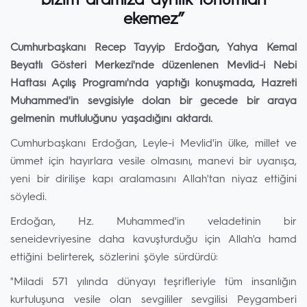
bizim aramıza ayrılık tohumları
ekemez”
Cumhurbaşkanı Recep Tayyip Erdoğan, Yahya Kemal
Beyatlı Gösteri Merkezi'nde düzenlenen Mevlid-i Nebi
Haftası Açılış Programı'nda yaptığı konuşmada, Hazreti
Muhammed'in sevgisiyle dolan bir gecede bir araya
gelmenin mutluluğunu yaşadığını aktardı.
Cumhurbaşkanı Erdoğan, Leyle-i Mevlid'in ülke, millet ve
ümmet için hayırlara vesile olmasını, manevi bir uyanışa,
yeni bir dirilişe kapı aralamasını Allah'tan niyaz ettiğini
söyledi.
Erdoğan, Hz. Muhammed'in veladetinin bir
seneidevriyesine daha kavuşturduğu için Allah'a hamd
ettiğini belirterek, sözlerini şöyle sürdürdü:
"Miladi 571 yılında dünyayı teşrifleriyle tüm insanlığın
kurtuluşuna vesile olan sevgililer sevgilisi Peygamberi