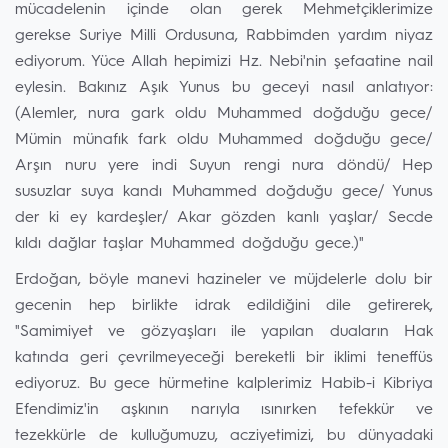
mücadelenin içinde olan gerek Mehmetçiklerimize
gerekse Suriye Milli Ordusuna, Rabbimden yardım niyaz
ediyorum. Yüce Allah hepimizi Hz. Nebi'nin şefaatine nail
eylesin. Bakınız Aşık Yunus bu geceyi nasıl anlatıyor:
(Alemler, nura gark oldu Muhammed doğduğu gece/
Mümin münafık fark oldu Muhammed doğduğu gece/
Arşın nuru yere indi Suyun rengi nura döndü/ Hep
susuzlar suya kandı Muhammed doğduğu gece/ Yunus
der ki ey kardeşler/ Akar gözden kanlı yaşlar/ Secde
kıldı dağlar taşlar Muhammed doğduğu gece.)"
Erdoğan, böyle manevi hazineler ve müjdelerle dolu bir
gecenin hep birlikte idrak edildiğini dile getirerek,
"Samimiyet ve gözyaşları ile yapılan duaların Hak
katında geri çevrilmeyeceği bereketli bir iklimi teneffüs
ediyoruz. Bu gece hürmetine kalplerimiz Habib-i Kibriya
Efendimiz'in aşkının narıyla ısınırken tefekkür ve
tezekkürle de kulluğumuzu, acziyetimizi, bu dünyadaki