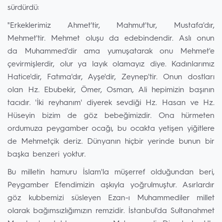
sürdürdü:
"Erkeklerimiz Ahmet'tir, Mahmut'tur, Mustafa'dır,
Mehmet'tir. Mehmet oluşu da edebindendir. Aslı onun
da Muhammed'dir ama yumuşatarak onu Mehmet'e
çevirmişlerdir, olur ya layık olamayız diye. Kadınlarımız
Hatice'dir, Fatıma'dır, Ayşe'dir, Zeynep'tir. Onun dostları
olan Hz. Ebubekir, Ömer, Osman, Ali hepimizin başının
tacıdır. 'İki reyhanım' diyerek sevdiği Hz. Hasan ve Hz.
Hüseyin bizim de göz bebeğimizdir. Ona hürmeten
ordumuza peygamber ocağı, bu ocakta yetişen yiğitlere
de Mehmetçik deriz. Dünyanın hiçbir yerinde bunun bir
başka benzeri yoktur.
Bu milletin hamuru İslam'la müşerref olduğundan beri,
Peygamber Efendimizin aşkıyla yoğrulmuştur. Asırlardır
göz kubbemizi süsleyen Ezan-ı Muhammediler millet
olarak bağımsızlığımızın remzidir. İstanbul'da Sultanahmet