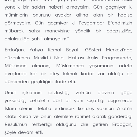
yönelik bir saldırı haberi almayalım. Gün geçmiyor ki
müminlerin onurunu ayaklar altına alan bir hadise
görmeyelim. Gün geçmiyor ki Peygamber Efendimizin
mübarek şahsı manevisine yönelik bir edepsizliğe,
ahlaksızlığa şahit olmayalım."
Erdoğan, Yahya Kemal Beyatlı Gösteri Merkezi'nde
düzenlenen Mevlid-i Nebi Haftası Açılış Programı'nda,
Müslüman olmanın, Müslümanca yaşamanın adeta
avuçlarda kor bir ateş tutmak kadar zor olduğu bir
dönemden geçildiğini ifade etti.
Umut ışıklarının cılızlaştığı, zulmün alevinin göğe
yükseldiği, cehaletin dört bir yanı kuşattığı bugünlerde
İslam alemini felaha erdirecek kurtuluş yolunun Allah'ın
kitabı Kuran ve onun alemlere rahmet olarak gönderdiği
Resulü'nün rehberliği olduğunu dile getiren Erdoğan,
şöyle devam etti: