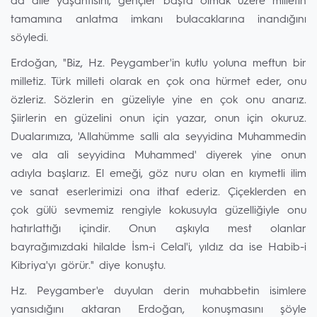
da aile yaşantısını, gençler başta olmak üzere milletin
tamamına anlatma imkanı bulacaklarına inandığını
söyledi.
Erdoğan, "Biz, Hz. Peygamber'in kutlu yoluna meftun bir
milletiz. Türk milleti olarak en çok ona hürmet eder, onu
özleriz. Sözlerin en güzeliyle yine en çok onu anarız.
Şiirlerin en güzelini onun için yazar, onun için okuruz.
Dualarımıza, 'Allahümme salli ala seyyidina Muhammedin
ve ala ali seyyidina Muhammed' diyerek yine onun
adıyla başlarız. El emeği, göz nuru olan en kıymetli ilim
ve sanat eserlerimizi ona ithaf ederiz. Çiçeklerden en
çok gülü sevmemiz rengiyle kokusuyla güzelliğiyle onu
hatırlattığı içindir. Onun aşkıyla mest olanlar
bayrağımızdaki hilalde İsm-i Celal'i, yıldız da ise Habib-i
Kibriya'yı görür." diye konuştu.
Hz. Peygamber'e duyulan derin muhabbetin isimlere
yansıdığını aktaran Erdoğan, konuşmasını şöyle