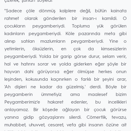
çizerek, şunları söyledi:
"Sadece çöle dönmüş kalplere değil, bütün kainata
rahmet olarak gönderilen bir insan-ı kamildi. O
çocukların peygamberiydi. Topluma yük görülen
kadınların peygamberiydi. Köle pazarında meta gibi
alınıp satılan mazlumların peygamberiydi. Yine o
yetimlerin, öksüzlerin, en çok da kimsesizlerin
peygamberiydi. Yolda bir garip görse durur, selam verir,
hal ve hatırını sorar ve yolda giderken eğer şöyle bir
hayvan dahi görüyorsa eğer ölmüşse herkes onun
leşinden, kokusunda kaçınırken o farklı bir şeyini arar,
'Ah dişleri ne kadar da güzelmiş.' derdi. Böyle bir
peygamberin ümmetiyiz ama maalesef bizim
Peygamberimiz'e hakaret edenler, bu incelikleri
anlayamaz. Bir köşede ağlayan bir çocuk görürse
yanına gidip gözyaşlarını silerdi. Cömertlik, tevazu,
muhabbet, uhuvvet, cesaret, vefa gibi insanın özüne ait