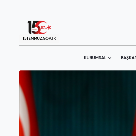
15TEMMUZ.GOV.TR
KURUMSAL
BAŞKA