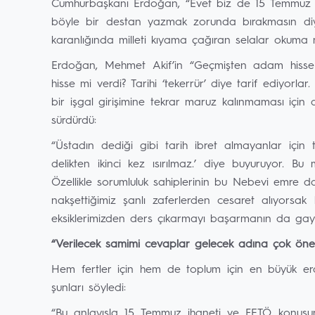
Cumhurbaşkanı Erdoğan, “Evet biz de 15 Temmuz de
böyle bir destan yazmak zorunda bırakmasın diy
karanlığında milleti kıyama çağıran selalar okuma
Erdoğan, Mehmet Akif’in “Geçmişten adam hisse
hisse mi verdi? Tarihi ‘tekerrür’ diye tarif ediyorlar
bir işgal girişimine tekrar maruz kalınmaması için a
sürdürdü:
“Üstadın dediği gibi tarih ibret almayanlar için t
delikten ikinci kez ısırılmaz.’ diye buyuruyor. Bu
Özellikle sorumluluk sahiplerinin bu Nebevi emre da
nakşettiğimiz şanlı zaferlerden cesaret alıyorsak
eksiklerimizden ders çıkarmayı başarmanın da gayre
“Verilecek samimi cevaplar gelecek adına çok öne
Hem fertler için hem de toplum için en büyük e
şunları söyledi:
“Bu anlayışla 15 Temmuz ihaneti ve FETÖ konusundak