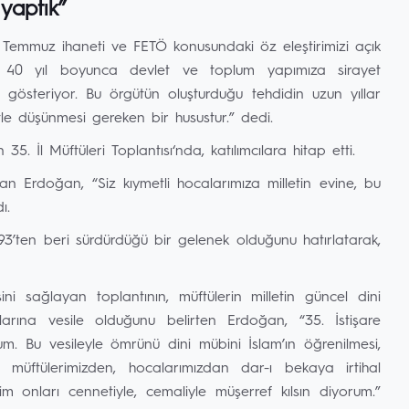
 yaptık”
Temmuz ihaneti ve FETÖ konusundaki öz eleştirimizi açık
inin 40 yıl boyunca devlet ve toplum yapımıza sirayet
 gösteriyor. Bu örgütün oluşturduğu tehdidin uzun yıllar
le düşünmesi gereken bir husustur.” dedi.
. İl Müftüleri Toplantısı‘nda, katılımcılara hitap etti.
n Erdoğan, “Siz kıymetli hocalarımıza milletin evine, bu
ı.
993’ten beri sürdürdüğü bir gelenek olduğunu hatırlatarak,
ini sağlayan toplantının, müftülerin milletin güncel dini
larına vesile olduğunu belirten Erdoğan, “35. İstişare
rum. Bu vesileyle ömrünü dini mübini İslam’ın öğrenilmesi,
müftülerimizden, hocalarımızdan dar-ı bekaya irtihal
 onları cennetiyle, cemaliyle müşerref kılsın diyorum.”