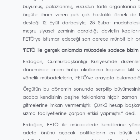
büyümüş, palazlanmış, vücudun farklı organlarına 
örgüte ilham veren pek çok hastalıklı örnek de bu
desteği 12 Eylül darbesiyle, 28 Şubat müdahalesin
meşru siyaset zeminin daraldığı, devletin kapıları
FETÖ‘ye istismar edeceği son derece münbit bir or
‘FETÖ ile gerçek anlamda mücadele sadece bizim d
Erdoğan, Cumhurbaşkanlığı Külliyesi’nde düzenlen
döneminde imam hatip okullarının kapısına kilit v
yönelik mübadelelerin, FETÖ‘ye arayıpta bulamadığı f
Örgütün bu dönemin sonunda serpilip büyümesinin 
acaba kendisinin peşine takılanlara hiçbir zaman 
gitmelerine imkan vermemiştir. Çünkü hesap başkayd
sızma faaliyetlerine çarpan etkisi yapmıştır.” dedi.
Erdoğan, FETÖ ile mücadelede kendilerine yöneli
adeta önünü açacak politikaların en büyük des