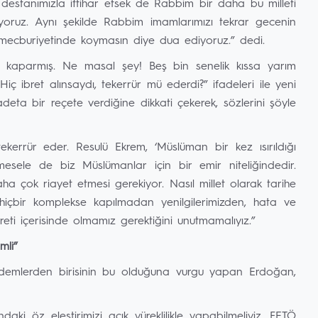
stanımızla iftihar etsek de Rabbim bir daha bu milleti
oruz. Aynı şekilde Rabbim imamlarımızı tekrar gecenin
 mecburiyetinde koymasın diye dua ediyoruz.” dedi.
 kaparmış. Ne masal şey! Beş bin senelik kıssa yarım
. Hiç ibret alınsaydı, tekerrür mü ederdi?” ifadeleri ile yeni
deta bir reçete verdiğine dikkati çekerek, sözlerini şöyle
ekerrür eder. Resulü Ekrem, ‘Müslüman bir kez ısırıldığı
 mesele de biz Müslümanlar için bir emir niteliğindedir.
ha çok riayet etmesi gerekiyor. Nasıl millet olarak tarihe
 hiçbir komplekse kapılmadan yenilgilerimizden, hata ve
ti içerisinde olmamız gerektiğini unutmamalıyız.”
mli”
rdemlerden birisinin bu olduğuna vurgu yapan Erdoğan,
i öz eleştirimizi açık yüreklilikle yapabilmeliyiz. FETÖ