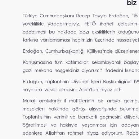
biz
Türkiye Cumhurbaşkanı Recep Tayyip Erdoğan, “15 
yüreklilikle yapabilmeliyiz. FETÖ ihanet çetes
edebilmesi bu noktada bazı eksikliklerin olduğunu
farkına varılamaması hepimizin üzerinde hassasiyet
Erdoğan, Cumhurbaşkanlığı Külliyesi’nde düzenlenen 35
Konuşmasına tüm katılımcıları selamlayarak başlaya
gazi mekana hoşgeldiniz diyorum.” ifadesini kulland
Erdoğan, toplantının Diyanet İşleri Başkanlığının 1
hayırlara vesile olmasını Allah’tan niyaz etti.
Mutat aralıklarla il müftülerinin bir araya gelmes
meseleleri hakkında görüş alışverişinde bulunma
Toplantısı‘nın verimli ve bereketli geçmesini diliyo
öğretilmesi ve hakkıyla yaşanması için adayan 
edenlere Allah’tan rahmet niyaz ediyorum. Rabbim