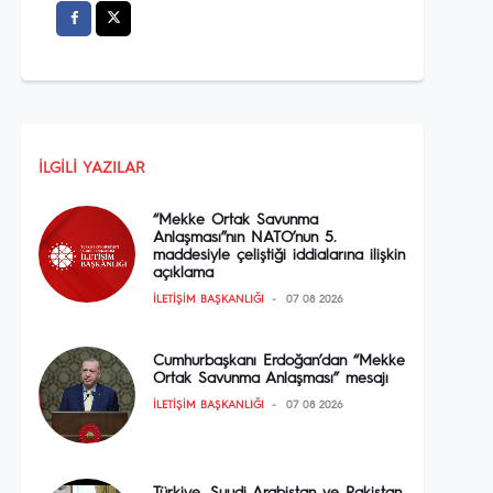
İLGILI YAZILAR
“Mekke Ortak Savunma
Anlaşması”nın NATO’nun 5.
maddesiyle çeliştiği iddialarına ilişkin
açıklama
İLETIŞIM BAŞKANLIĞI
07 08 2026
Cumhurbaşkanı Erdoğan’dan “Mekke
Ortak Savunma Anlaşması” mesajı
İLETIŞIM BAŞKANLIĞI
07 08 2026