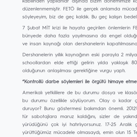
kabilinden yapılanlar dışında bizim dönemimize 
düzenlenmemiştir. FETÖ ile gerçek anlamda mücad
söyleyeyim, biz de geç kaldık. Bu geç kalışın bedeli
7 Şubat MİT krizi ile hayata geçirilen önlemlerin F
bünyede daha fazla yayılmasına da engel olduğ
ve insan kaynağı olan dershanelerin kapatılmasına kar
Dershanelerin yıllık kaynağının eski parayla 2 mil
schoollardan elde ettiği gelirin yılda yaklaşık
olduğunun anlaşılması gerektiğine vurgu yaptı.
“Kontrollü darbe söylemleri ile örgütü himaye etmey
Amerikalı yetkililere de bu durumu dosya ve klasör
bu durumu özellikle söylüyorum. Olay o kadar çıp
duruyor? Bunu göstermesi bakımdan önemli. 2012’de
tür sabotajlara maruz kaldığını, sizler de yakınd
yürüdüğünü çok iyi hatırlıyorsunuz. 17-25 Aralık
yürüttüğümüz mücadele olmasaydı, emin olun 15 Tem