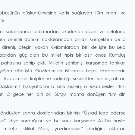
büsünün püskürtülmesine katkı sağlayan tüm imam ve
ü:
nın saldırılarına aldırmadan okudukları ezan ve selalarla
 en önemli dönüm noktalarından biridir. Gerçekten de o
direniş ateşini yakan kıvılcımlardan biri de işte bu sela
lardan güç alan bu millet tıpkı bir asır önce Kurtuluş
 pahasına sahip çıktı. Milletin şahlanışı karşısında tanklar,
ğına dönüştü. Gazilerimizin istisnasız hepsi darbecilerin
Rabbimizin kalplerine indirdiği sekinetten ve inşirahtan
arımız hissiyatlarını o sela sesleri, o ezan sesleri ‘Bizi
rlar. O gece her biri bir Sütçü İmam’a dönüşen tüm din
 döndükten sonra dostlarından birinin “Üstad icab ederse
ınız?” diye sorduğunu ve bu soru karşısında Akif’in hasta
llete İstiklal Marşı yazdırmasın.” dediğini aktaran