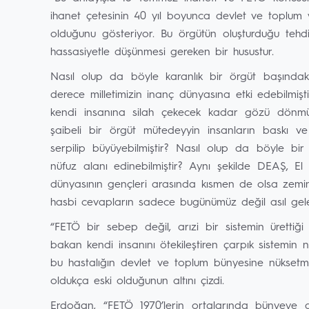
ihanet çetesinin 40 yıl boyunca devlet ve toplum y
olduğunu gösteriyor. Bu örgütün oluşturduğu tehdi
hassasiyetle düşünmesi gereken bir husustur.
Nasıl olup da böyle karanlık bir örgüt başında
derece milletimizin inanç dünyasına etki edebilmiş
kendi insanına silah çekecek kadar gözü dönmüş
şaibeli bir örgüt mütedeyyin insanların baskı
serpilip büyüyebilmiştir? Nasıl olup da böyle bi
nüfuz alanı edinebilmiştir? Aynı şekilde DEAŞ, E
dünyasının gençleri arasında kısmen de olsa zemin 
hasbi cevapların sadece bugünümüz değil asıl gel
“FETÖ bir sebep değil, arızi bir sistemin ürettiğ
bakan kendi insanını ötekileştiren çarpık sistemin 
bu hastalığın devlet ve toplum bünyesine nüksetme 
oldukça eski olduğunun altını çizdi.
Erdoğan, “FETÖ 1970’lerin ortalarında bünyeye 