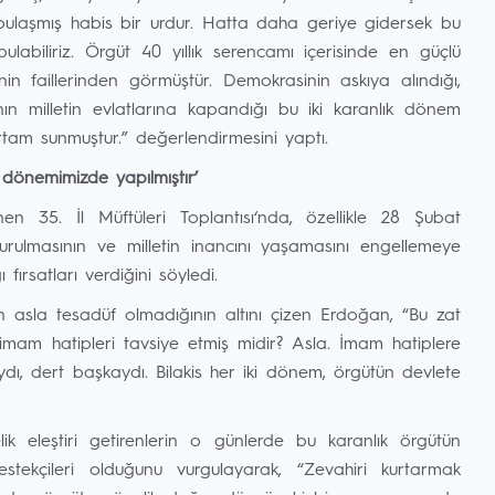
bulaşmış habis bir urdur. Hatta daha geriye gidersek bu
labiliriz. Örgüt 40 yıllık serencamı içerisinde en güçlü
in faillerinden görmüştür. Demokrasinin askıya alındığı,
nın milletin evlatlarına kapandığı bu iki karanlık dönem
tam sunmuştur.” değerlendirmesini yaptı.
önemimizde yapılmıştır’
en 35. İl Müftüleri Toplantısı‘nda, özellikle 28 Şubat
urulmasının ve milletin inancını yaşamasını engellemeye
ırsatları verdiğini söyledi.
asla tesadüf olmadığının altını çizen Erdoğan, “Bu zat
imam hatipleri tavsiye etmiş midir? Asla. İmam hatiplere
ı, dert başkaydı. Bilakis her iki dönem, örgütün devlete
k eleştiri getirenlerin o günlerde bu karanlık örgütün
tekçileri olduğunu vurgulayarak, “Zevahiri kurtarmak