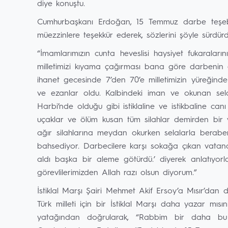
diye konuştu.
Cumhurbaşkanı Erdoğan, 15 Temmuz darbe teşeb
müezzinlere teşekkür ederek, sözlerini şöyle sürdürd
“İmamlarımızın cunta heveslisi haysiyet fukaraları
milletimizi kıyama çağırması bana göre darbenin
ihanet gecesinde 7’den 70’e milletimizin yüreğinde 
ve ezanlar oldu. Kalbindeki iman ve okunan sela
Harbi’nde olduğu gibi istiklaline ve istikbaline canı
uçaklar ve ölüm kusan tüm silahlar demirden bir yı
ağır silahlarına meydan okurken selalarla beraber 
bahsediyor. Darbecilere karşı sokağa çıkan vatandaşl
aldı başka bir aleme götürdü.’ diyerek anlatıyo
görevlilerimizden Allah razı olsun diyorum.”
İstiklal Marşı Şairi Mehmet Akif Ersoy’a Mısır’dan
Türk milleti için bir İstiklal Marşı daha yazar mıs
yatağından doğrularak, “Rabbim bir daha bu mi