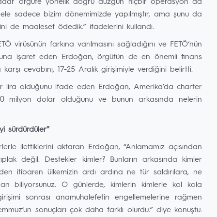
kadar örgüte yönelik doğru düzgün hiçbir operasyon da
ele sadece bizim dönemimizde yapılmıştır, ama şunu da
ni de maalesef ödedik.” ifadelerini kullandı.
ETÖ virüsünün farkına varılmasını sağladığını ve FETÖ‘nün
una işaret eden Erdoğan, örgütün de en önemli finans
şı cevabını, 17-25 Aralık girişimiyle verdiğini belirtti.
yar lira olduğunu ifade eden Erdoğan, Amerika’da charter
 800 milyon dolar olduğunu ve bunun arkasında nelerin
i sürdürdüler”
lerle ilettiklerini aktaran Erdoğan, “Anlamamız açısından
lak değil. Destekler kimler? Bunların arkasında kimler
n itibaren ülkemizin ardı ardına ne tür saldırılara, ne
an biliyorsunuz. O günlerde, kimlerin kimlerle kol kola
 girişimi sonrası anamuhalefetin engellemelerine rağmen
muz’un sonuçları çok daha farklı olurdu.” diye konuştu.