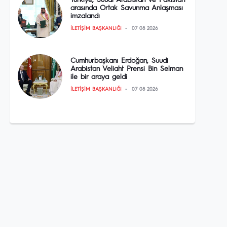
Türkiye, Suudi Arabistan ve Pakistan
arasında Ortak Savunma Anlaşması
imzalandı
İLETIŞIM BAŞKANLIĞI
07 08 2026
Cumhurbaşkanı Erdoğan, Suudi
Arabistan Veliaht Prensi Bin Selman
ile bir araya geldi
İLETIŞIM BAŞKANLIĞI
07 08 2026