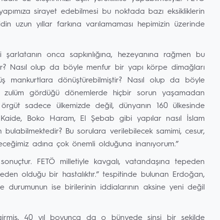
apımıza sirayet edebilmesi bu noktada bazı eksikliklerin
din uzun yıllar farkına varılamaması hepimizin üzerinde
ki şarlatanın onca sapkınlığına, hezeyanına rağmen bu
tir? Nasıl olup da böyle menfur bir yapı körpe dimağları
 mankurtlara dönüştürebilmiştir? Nasıl olup da böyle
 ve zulüm gördüğü dönemlerde hiçbir sorun yaşamadan
r örgüt sadece ülkemizde değil, dünyanın 160 ülkesinde
l Kaide, Boko Haram, El Şebab gibi yapılar nasıl İslam
bulabilmektedir? Bu sorulara verilebilecek samimi, cesur,
eceğimiz adına çok önemli olduğuna inanıyorum.”
i sonuçtur. FETÖ milletiyle kavgalı, vatandaşına tepeden
neden olduğu bir hastalıktır.” tespitinde bulunan Erdoğan,
durumunun ise birilerinin iddialarının aksine yeni değil
girmiş, 40 yıl boyunca da o bünyede sinsi bir şekilde