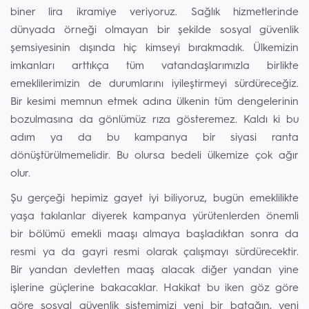
biner lira ikramiye veriyoruz. Sağlık hizmetlerinde
dünyada örneği olmayan bir şekilde sosyal güvenlik
şemsiyesinin dışında hiç kimseyi bırakmadık. Ülkemizin
imkanları arttıkça tüm vatandaşlarımızla birlikte
emeklilerimizin de durumlarını iyileştirmeyi sürdüreceğiz.
Bir kesimi memnun etmek adına ülkenin tüm dengelerinin
bozulmasına da gönlümüz rıza gösteremez. Kaldı ki bu
adım ya da bu kampanya bir siyasi ranta
dönüştürülmemelidir. Bu olursa bedeli ülkemize çok ağır
olur.
Şu gerçeği hepimiz gayet iyi biliyoruz, bugün emeklilikte
yaşa takılanlar diyerek kampanya yürütenlerden önemli
bir bölümü emekli maaşı almaya başladıktan sonra da
resmi ya da gayri resmi olarak çalışmayı sürdürecektir.
Bir yandan devletten maaş alacak diğer yandan yine
işlerine güçlerine bakacaklar. Hakikat bu iken göz göre
göre sosyal güvenlik sistemimizi yeni bir batağın, yeni