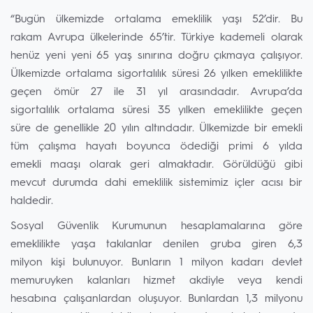
“Bugün ülkemizde ortalama emeklilik yaşı 52’dir. Bu
rakam Avrupa ülkelerinde 65’tir. Türkiye kademeli olarak
henüz yeni yeni 65 yaş sınırına doğru çıkmaya çalışıyor.
Ülkemizde ortalama sigortalılık süresi 26 yılken emeklilikte
geçen ömür 27 ile 31 yıl arasındadır. Avrupa’da
sigortalılık ortalama süresi 35 yılken emeklilikte geçen
süre de genellikle 20 yılın altındadır. Ülkemizde bir emekli
tüm çalışma hayatı boyunca ödediği primi 6 yılda
emekli maaşı olarak geri almaktadır. Görüldüğü gibi
mevcut durumda dahi emeklilik sistemimiz içler acısı bir
haldedir.
Sosyal Güvenlik Kurumunun hesaplamalarına göre
emeklilikte yaşa takılanlar denilen gruba giren 6,3
milyon kişi bulunuyor. Bunların 1 milyon kadarı devlet
memuruyken kalanları hizmet akdiyle veya kendi
hesabına çalışanlardan oluşuyor. Bunlardan 1,3 milyonu