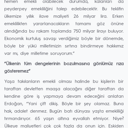
hemen emekli olabilecek durumda, kalanları da
peyderpey emekliliğini talep edebilecektir. Bu teklifin
ülkemize yıllık ilave maliyeti 26 milyar lira. Erken
emeklilikten yararlanacakların tamamı göz önüne
alındığında bu rakam toplamda 750 milyar lirayı buluyor.
Ekonomik kurtuluş savaşı verdiğimiz böyle bir dönemde,
böyle bir yükü milletimizin sırtına bindirmeye hakkımız
var mı, diye milletime soruyorum.”
”Ülkenin tüm dengelerinin bozulmasına gönlümüz rıza
gösteremez”
Yaşa takılanların emekli olması halinde bu kişilerin bir
taraftan devletten maaşa alacağını diğer taraftan da
kendine göre iş yapmaya devam edeceğini anlatan
Erdoğan, “Yani çift dikiş. Böyle bir şey olamaz. Buna
hak, adalet denmez. Bugün batı dünyası yaşta emekliliği
tırmandırıyor. 65 yaşın altına eyvallah etmiyor. Niye?
Ülkeye maliyetleri çok çok fazla da onun için. Eskiden