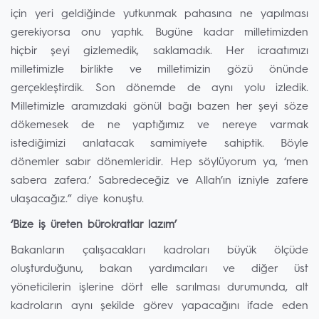
için yeri geldiğinde yutkunmak pahasına ne yapılması
gerekiyorsa onu yaptık. Bugüne kadar milletimizden
hiçbir şeyi gizlemedik, saklamadık. Her icraatımızı
milletimizle birlikte ve milletimizin gözü önünde
gerçekleştirdik. Son dönemde de aynı yolu izledik.
Milletimizle aramızdaki gönül bağı bazen her şeyi söze
dökemesek de ne yaptığımız ve nereye varmak
istediğimizi anlatacak samimiyete sahiptik. Böyle
dönemler sabır dönemleridir. Hep söylüyorum ya, ‘men
sabera zafera.’ Sabredeceğiz ve Allah’ın izniyle zafere
ulaşacağız.” diye konuştu.
‘Bize iş üreten bürokratlar lazım’
Bakanların çalışacakları kadroları büyük ölçüde
oluşturduğunu, bakan yardımcıları ve diğer üst
yöneticilerin işlerine dört elle sarılması durumunda, alt
kadroların aynı şekilde görev yapacağını ifade eden