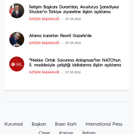
İletişim Başkanı Duran’dan, Avusturya Şansölyesi
Stocker’ın Türkiye ziyaretine ilişkin açıklama
İLETIŞIM BAŞKANLIĞI
09 08 2026
Atama kararları Resmî Gazete’de
İLETIŞIM BAŞKANLIĞI
09 08 2026
“Mekke Ortak Savunma Anlaşması”nın NATO’nun
5. maddesiyle çeliştiği iddialarına ilişkin açıklama
İLETIŞIM BAŞKANLIĞI
07 08 2026
Kurumsal
Başkan
Basın Kartı
International Press
Cimer
Kariyer
İletişim