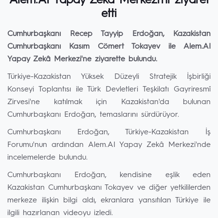
Alem.AI Yapay Zekâ Merkezi’ni ziyaret
etti
Cumhurbaşkanı Recep Tayyip Erdoğan, Kazakistan
Cumhurbaşkanı Kasım Cömert Tokayev ile Alem.AI
Yapay Zekâ Merkezi'ne ziyarette bulundu.
Türkiye-Kazakistan Yüksek Düzeyli Stratejik İşbirliği
Konseyi Toplantısı ile Türk Devletleri Teşkilatı Gayriresmî
Zirvesi'ne katılmak için Kazakistan'da bulunan
Cumhurbaşkanı Erdoğan, temaslarını sürdürüyor.
Cumhurbaşkanı Erdoğan, Türkiye-Kazakistan İş
Forumu'nun ardından Alem.AI Yapay Zekâ Merkezi'nde
incelemelerde bulundu.
Cumhurbaşkanı Erdoğan, kendisine eşlik eden
Kazakistan Cumhurbaşkanı Tokayev ve diğer yetkililerden
merkeze ilişkin bilgi aldı, ekranlara yansıtılan Türkiye ile
ilgili hazırlanan videoyu izledi.