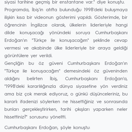
siyasi tarihine geçmiş bir enstantane var." diye konuştu.
Programda, İbiş'in atıfta bulunduğu 1998'deki buluşmaya
ilişkin kısa bir videonun gösterimi yapıldı. Gösterimde, bir
öğrencinin İngilizce olarak, ülkelerin liderleriyle hangi
dilde konuşacağı yönündeki soruya Cumhurbaşkanı
Erdoğan'ın "Türkçe ile konuşacağım" şeklinde cevap
vermesi ve akabinde ülke liderleriyle bir araya geldiği
görüntülere yer verildi.
Gençliğin bu öz güveni Cumhurbaşkanı Erdoğan'ın
"Türkçe ile konuşacağım" demesindeki öz güveninden
aldığını belirten İbiş, Cumhurbaşkanı Erdoğan'a,
"1998'deki kararlılığınızla dünya siyasetine yön verdiniz
ama biz çok merak ediyoruz, o günkü düşünceleriniz, bu
kararlı ifadenizi söylerken ne hissettiğiniz ve sonrasında
bunları gerçekleştirirken, tarihi çıkışları yaparken neler
hissettiniz?" sorusunu yöneltti.
Cumhurbaşkanı Erdoğan, şöyle konuştu: