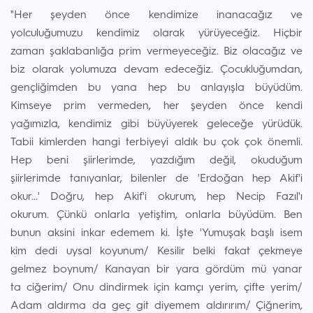
"Her şeyden önce kendimize inanacağız ve
yolculuğumuzu kendimiz olarak yürüyeceğiz. Hiçbir
zaman şaklabanlığa prim vermeyeceğiz. Biz olacağız ve
biz olarak yolumuza devam edeceğiz. Çocukluğumdan,
gençliğimden bu yana hep bu anlayışla büyüdüm.
Kimseye prim vermeden, her şeyden önce kendi
yağımızla, kendimiz gibi büyüyerek geleceğe yürüdük.
Tabii kimlerden hangi terbiyeyi aldık bu çok çok önemli.
Hep beni şiirlerimde, yazdığım değil, okuduğum
şiirlerimde tanıyanlar, bilenler de 'Erdoğan hep Akif'i
okur...' Doğru, hep Akif'i okurum, hep Necip Fazıl'ı
okurum. Çünkü onlarla yetiştim, onlarla büyüdüm. Ben
bunun aksini inkar edemem ki. İşte 'Yumuşak başlı isem
kim dedi uysal koyunum/ Kesilir belki fakat çekmeye
gelmez boynum/ Kanayan bir yara gördüm mü yanar
ta ciğerim/ Onu dindirmek için kamçı yerim, çifte yerim/
Adam aldırma da geç git diyemem aldırırım/ Çiğnerim,