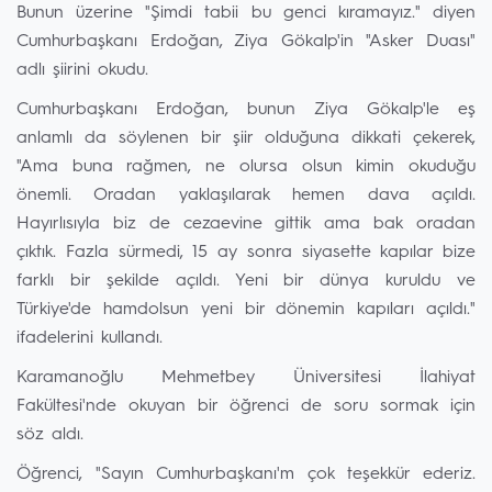
Bunun üzerine "Şimdi tabii bu genci kıramayız." diyen
Cumhurbaşkanı Erdoğan, Ziya Gökalp'in "Asker Duası"
adlı şiirini okudu.
Cumhurbaşkanı Erdoğan, bunun Ziya Gökalp'le eş
anlamlı da söylenen bir şiir olduğuna dikkati çekerek,
"Ama buna rağmen, ne olursa olsun kimin okuduğu
önemli. Oradan yaklaşılarak hemen dava açıldı.
Hayırlısıyla biz de cezaevine gittik ama bak oradan
çıktık. Fazla sürmedi, 15 ay sonra siyasette kapılar bize
farklı bir şekilde açıldı. Yeni bir dünya kuruldu ve
Türkiye'de hamdolsun yeni bir dönemin kapıları açıldı."
ifadelerini kullandı.
Karamanoğlu Mehmetbey Üniversitesi İlahiyat
Fakültesi'nde okuyan bir öğrenci de soru sormak için
söz aldı.
Öğrenci, "Sayın Cumhurbaşkanı'm çok teşekkür ederiz.