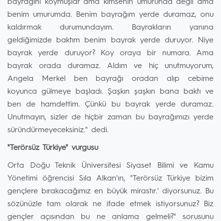
bayrağını koymuşlar ama kimsenin umurunda değil ama
benim umurumda. Benim bayrağım yerde duramaz, onu
kaldırmak durumundayım. Bayrakların yanına
geldiğimizde baktım benim bayrak yerde duruyor. Niye
bayrak yerde duruyor? Koy oraya bir numara. Ama
bayrak orada duramaz. Aldım ve hiç unutmuyorum,
Angela Merkel ben bayrağı oradan alıp cebime
koyunca gülmeye başladı. Şaşkın şaşkın bana baktı ve
ben de hamdettim. Çünkü bu bayrak yerde duramaz.
Unutmayın, sizler de hiçbir zaman bu bayrağımızı yerde
süründürmeyeceksiniz." dedi.
⁠"Terörsüz Türkiye" vurgusu
Orta Doğu Teknik Üniversitesi Siyaset Bilimi ve Kamu
Yönetimi öğrencisi Sıla Alkan'ın, "Terörsüz Türkiye bizim
gençlere bırakacağımız en büyük mirastır.' diyorsunuz. Bu
sözünüzle tam olarak ne ifade etmek istiyorsunuz? Biz
gençler açısından bu ne anlama gelmeli?" sorusunu