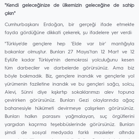
⁠"Kendi geleceğinize de ülkemizin geleceğine de sahip
çıkın"
Cumhurbaşkanı Erdoğan, bir gerçeği ifade etmekte
fayda gördüğüne dikkati çekerek, şu ifadelere yer verdi:
"Türkiye'de gençlere hep 'Elde var bir' mantığıyla
bakanlar olmuştur. Bunları 27 Mayıs'tan 12 Mart ve 12
Eylül'e kadar Türkiye'nin demokrasi yolculuğunu kesen
tüm darbeciler ve darbelerde görürsünüz. Ama biz
böyle bakmadık. Biz, gençlere inandık ve gençlerle yol
yürümenin faziletine inandık ve bu gençleri sağcı, solcu,
Alevi, Sünni diye kışkırtıp sokaklarımızı alev topuna
çevirirken görürsünüz. Bunları Gezi olaylarında ağaç
bahanesiyle hükümeti devirmeye çalışırken görürsünüz.
Bunları halkın parasını yağmalayan, suç örgütlerini
yargıdan kaçırma teşebbüslerinde görürsünüz. Bunları
şimdi de sosyal medyada farklı maskeler altında