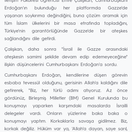
İletişim Fakültesi öğrencisi Emre Çalışkan, Cumhurbaşkanı
Erdoğan'ın bulunduğu her platformda Gazze'de
yaşanan soykırıma değindiğini, buna çözüm aramak için
tüm İslam ülkelerini bir masa etrafında topladığını,
Türkiye'nin garantörlüğünde Gazze'de bir ateşkes
sağlandığını dile getirdi.
Çalışkan, daha sonra "İsrail ile Gazze arasındaki
ateşkesin samimi şekilde devam edip edemeyeceğine"
ilişkin düşüncelerini Cumhurbaşkanı Erdoğan'a sordu.
Cumhurbaşkanı Erdoğan, kendilerine düşen görevin
esbaba tevessül olduğunu, gerisinin Allah'a kaldığını dile
getirerek, "Biz, her türlü adımı atıyoruz. Az önce
gördünüz, Birleşmiş Milletler (BM) Genel Kurulunda bu
konuşmayı yaparken karşımdaki masalarda İsrailli
delegeler vardı. Onların yüzlerine baka baka o
konuşmayı yaptım. Korkaklarla savaşa gidilmez. Biz,
korkak değiliz. Hüküm var ya, 'Allah'a dayan, saye sarıl,