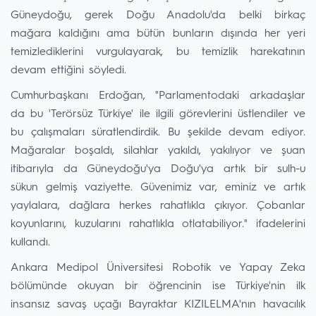
Güneydoğu, gerek Doğu Anadolu'da belki birkaç
mağara kaldığını ama bütün bunların dışında her yeri
temizlediklerini vurgulayarak, bu temizlik harekatının
devam ettiğini söyledi.
Cumhurbaşkanı Erdoğan, "Parlamentodaki arkadaşlar
da bu 'Terörsüz Türkiye' ile ilgili görevlerini üstlendiler ve
bu çalışmaları süratlendirdik. Bu şekilde devam ediyor.
Mağaralar boşaldı, silahlar yakıldı, yakılıyor ve şuan
itibarıyla da Güneydoğu'ya Doğu'ya artık bir sulh-u
sükun gelmiş vaziyette. Güvenimiz var, eminiz ve artık
yaylalara, dağlara herkes rahatlıkla çıkıyor. Çobanlar
koyunlarını, kuzularını rahatlıkla otlatabiliyor." ifadelerini
kullandı.
Ankara Medipol Üniversitesi Robotik ve Yapay Zeka
bölümünde okuyan bir öğrencinin ise Türkiye'nin ilk
insansız savaş uçağı Bayraktar KIZILELMA'nın havacılık