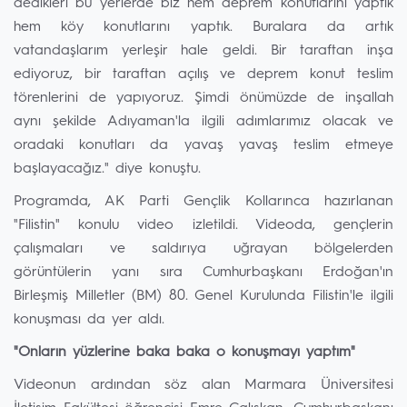
dedikleri bu yerlerde biz hem deprem konutlarını yaptık
hem köy konutlarını yaptık. Buralara da artık
vatandaşlarım yerleşir hale geldi. Bir taraftan inşa
ediyoruz, bir taraftan açılış ve deprem konut teslim
törenlerini de yapıyoruz. Şimdi önümüzde de inşallah
aynı şekilde Adıyaman'la ilgili adımlarımız olacak ve
oradaki konutları da yavaş yavaş teslim etmeye
başlayacağız." diye konuştu.
Programda, AK Parti Gençlik Kollarınca hazırlanan
"Filistin" konulu video izletildi. Videoda, gençlerin
çalışmaları ve saldırıya uğrayan bölgelerden
görüntülerin yanı sıra Cumhurbaşkanı Erdoğan'ın
Birleşmiş Milletler (BM) 80. Genel Kurulunda Filistin'le ilgili
konuşması da yer aldı.
⁠"Onların yüzlerine baka baka o konuşmayı yaptım"
Videonun ardından söz alan Marmara Üniversitesi