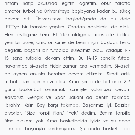
"İmam hatip okulunda eğitim öğretim, öbür tarafta
amatör futbol ve üniversiteye başlayana kadar bu süreç
devam etti. Üniversiteye başladığımda da bu defa
İETT'ye bir transfer yaptım. Oradan nasibimizi de aldık.
Hem evliliğimiz hem İETT'den aldığımız transferle birlikte
yeni bir süreç amatör küme de benim için başladı. Fena
değildik, başarılı bir futbolda sürecimiz oldu. Yaklaşık 14-
15 sene futbola devam ettim. Bu 14-15 senelik futbol
hayatımda siyasete hiçbir zaman ara vermedim. Siyaseti
de aynen onunla beraber devam ettirdim. Şimdi artık
futbol bizim için mazi oldu. Ama şimdi de haftanın 2-3
günü basketbol oynamak suretiyle yolumuza devam
ediyoruz. Gençlik ve Spor Bakanı da benim takımda.
İbrahim Kalın Bey karşı takımda. Başarımız iyi. Bazıları
diyorlar, 'Size torpil filan.' 'Yok.' dedim. Benim torpille
filan alakam yok. Ama basketbolda iyiyiz ve şu anda
onu da başarıyla sürdürüyoruz. Şu anda basketbolda