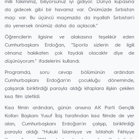
milli takımımız, biliyorsunuz iyi gidiyor. Dünya kupasına
da gidecek gibi bir havamız var. Önümüzde Sırbistan
maçı var. Bu üçüncü maçımızda da inşallah Sırbistan'ı
da yenersek önümüz daha da açılacak."
Öğrencilerin ilgisine ve alakasına teşekkür eden
Cumhurbaşkanı Erdoğan, "Sporla sizlerin de ilgili
olmanız hakikaten çok faydalı olacaktır diye de
düşünüyorum." ifadelerini kullandı.
Programda, soru cevap bölümünün ardından
Cumhurbaşkanı Erdoğan'ın çocukluğu döneminde,
çalışarak biriktirdiği parayla aldığı kitaplara ilişkin çekilen
kısa film izletildi.
Kısa filmin ardından, günün anısına AK Parti Gençlik
Kolları Başkanı Yusuf İbiş tarafından kısa filmde de yer
alan, Cumhurbaşkanı Erdoğan'ın çalışıp, biriktirdiği
parayla aldığı "Hukuki İslamiyye ve Istılahatı Fıkhiyye