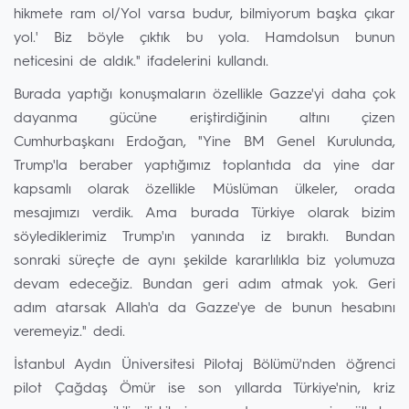
hikmete ram ol/Yol varsa budur, bilmiyorum başka çıkar
yol.' Biz böyle çıktık bu yola. Hamdolsun bunun
neticesini de aldık." ifadelerini kullandı.
Burada yaptığı konuşmaların özellikle Gazze'yi daha çok
dayanma gücüne eriştirdiğinin altını çizen
Cumhurbaşkanı Erdoğan, "Yine BM Genel Kurulunda,
Trump'la beraber yaptığımız toplantıda da yine dar
kapsamlı olarak özellikle Müslüman ülkeler, orada
mesajımızı verdik. Ama burada Türkiye olarak bizim
söylediklerimiz Trump'ın yanında iz bıraktı. Bundan
sonraki süreçte de aynı şekilde kararlılıkla biz yolumuza
devam edeceğiz. Bundan geri adım atmak yok. Geri
adım atarsak Allah'a da Gazze'ye de bunun hesabını
veremeyiz." dedi.
İstanbul Aydın Üniversitesi Pilotaj Bölümü'nden öğrenci
pilot Çağdaş Ömür ise son yıllarda Türkiye'nin, kriz