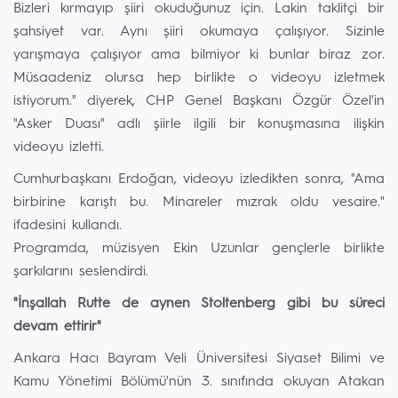
Bizleri kırmayıp şiiri okuduğunuz için. Lakin taklitçi bir
şahsiyet var. Aynı şiiri okumaya çalışıyor. Sizinle
yarışmaya çalışıyor ama bilmiyor ki bunlar biraz zor.
Müsaadeniz olursa hep birlikte o videoyu izletmek
istiyorum." diyerek, CHP Genel Başkanı Özgür Özel'in
"Asker Duası" adlı şiirle ilgili bir konuşmasına ilişkin
videoyu izletti.
Cumhurbaşkanı Erdoğan, videoyu izledikten sonra, "Ama
birbirine karıştı bu. Minareler mızrak oldu vesaire."
ifadesini kullandı.
Programda, müzisyen Ekin Uzunlar gençlerle birlikte
şarkılarını seslendirdi.
⁠"İnşallah Rutte de aynen Stoltenberg gibi bu süreci
devam ettirir"
Ankara Hacı Bayram Veli Üniversitesi Siyaset Bilimi ve
Kamu Yönetimi Bölümü'nün 3. sınıfında okuyan Atakan