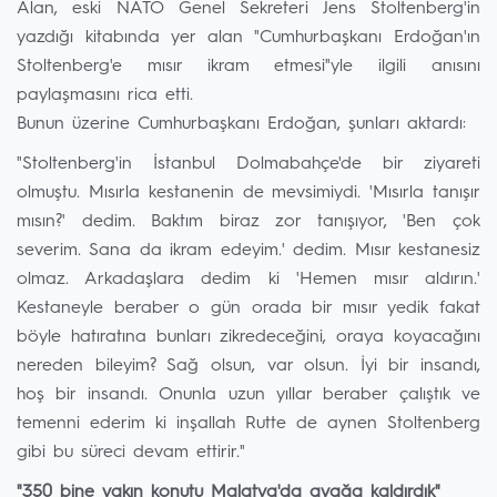
Alan, eski NATO Genel Sekreteri Jens Stoltenberg'in
yazdığı kitabında yer alan "Cumhurbaşkanı Erdoğan'ın
Stoltenberg'e mısır ikram etmesi"yle ilgili anısını
paylaşmasını rica etti.
Bunun üzerine Cumhurbaşkanı Erdoğan, şunları aktardı:
"Stoltenberg'in İstanbul Dolmabahçe'de bir ziyareti
olmuştu. Mısırla kestanenin de mevsimiydi. 'Mısırla tanışır
mısın?' dedim. Baktım biraz zor tanışıyor, 'Ben çok
severim. Sana da ikram edeyim.' dedim. Mısır kestanesiz
olmaz. Arkadaşlara dedim ki 'Hemen mısır aldırın.'
Kestaneyle beraber o gün orada bir mısır yedik fakat
böyle hatıratına bunları zikredeceğini, oraya koyacağını
nereden bileyim? Sağ olsun, var olsun. İyi bir insandı,
hoş bir insandı. Onunla uzun yıllar beraber çalıştık ve
temenni ederim ki inşallah Rutte de aynen Stoltenberg
gibi bu süreci devam ettirir."
"350 bine yakın konutu Malatya'da ayağa kaldırdık"