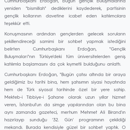
Cumhurbaşkanı Erdoğan, bugün gençlik buluşmalarına
yeniden "bismillah" dediklerini kaydederek, partisinin
gençlik kollarının davetine icabet eden katılımcılara
teşekkür etti.
Konuşmasının ardından gençlerden gelecek soruların
şekillendireceği samimi bir sohbet yapmak istediğini
belirten Cumhurbaşkanı Erdoğan, "Gençlik
Buluşmaları"nın Türkiye'deki tüm üniversitelerden geniş
katılımla başlamasını da çok kıymetli bulduğunu anlattı.
Cumhurbaşkanı Erdoğan, "Bugün çatısı altında bir araya
geldiğimiz bu tarihi bina, hem şahsımın siyasi hayatında
hem de Türk siyasal tarihinde özel bir yere sahip.
Mekteb-i Tıbbiye-i Şahane olarak uzun yıllar hizmet
veren, İstanbul'un da simge yapılarından olan bu bina
aynı zamanda gazeteci, merhum Mehmet Ali Birand'ın
hazırlayıp sunduğu '32. Gün' programının çekildiği
mekandı. Burada kendisiyle güzel bir sohbet yaptık. O