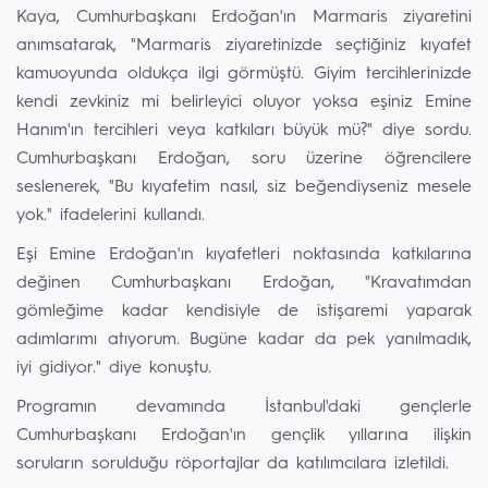
Kaya, Cumhurbaşkanı Erdoğan'ın Marmaris ziyaretini
anımsatarak, "Marmaris ziyaretinizde seçtiğiniz kıyafet
kamuoyunda oldukça ilgi görmüştü. Giyim tercihlerinizde
kendi zevkiniz mi belirleyici oluyor yoksa eşiniz Emine
Hanım'ın tercihleri veya katkıları büyük mü?" diye sordu.
Cumhurbaşkanı Erdoğan, soru üzerine öğrencilere
seslenerek, "Bu kıyafetim nasıl, siz beğendiyseniz mesele
yok." ifadelerini kullandı.
Eşi Emine Erdoğan'ın kıyafetleri noktasında katkılarına
değinen Cumhurbaşkanı Erdoğan, "Kravatımdan
gömleğime kadar kendisiyle de istişaremi yaparak
adımlarımı atıyorum. Bugüne kadar da pek yanılmadık,
iyi gidiyor." diye konuştu.
Programın devamında İstanbul'daki gençlerle
Cumhurbaşkanı Erdoğan'ın gençlik yıllarına ilişkin
soruların sorulduğu röportajlar da katılımcılara izletildi.