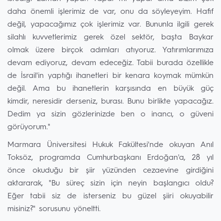
daha önemli işlerimiz de var, onu da söyleyeyim. Hafif
değil, yapacağımız çok işlerimiz var. Bununla ilgili gerek
silahlı kuvvetlerimiz gerek özel sektör, başta Baykar
olmak üzere birçok adımları atıyoruz. Yatırımlarımıza
devam ediyoruz, devam edeceğiz. Tabii burada özellikle
de İsrail'in yaptığı ihanetleri bir kenara koymak mümkün
değil. Ama bu ihanetlerin karşısında en büyük güç
kimdir, neresidir derseniz, burası. Bunu birlikte yapacağız.
Dedim ya sizin gözlerinizde ben o inancı, o güveni
görüyorum."
Marmara Üniversitesi Hukuk Fakültesi'nde okuyan Anıl
Toksöz, programda Cumhurbaşkanı Erdoğan'a, 28 yıl
önce okuduğu bir şiir yüzünden cezaevine girdiğini
aktararak, "Bu süreç sizin için neyin başlangıcı oldu?
Eğer tabii siz de isterseniz bu güzel şiiri okuyabilir
misiniz?" sorusunu yöneltti.