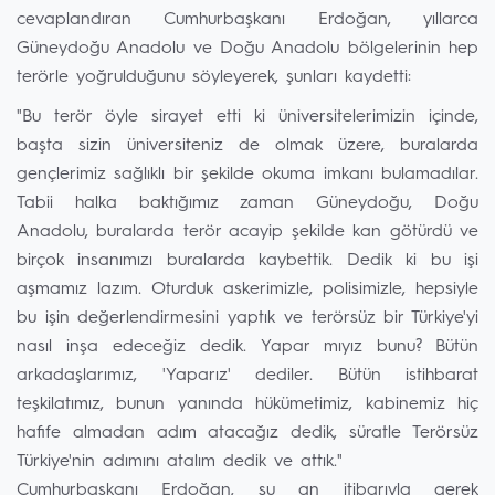
cevaplandıran Cumhurbaşkanı Erdoğan, yıllarca
Güneydoğu Anadolu ve Doğu Anadolu bölgelerinin hep
terörle yoğrulduğunu söyleyerek, şunları kaydetti:
"Bu terör öyle sirayet etti ki üniversitelerimizin içinde,
başta sizin üniversiteniz de olmak üzere, buralarda
gençlerimiz sağlıklı bir şekilde okuma imkanı bulamadılar.
Tabii halka baktığımız zaman Güneydoğu, Doğu
Anadolu, buralarda terör acayip şekilde kan götürdü ve
birçok insanımızı buralarda kaybettik. Dedik ki bu işi
aşmamız lazım. Oturduk askerimizle, polisimizle, hepsiyle
bu işin değerlendirmesini yaptık ve terörsüz bir Türkiye'yi
nasıl inşa edeceğiz dedik. Yapar mıyız bunu? Bütün
arkadaşlarımız, 'Yaparız' dediler. Bütün istihbarat
teşkilatımız, bunun yanında hükümetimiz, kabinemiz hiç
hafife almadan adım atacağız dedik, süratle Terörsüz
Türkiye'nin adımını atalım dedik ve attık."
Cumhurbaşkanı Erdoğan, şu an itibarıyla gerek