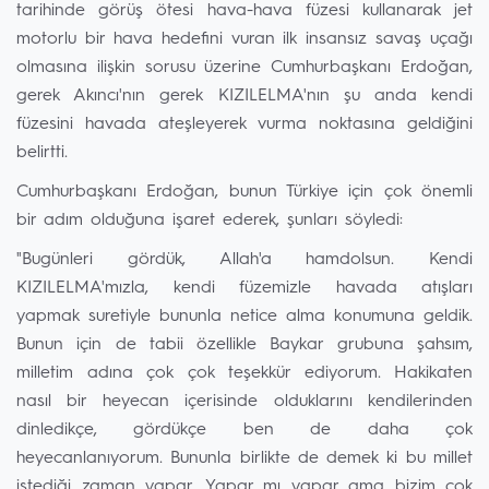
tarihinde görüş ötesi hava-hava füzesi kullanarak jet
motorlu bir hava hedefini vuran ilk insansız savaş uçağı
olmasına ilişkin sorusu üzerine Cumhurbaşkanı Erdoğan,
gerek Akıncı'nın gerek KIZILELMA'nın şu anda kendi
füzesini havada ateşleyerek vurma noktasına geldiğini
belirtti.
Cumhurbaşkanı Erdoğan, bunun Türkiye için çok önemli
bir adım olduğuna işaret ederek, şunları söyledi:
"Bugünleri gördük, Allah'a hamdolsun. Kendi
KIZILELMA'mızla, kendi füzemizle havada atışları
yapmak suretiyle bununla netice alma konumuna geldik.
Bunun için de tabii özellikle Baykar grubuna şahsım,
milletim adına çok çok teşekkür ediyorum. Hakikaten
nasıl bir heyecan içerisinde olduklarını kendilerinden
dinledikçe, gördükçe ben de daha çok
heyecanlanıyorum. Bununla birlikte de demek ki bu millet
istediği zaman yapar. Yapar mı yapar ama bizim çok