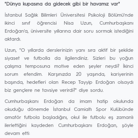
⁠"Dünya kupasına da gidecek gibi bir havamız var"
İstanbul Sağlık Bilimleri Üniversitesi Psikoloji Bölümü'nde
ikinci sınıf öğrencisi Nisa Uzun, Cumhurbaşkanı
Erdoğan'a, üniversite yıllarına dair soru sormak istediğini
aktardı.
Uzun, "O yıllarda derslerinizin yanı sıra aktif bir şekilde
siyaset ve futbolla da ilgilendiniz. Sizleri bu yoğun
çalışma temposuna motive eden şeyler neydi? İkinci
sorum efendim. Karşınızda 20 yaşında, kariyerinin
başında, hedefleri olan Recep Tayyip Erdoğan olsaydı
biz gençlere ne tavsiye verirdi?" diye sordu.
Cumhurbaşkanı Erdoğan da imam hatip okulunda
okuduğu dönemde İstanbul Camialtı Spor Kulübünde
amatör futbola başladığını, okul ile futbolu eş zamanlı
ilerlettiğini kaydeden Cumhurbaşkanı Erdoğan, şöyle
devam etti: