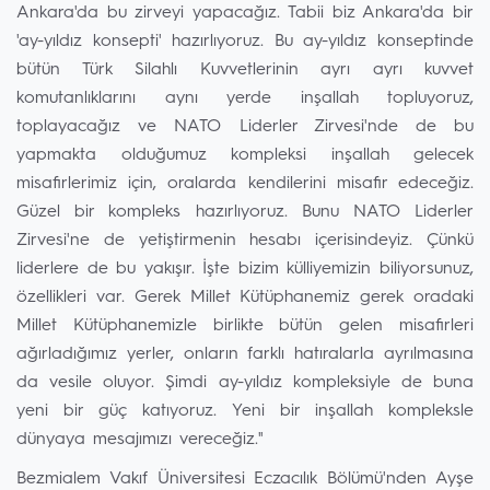
Ankara'da bu zirveyi yapacağız. Tabii biz Ankara'da bir
'ay-yıldız konsepti' hazırlıyoruz. Bu ay-yıldız konseptinde
bütün Türk Silahlı Kuvvetlerinin ayrı ayrı kuvvet
komutanlıklarını aynı yerde inşallah topluyoruz,
toplayacağız ve NATO Liderler Zirvesi'nde de bu
yapmakta olduğumuz kompleksi inşallah gelecek
misafirlerimiz için, oralarda kendilerini misafir edeceğiz.
Güzel bir kompleks hazırlıyoruz. Bunu NATO Liderler
Zirvesi'ne de yetiştirmenin hesabı içerisindeyiz. Çünkü
liderlere de bu yakışır. İşte bizim külliyemizin biliyorsunuz,
özellikleri var. Gerek Millet Kütüphanemiz gerek oradaki
Millet Kütüphanemizle birlikte bütün gelen misafirleri
ağırladığımız yerler, onların farklı hatıralarla ayrılmasına
da vesile oluyor. Şimdi ay-yıldız kompleksiyle de buna
yeni bir güç katıyoruz. Yeni bir inşallah kompleksle
dünyaya mesajımızı vereceğiz."
Bezmialem Vakıf Üniversitesi Eczacılık Bölümü'nden Ayşe