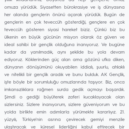
yıllık iktidarlarımız boyunca da hep gençlerle omuz
omuza yürüdük. Siyasetten bürokrasiye ve iş dünyasına
her alanda gençlerin önünü açarak yürüdük. Bugün de
gençlerin en çok teveccüh gösterdiği, gençlere en çok
teveccüh gösteren siyasi hareket biziz. Çünkü biz bu
ülkenin en büyük gücünün misyon olarak öz güven ve
ideal sahibi bir gençlik olduğuna inanıyoruz. Ve bugüne
kadar da yanılmadık, aynı şekilde bu yola devam
ediyoruz. Köklerinden güç alan ama gözünü ufka diken,
dünyanın dönüşümünü okuyabilen iddialı, şuurlu, ahlaklı
ve nitelikli bir gençlik aradık ve bunu bulduk. AK Gençlik,
işte böyle bir sorumluluğu omuzlarında taşıyor. Biz, onca
imkansızlıklara rağmen surda gedik açmayı başardık.
Şimdi o gediği büyüterek zaferi kucaklayacak olan
sizlersiniz. Sizlere inanıyorum, sizlere güveniyorum ve bu
yolda birlikte emin adımlarla yürümekte kararlıyız. 21.
yüzyılı, Türkiye'nin asrına çevirecek gemiyi menzile
ulaştıracak ve küresel liderliğini kabul ettirecek bir