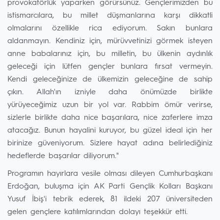
provokatörlük yaparken görürsünüz. Gençlerimizden bu
istismarcılara, bu millet düşmanlarına karşı dikkatli
olmalarını özellikle rica ediyorum. Sakın bunlara
aldanmayın. Kendiniz için, mürüvvetinizi görmek isteyen
anne babalarınız için, bu milletin, bu ülkenin aydınlık
geleceği için lütfen gençler bunlara fırsat vermeyin.
Kendi geleceğinize de ülkemizin geleceğine de sahip
çıkın. Allah'ın izniyle daha önümüzde birlikte
yürüyeceğimiz uzun bir yol var. Rabbim ömür verirse,
sizlerle birlikte daha nice başarılara, nice zaferlere imza
atacağız. Bunun hayalini kuruyor, bu güzel ideal için her
birinize güveniyorum. Sizlere hayat adına belirlediğiniz
hedeflerde başarılar diliyorum."
Programın hayırlara vesile olması dileyen Cumhurbaşkanı
Erdoğan, buluşma için AK Parti Gençlik Kolları Başkanı
Yusuf İbiş'i tebrik ederek, 81 ildeki 207 üniversiteden
gelen gençlere katılımlarından dolayı teşekkür etti.