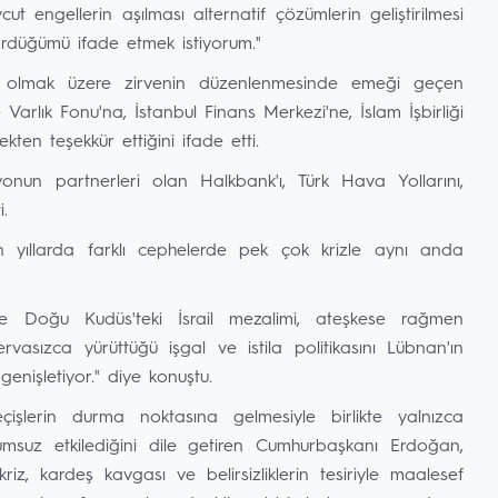
t engellerin aşılması alternatif çözümlerin geliştirilmesi
ördüğümü ifade etmek istiyorum."
olmak üzere zirvenin düzenlenmesinde emeği geçen
Varlık Fonu'na, İstanbul Finans Merkezi'ne, İslam İşbirliği
ten teşekkür ettiğini ifade etti.
nun partnerleri olan Halkbank'ı, Türk Hava Yollarını,
.
 yıllarda farklı cephelerde pek çok krizle aynı anda
 Doğu Kudüs'teki İsrail mezalimi, ateşkese rağmen
vasızca yürüttüğü işgal ve istila politikasını Lübnan'ın
nişletiyor." diye konuştu.
işlerin durma noktasına gelmesiyle birlikte yalnızca
umsuz etkilediğini dile getiren Cumhurbaşkanı Erdoğan,
riz, kardeş kavgası ve belirsizliklerin tesiriyle maalesef