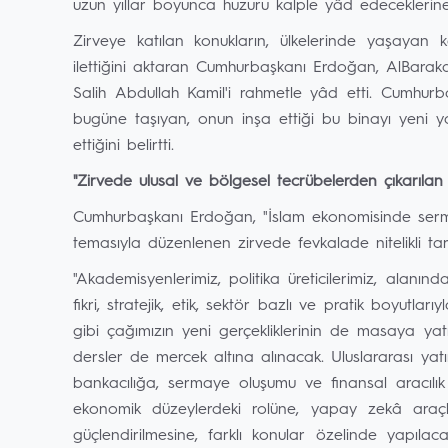
uzun yıllar boyunca huzuru kalple yâd edeceklerine 
Zirveye katılan konukların, ülkelerinde yaşayan 
ilettiğini aktaran Cumhurbaşkanı Erdoğan, AlBaraka
Salih Abdullah Kamil'i rahmetle yâd etti. Cumhurba
bugüne taşıyan, onun inşa ettiği bu binayı yeni y
ettiğini belirtti.
"Zirvede ulusal ve bölgesel tecrübelerden çıkarılan
Cumhurbaşkanı Erdoğan, "İslam ekonomisinde sermaye
temasıyla düzenlenen zirvede fevkalade nitelikli ta
"Akademisyenlerimiz, politika üreticilerimiz, alanı
fikri, stratejik, etik, sektör bazlı ve pratik boyutla
gibi çağımızın yeni gerçekliklerinin de masaya yatı
dersler de mercek altına alınacak. Uluslararası yat
bankacılığa, sermaye oluşumu ve finansal aracıl
ekonomik düzeylerdeki rolüne, yapay zekâ araçla
güçlendirilmesine, farklı konular özelinde yapılacak