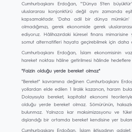
Cumhurbaşkanı Erdoğan, "'Dünya 5'ten büyüktür' 
uluslararası konjonktürü değil aynı zamanda eşits
kapsamaktadır. 'Daha adil bir dünya mümkün' d
olmadığımızı, gerek ekonomide gerek uluslararası
ediyoruz. Hâlihazırdaki küresel finans mimarisine y
somut alternatifleri hayata geçirebilmek için daha
Cumhurbaşkanı Erdoğan, İslam ekonomisinin vaze
hareket noktası hâline getirilmesi hâlinde hedeflere d
"Faizin olduğu yerde bereket olmaz"
"Bereket" kavramına değinen Cumhurbaşkanı Erdoğan
yollardan elde edilen 1 liralık kazancın, haram bu
Dolayısıyla bereket, kapitalist ekonomi teorile
olduğu yerde bereket olmaz. Sömürünün, haksızlı
bulunmaz. Yalnızca kar maksimizasyonu ve tüketi
dışlandığı bir ortamda bereket kendisine yer bulam
Cumhurbaşkanı Erdoğan, İslam iktisadının adalet, a