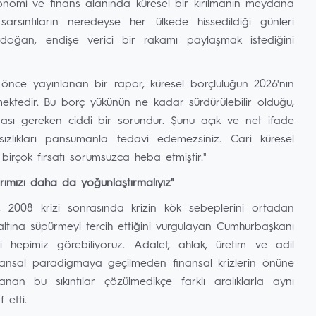
konomi ve finans alanında küresel bir kırılmanın meydana
sarsıntıların neredeyse her ülkede hissedildiği günleri
Erdoğan, endişe verici bir rakamı paylaşmak istediğini
e önce yayınlanan bir rapor, küresel borçluluğun 2026'nın
mektedir. Bu borç yükünün ne kadar sürdürülebilir olduğu,
ası gereken ciddi bir sorundur. Şunu açık ve net ifade
ızlıkları pansumanla tedavi edemezsiniz. Cari küresel
 birçok fırsatı sorumsuzca heba etmiştir."
larımızı daha da yoğunlaştırmalıyız"
, 2008 krizi sonrasında krizin kök sebeplerini ortadan
altına süpürmeyi tercih ettiğini vurgulayan Cumhurbaşkanı
 hepimiz görebiliyoruz. Adalet, ahlak, üretim ve adil
finansal paradigmaya geçilmeden finansal krizlerin önüne
anan bu sıkıntılar çözülmedikçe farklı aralıklarla aynı
 etti.