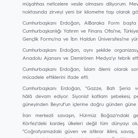
müşahhas neticelere vesile olmasını diliyorum. Mevcu
noktasında zirveyi yeni bir kilometre taşı olarak g
Cumhurbaşkanı Erdoğan, AlBaraka Form başta 
Cumhurbaşkanlığı Yatırım ve Finans Ofisi'ne, Türkiye 
Gençlik Formu'na ve İbn Haldun Üniversitesi'ne yürek
Cumhurbaşkanı Erdoğan, aynı şekilde organizasyo
Anadolu Ajansını ve Demirören Medya'yı tebrik etti
Cumhurbaşkanı Erdoğan, İslam âlemi olarak son
mücadele ettiklerini ifade etti.
Cumhurbaşkanı Erdoğan, "Gazze, Batı Şeria ve
hâlâ devam ediyor. Siyonist katliam şebekesi, per
güneyinden Beyrut'un içlerine doğru günden güne ge
İran merkezli savaşın, Hürmüz Boğazı'ndaki geç
Körfez'deki kardeş ülkeleri değil tüm dünyayı ol
"Coğrafyamızdaki güven ve istikrar iklimi, savaş, k