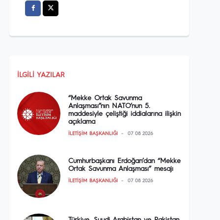
İLGILI YAZILAR
“Mekke Ortak Savunma
Anlaşması”nın NATO’nun 5.
maddesiyle çeliştiği iddialarına ilişkin
açıklama
İLETIŞIM BAŞKANLIĞI
07 08 2026
Cumhurbaşkanı Erdoğan’dan “Mekke
Ortak Savunma Anlaşması” mesajı
İLETIŞIM BAŞKANLIĞI
07 08 2026