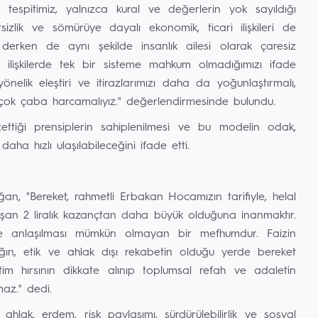
tespitimiz, yalnızca kural ve değerlerin yok sayıldığı
izlik ve sömürüye dayalı ekonomik, ticari ilişkileri de
erken de aynı şekilde insanlık ailesi olarak çaresiz
 ilişkilerde tek bir sisteme mahkum olmadığımızı ifade
önelik eleştiri ve itirazlarımızı daha da yoğunlaştırmalı,
 çok çaba harcamalıyız." değerlendirmesinde bulundu.
ttiği prensiplerin sahiplenilmesi ve bu modelin odak,
aha hızlı ulaşılabileceğini ifade etti.
, "Bereket, rahmetli Erbakan Hocamızın tarifiyle, helal
laşan 2 liralık kazançtan daha büyük olduğuna inanmaktır.
riyle anlaşılması mümkün olmayan bir mefhumdur. Faizin
ğın, etik ve ahlak dışı rekabetin olduğu yerde bereket
m hırsının dikkate alınıp toplumsal refah ve adaletin
az." dedi.
hlak, erdem, risk paylaşımı, sürdürülebilirlik ve sosyal