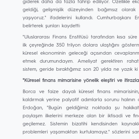
giderek daha da fazla tahrip ediliyor. Özellikle e
geldiği, gelişmişlik düzeyinden bağımsız olarak 
yaşıyoruz." ifadelerini kullandı. Cumhurbaşkanı 
belirterek şunları kaydetti:
"Uluslararası Finans Enstitüsü tarafından kısa sür
ilk çeyreğinde 350 trilyon dolara ulaştığını göster
küresel ekonominin geleceği açısından cevaplanm
etmek durumundayım. Ameliyat gerektiren rahats
sistem, geride bıraktığımız son 20 yılda ne yazık ki
"Küresel finans mimarisine yönelik eleştiri ve itiraz
Borca ve faize dayalı küresel finans mimarisinin
kaldırmak yerine palyatif adımlarla sorunu halının 
Erdoğan, "Bugün geldiğimiz noktada şu hakikati
paylaşım ilkelerini merkeze alan bir iktisadi ve 
geçilemez. Sistemin bizatihi kendisinden kaynakl
problemleri yaşamaktan kurtulamayız." sözlerini sarf