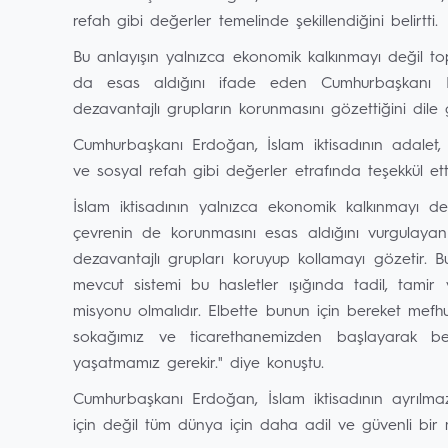
refah gibi değerler temelinde şekillendiğini belirtti.
Bu anlayışın yalnızca ekonomik kalkınmayı değil to
da esas aldığını ifade eden Cumhurbaşkanı Er
dezavantajlı grupların korunmasını gözettiğini dile g
Cumhurbaşkanı Erdoğan, İslam iktisadının adalet, ah
ve sosyal refah gibi değerler etrafında teşekkül etti
İslam iktisadının yalnızca ekonomik kalkınmayı d
çevrenin de korunmasını esas aldığını vurgulayan
dezavantajlı grupları koruyup kollamayı gözetir. B
mevcut sistemi bu hasletler ışığında tadil, tamir
misyonu olmalıdır. Elbette bunun için bereket mef
sokağımız ve ticarethanemizden başlayarak ber
yaşatmamız gerekir." diye konuştu.
Cumhurbaşkanı Erdoğan, İslam iktisadının ayrılma
için değil tüm dünya için daha adil ve güvenli bir