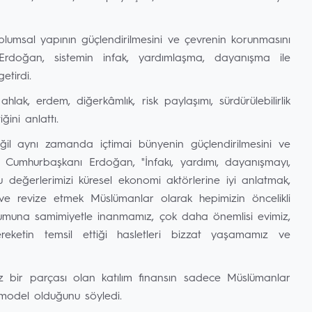
plumsal yapının güçlendirilmesini ve çevrenin korunmasını
doğan, sistemin infak, yardımlaşma, dayanışma ile
etirdi.
lak, erdem, diğerkâmlık, risk paylaşımı, sürdürülebilirlik
ğini anlattı.
eğil aynı zamanda içtimai bünyenin güçlendirilmesini ve
 Cumhurbaşkanı Erdoğan, "İnfakı, yardımı, dayanışmayı,
u değerlerimizi küresel ekonomi aktörlerine iyi anlatmak,
 ve revize etmek Müslümanlar olarak hepimizin öncelikli
humuna samimiyetle inanmamız, çok daha önemlisi evimiz,
eketin temsil ettiği hasletleri bizzat yaşamamız ve
z bir parçası olan katılım finansın sadece Müslümanlar
 model olduğunu söyledi.