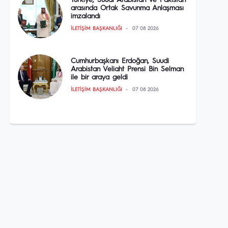
Türkiye, Suudi Arabistan ve Pakistan
arasında Ortak Savunma Anlaşması
imzalandı
İLETIŞIM BAŞKANLIĞI
07 08 2026
Cumhurbaşkanı Erdoğan, Suudi
Arabistan Veliaht Prensi Bin Selman
ile bir araya geldi
İLETIŞIM BAŞKANLIĞI
07 08 2026