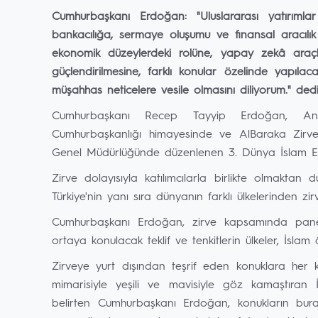
Cumhurbaşkanı Erdoğan: "Uluslararası yatırımla
bankacılığa, sermaye oluşumu ve finansal aracıl
ekonomik düzeylerdeki rolüne, yapay zekâ araçla
güçlendirilmesine, farklı konular özelinde yapılacak
müşahhas neticelere vesile olmasını diliyorum." dedi
Cumhurbaşkanı Recep Tayyip Erdoğan, Anad
Cumhurbaşkanlığı himayesinde ve AlBaraka Zirv
Genel Müdürlüğünde düzenlenen 3. Dünya İslam Ek
Zirve dolayısıyla katılımcılarla birlikte olmakta
Türkiye'nin yanı sıra dünyanın farklı ülkelerinden zir
Cumhurbaşkanı Erdoğan, zirve kapsamında panel, 
ortaya konulacak teklif ve tenkitlerin ülkeler, İslam 
Zirveye yurt dışından teşrif eden konuklara her köş
mimarisiyle yeşili ve mavisiyle göz kamaştıran İst
belirten Cumhurbaşkanı Erdoğan, konukların bura