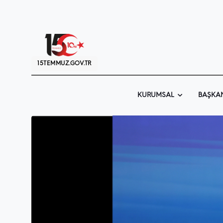
15TEMMUZ.GOV.TR
KURUMSAL
BAŞKA