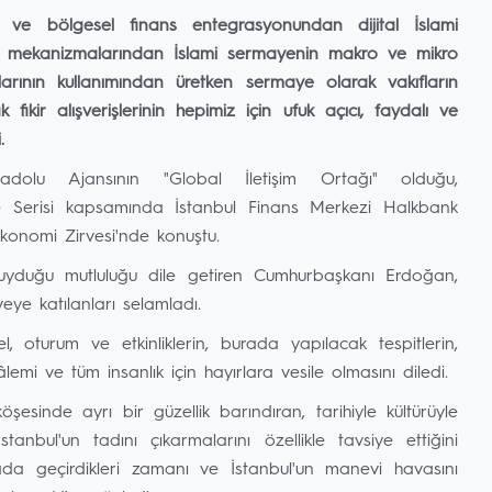
r ve bölgesel finans entegrasyonundan dijital İslami
ık mekanizmalarından İslami sermayenin makro ve mikro
rının kullanımından üretken sermaye olarak vakıfların
 fikir alışverişlerinin hepimiz için ufuk açıcı, faydalı ve
.
olu Ajansının "Global İletişim Ortağı" olduğu,
e Serisi kapsamında İstanbul Finans Merkezi Halkbank
onomi Zirvesi'nde konuştu.
n duyduğu mutluluğu dile getiren Cumhurbaşkanı Erdoğan,
veye katılanları selamladı.
oturum ve etkinliklerin, burada yapılacak tespitlerin,
âlemi ve tüm insanlık için hayırlara vesile olmasını diledi.
esinde ayrı bir güzellik barındıran, tarihiyle kültürüyle
anbul'un tadını çıkarmalarını özellikle tavsiye ettiğini
da geçirdikleri zamanı ve İstanbul'un manevi havasını