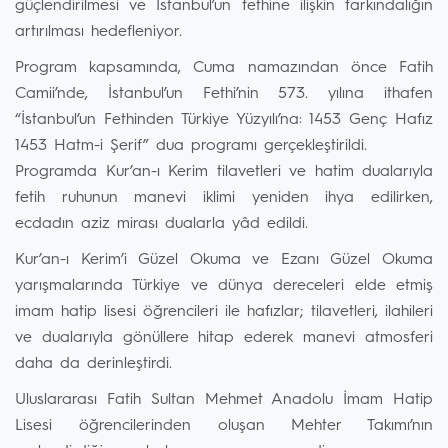
güçlendirilmesi ve İstanbul’un fethine ilişkin farkındalığın
artırılması hedefleniyor.
Program kapsamında, Cuma namazından önce Fatih
Camii’nde, İstanbul’un Fethi’nin 573. yılına ithafen
“İstanbul’un Fethinden Türkiye Yüzyılı’na: 1453 Genç Hafız
1453 Hatm-i Şerif” dua programı gerçekleştirildi.
Programda Kur’an-ı Kerim tilavetleri ve hatim dualarıyla
fetih ruhunun manevi iklimi yeniden ihya edilirken,
ecdadın aziz mirası dualarla yâd edildi.
Kur’an-ı Kerim’i Güzel Okuma ve Ezanı Güzel Okuma
yarışmalarında Türkiye ve dünya dereceleri elde etmiş
imam hatip lisesi öğrencileri ile hafızlar; tilavetleri, ilahileri
ve dualarıyla gönüllere hitap ederek manevi atmosferi
daha da derinleştirdi.
Uluslararası Fatih Sultan Mehmet Anadolu İmam Hatip
Lisesi öğrencilerinden oluşan Mehter Takımı’nın