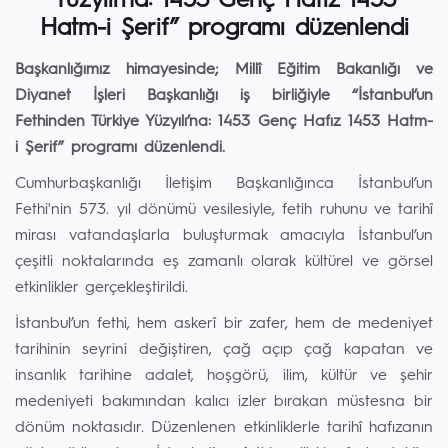
Yüzyılı’na: 1453 Genç Hafız 1453
Hatm-i Şerif” programı düzenlendi
Başkanlığımız himayesinde; Millî Eğitim Bakanlığı ve
Diyanet İşleri Başkanlığı iş birliğiyle “İstanbul’un
Fethinden Türkiye Yüzyılı’na: 1453 Genç Hafız 1453 Hatm-
i Şerif” programı düzenlendi.
Cumhurbaşkanlığı İletişim Başkanlığınca İstanbul’un
Fethi'nin 573. yıl dönümü vesilesiyle, fetih ruhunu ve tarihî
mirası vatandaşlarla buluşturmak amacıyla İstanbul’un
çeşitli noktalarında eş zamanlı olarak kültürel ve görsel
etkinlikler gerçekleştirildi.
İstanbul’un fethi, hem askerî bir zafer, hem de medeniyet
tarihinin seyrini değiştiren, çağ açıp çağ kapatan ve
insanlık tarihine adalet, hoşgörü, ilim, kültür ve şehir
medeniyeti bakımından kalıcı izler bırakan müstesna bir
dönüm noktasıdır. Düzenlenen etkinliklerle tarihî hafızanın