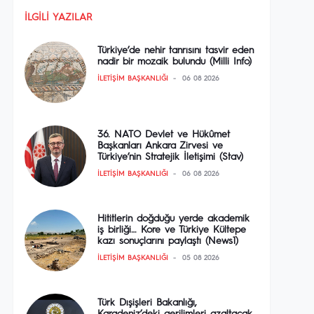
İLGILI YAZILAR
Türkiye’de nehir tanrısını tasvir eden
nadir bir mozaik bulundu (Milli Info)
İLETIŞIM BAŞKANLIĞI
06 08 2026
36. NATO Devlet ve Hükûmet
Başkanları Ankara Zirvesi ve
Türkiye’nin Stratejik İletişimi (Stav)
İLETIŞIM BAŞKANLIĞI
06 08 2026
Hititlerin doğduğu yerde akademik
iş birliği… Kore ve Türkiye Kültepe
kazı sonuçlarını paylaştı (News1)
İLETIŞIM BAŞKANLIĞI
05 08 2026
Türk Dışişleri Bakanlığı,