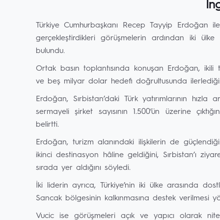
İng
Türkiye Cumhurbaşkanı Recep Tayyip Erdoğan ile
gerçekleştirdikleri görüşmelerin ardından iki ülk
bulundu.
Ortak basın toplantısında konuşan Erdoğan, ikili t
ve beş milyar dolar hedefi doğrultusunda ilerlediğin
Erdoğan, Sırbistan’daki Türk yatırımlarının hızla a
sermayeli şirket sayısının 1.500’ün üzerine çıktığ
belirtti.
Erdoğan, turizm alanındaki ilişkilerin de güçlendiği
ikinci destinasyon hâline geldiğini, Sırbistan’ı ziy
sırada yer aldığını söyledi.
İki liderin ayrıca, Türkiye’nin iki ülke arasında do
Sancak bölgesinin kalkınmasına destek verilmesi yön
Vucic ise görüşmeleri açık ve yapıcı olarak nite