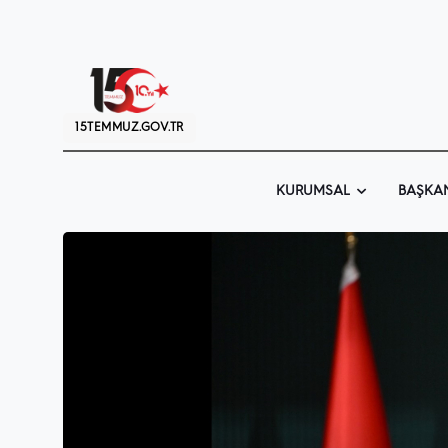
15TEMMUZ.GOV.TR
KURUMSAL
BAŞKA