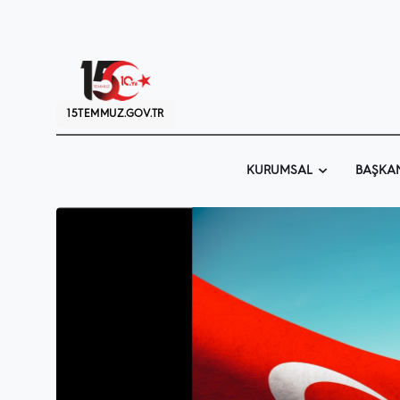
15TEMMUZ.GOV.TR
KURUMSAL
BAŞKA