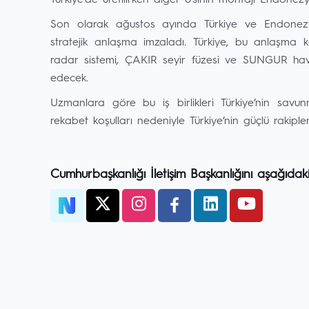
Türkiye’de üretilirken diğer 6’sının montajı Endonez
Son olarak ağustos ayında Türkiye ve Endonezya
stratejik anlaşma imzaladı. Türkiye, bu anlaşma
radar sistemi, ÇAKIR seyir füzesi ve SUNGUR hava
edecek.
Uzmanlara göre bu iş birlikleri Türkiye’nin savu
rekabet koşulları nedeniyle Türkiye’nin güçlü rakipl
Cumhurbaşkanlığı İletişim Başkanlığını aşağıdak