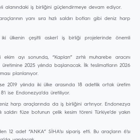
 alanındaki iş birliğini güçlendirmeye devam ediyor.
raçlarının yanı sıra hızlı saldırı botları gibi deniz harp
ülkenin çeşitli askerî iş birliği projelerinde önemli
ti ekim ayı sonunda, “Kaplan” zırhlı muharebe aracını
p üretimine 2025 yılında başlanacak. İlk teslimatların 2026
ması planlanıyor.
e 2019 yılında iki ülke arasında 18 adetlik ortak üretim
 8’i ise Endonezya’da üretiliyor.
niz harp araçlarında da iş birliğini artırıyor. Endonezya
saldırı füze botunun çelik kesim töreni Türkiye’de yakın
n 12 adet “ANKA” SİHA’sı sipariş etti. Bu araçların 6’sı