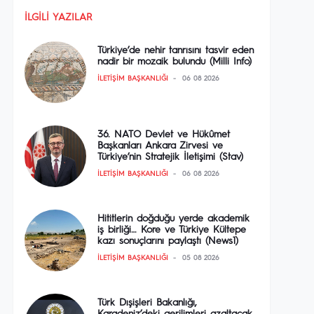
İLGILI YAZILAR
Türkiye’de nehir tanrısını tasvir eden
nadir bir mozaik bulundu (Milli Info)
İLETIŞIM BAŞKANLIĞI
06 08 2026
36. NATO Devlet ve Hükûmet
Başkanları Ankara Zirvesi ve
Türkiye’nin Stratejik İletişimi (Stav)
İLETIŞIM BAŞKANLIĞI
06 08 2026
Hititlerin doğduğu yerde akademik
iş birliği… Kore ve Türkiye Kültepe
kazı sonuçlarını paylaştı (News1)
İLETIŞIM BAŞKANLIĞI
05 08 2026
Türk Dışişleri Bakanlığı,