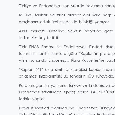
Türkiye ve Endonezya, son yıllarda savunma sanayii
İki ülke, tanklar ve zırhlı araçlar gibi kara harp a
araçlarının ortak üretiminde de iş birliği yapıyor.
ABD merkezli Defense News’in haberine göre iki 
ilerlemeler kaydedildi.
Türk FNSS firması ile Endonezyalı Pindad şirke
tasarımını tanıttı. Planlara göre “Kaplan”ın prototi
yılının sonunda Endonezya Kara Kuvvetleri’ne yapıl
“Kaplan MT” orta sınıf tank projesi kapsamında is
anlaşması imzalanmıştı. Bu tankların 10’u Türkiye’de,
Kara araçlarının yanı sıra Türkiye ve Endonezya de
Donanması tarafından sipariş edilen FACM-70 hızlı 
tarihte yapıldı.
Hava Kuvvetleri alanında ise Endonezya, Türkiye’de