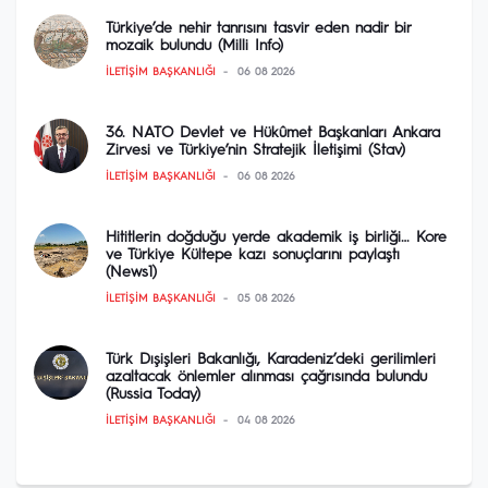
Türkiye’de nehir tanrısını tasvir eden nadir bir
mozaik bulundu (Milli Info)
İLETIŞIM BAŞKANLIĞI
06 08 2026
36. NATO Devlet ve Hükûmet Başkanları Ankara
Zirvesi ve Türkiye’nin Stratejik İletişimi (Stav)
İLETIŞIM BAŞKANLIĞI
06 08 2026
Hititlerin doğduğu yerde akademik iş birliği… Kore
ve Türkiye Kültepe kazı sonuçlarını paylaştı
(News1)
İLETIŞIM BAŞKANLIĞI
05 08 2026
Türk Dışişleri Bakanlığı, Karadeniz’deki gerilimleri
azaltacak önlemler alınması çağrısında bulundu
(Russia Today)
İLETIŞIM BAŞKANLIĞI
04 08 2026