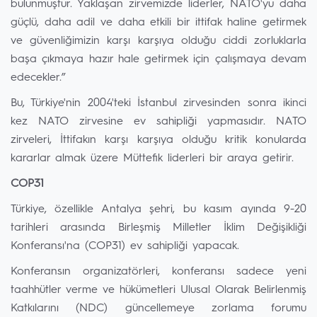
bulunmuştur. Yaklaşan zirvemizde liderler, NATO'yu daha
güçlü, daha adil ve daha etkili bir ittifak haline getirmek
ve güvenliğimizin karşı karşıya olduğu ciddi zorluklarla
başa çıkmaya hazır hale getirmek için çalışmaya devam
edecekler.”
Bu, Türkiye'nin 2004'teki İstanbul zirvesinden sonra ikinci
kez NATO zirvesine ev sahipliği yapmasıdır. NATO
zirveleri, İttifakın karşı karşıya olduğu kritik konularda
kararlar almak üzere Müttefik liderleri bir araya getirir.
COP31
Türkiye, özellikle Antalya şehri, bu kasım ayında 9-20
tarihleri arasında Birleşmiş Milletler İklim Değişikliği
Konferansı'na (COP31) ev sahipliği yapacak.
Konferansın organizatörleri, konferansı sadece yeni
taahhütler verme ve hükümetleri Ulusal Olarak Belirlenmiş
Katkılarını (NDC) güncellemeye zorlama forumu