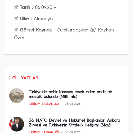
Tarih
: 05.09.2019
Ülke
: Almanya
Görsel Kaynak
: Cumhurbaşkanlığı/ Kayhan
Özer
İLGILI YAZILAR
Türkiye’de nehir tanrısını tasvir eden nadir bir
mozaik bulundu (Milli Info)
İLETIŞIM BAŞKANLIĞI
06 08 2026
36. NATO Devlet ve Hükûmet Başkanları Ankara
Zirvesi ve Türkiye’nin Stratejik İletişimi (Stav)
İLETIŞIM BAŞKANLIĞI
06 08 2026