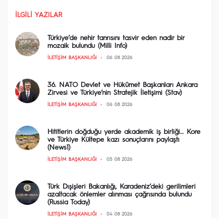
İLGILI YAZILAR
Türkiye’de nehir tanrısını tasvir eden nadir bir
mozaik bulundu (Milli Info)
İLETIŞIM BAŞKANLIĞI
06 08 2026
36. NATO Devlet ve Hükûmet Başkanları Ankara
Zirvesi ve Türkiye’nin Stratejik İletişimi (Stav)
İLETIŞIM BAŞKANLIĞI
06 08 2026
Hititlerin doğduğu yerde akademik iş birliği… Kore
ve Türkiye Kültepe kazı sonuçlarını paylaştı
(News1)
İLETIŞIM BAŞKANLIĞI
05 08 2026
Türk Dışişleri Bakanlığı, Karadeniz’deki gerilimleri
azaltacak önlemler alınması çağrısında bulundu
(Russia Today)
İLETIŞIM BAŞKANLIĞI
04 08 2026