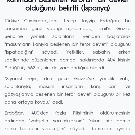
kanından beslenen terörist” bir devlet
olduğunu belirtti (İspanya)
Türkiye Cumhurbaşkanı Recep Tayyip Erdoğan, bu
çarşamba günü yaptığı açıklamada, İsrail'in Gazze
Şeridi'ne yönelik saldırılarını yeniden başlatarak
"masumların kanıyla beslenen bir terör devleti" olduğunu
"ispatladığını" söyledi. Yetkililer, sabahın erken
saatlerinde düzenlenen bombalı saldırılarda 404 kişinin
öldüğünü, 562 kişinin de yaralandığını bildirdi.
"Siyonist rejim, dün gece Gazze'ye yönelik vahşi
saldırılarıyla, masum insanların kanı, canı ve
gözyaşlarıyla beslenen bir terör devleti olduğunu bir kez
daha ortaya koydu." dedi.
Erdoğan, 400'den fazla Filistinlinin öldürülmesinin
ardından "vahşetin sorumlularının" "akan her damla
kanın hesabını vereceğini" söyledi. Ramazan ayında