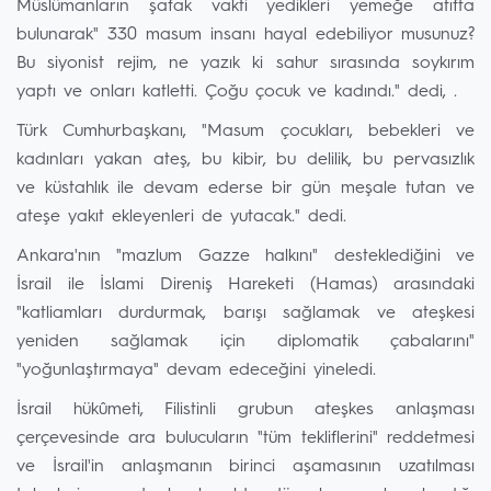
Müslümanların şafak vakti yedikleri yemeğe atıfta
bulunarak" 330 masum insanı hayal edebiliyor musunuz?
Bu siyonist rejim, ne yazık ki sahur sırasında soykırım
yaptı ve onları katletti. Çoğu çocuk ve kadındı." dedi, .
Türk Cumhurbaşkanı, "Masum çocukları, bebekleri ve
kadınları yakan ateş, bu kibir, bu delilik, bu pervasızlık
ve küstahlık ile devam ederse bir gün meşale tutan ve
ateşe yakıt ekleyenleri de yutacak." dedi.
Ankara'nın "mazlum Gazze halkını" desteklediğini ve
İsrail ile İslami Direniş Hareketi (Hamas) arasındaki
"katliamları durdurmak, barışı sağlamak ve ateşkesi
yeniden sağlamak için diplomatik çabalarını"
"yoğunlaştırmaya" devam edeceğini yineledi.
İsrail hükûmeti, Filistinli grubun ateşkes anlaşması
çerçevesinde ara bulucuların "tüm tekliflerini" reddetmesi
ve İsrail'in anlaşmanın birinci aşamasının uzatılması