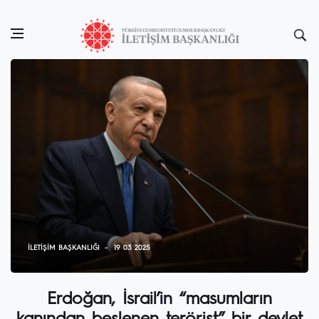
İLETIŞIM BAŞKANLIĞI
19 03 2025
Erdoğan, İsrail’in “masumların