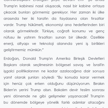
Cumhurbaşkanı Erdoğan şöyle devam etti: "Şu anda
Trump'ın kabinesi nasıl oluşacak, nasıl bir kabine ortaya
çıkacak bunları görmemiz gerekiyor. Her zaman iki ülke
arasında her iki tarafın da faydasına olan fırsatlar
vardır. Trump hükûmeti, ekonomiyi ana hedeflerinden biri
olarak görmektedir. Türkiye, coğrafi konumu ve genç
nüfusu ile yatırım fırsatları sunan bir ülkedir. Özellikle
enerji, altyapı ve teknoloji alanında yeni iş birlikleri
geliştirmemiz mümkün.”
Erdoğan, Donald Trump'ın Amerika Birleşik Devletleri
Başkanı olarak seçilmesinin bölgesel savaş ve İsrail'in
işgalci politikalarının ne kadar azalacağına dair soruya
yanıt olarak şunları söyledi: "Bu konuda karar vermek
için henüz çok erken olduğunu düşünüyorum. Bırakın
Biden'ın yerini Trump alsın. Bakalım devir teslim sonrası
yeni dönemde ne gibi gelişmeler yaşanacak? Trump'ın
bu dönemde bölgeye yönelik farklı adımlar atacağını