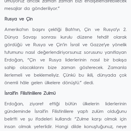
umuyoruz ancak zaman zaman bizi endişelendirebilecek
mesajlar da gönderiliyor.”
Rusya ve Çin
Amerika’nın başını çektiği Batı’nın, Çin ve Rusya’yı 2.
Dünya Savaşı sonrası kurulu düzene tehdit olarak
gördüğü ve Rusya ve Çin’in İsrail ve Gazze’ye yönelik
tutumunu nasıl değerlendiriyorsunuz sorusunu yanıtlayan
Erdoğan, “Çin ve Rusya liderlerinin nasıl bir bakışa
sahip olacaklarını bize zaman gösterecek. Zamanla
ilerlemeli ve beklemeliyiz. Çünkü bu ikili, dünyada çok
önemli hâle gelen ülkelere dönüştü.” dedi.
İsrail’in Filistinlilere Zulmü
Erdoğan, ziyaret ettiği bütün ülkelerin liderlerinin
gündeminde İsrail’in Filistinlilere yaptı zulüm olduğunu
belirtti ve şu ifadeleri kullandı: “Zulme karşı olmak için
insan olmak yeterlidir. Hangi dilde konuştuğunuz, neye