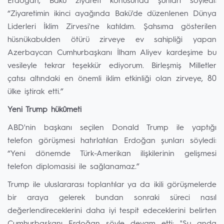
Erdoğan, Bakü ziyareti konusunda şunları söyledi:
“Ziyaretimin ikinci ayağında Bakü'de düzenlenen Dünya
Liderleri İklim Zirvesi'ne katıldım. Şahsıma gösterilen
hüsnükabulden ötürü zirveye ev sahipliği yapan
Azerbaycan Cumhurbaşkanı İlham Aliyev kardeşime bu
vesileyle tekrar teşekkür ediyorum. Birleşmiş Milletler
çatısı altındaki en önemli iklim etkinliği olan zirveye, 80
ülke iştirak etti.”
Yeni Trump hükûmeti
ABD'nin başkanı seçilen Donald Trump ile yaptığı
telefon görüşmesi hatırlatılan Erdoğan şunları söyledi:
“Yeni dönemde Türk-Amerikan ilişkilerinin gelişmesi
telefon diplomasisi ile sağlanamaz.”
Trump ile uluslararası toplantılar ya da ikili görüşmelerde
bir araya gelerek bundan sonraki süreci nasıl
değerlendireceklerini daha iyi tespit edeceklerini belirten