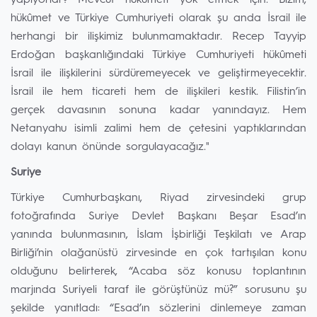
yapıyorlar? Mevcut hükûmeti yok etmek için. Bizim,
hükûmet ve Türkiye Cumhuriyeti olarak şu anda İsrail ile
herhangi bir ilişkimiz bulunmamaktadır. Recep Tayyip
Erdoğan başkanlığındaki Türkiye Cumhuriyeti hükûmeti
İsrail ile ilişkilerini sürdüremeyecek ve geliştirmeyecektir.
İsrail ile hem ticareti hem de ilişkileri kestik. Filistin’in
gerçek davasının sonuna kadar yanındayız. Hem
Netanyahu isimli zalimi hem de çetesini yaptıklarından
dolayı kanun önünde sorgulayacağız."
Suriye
Türkiye Cumhurbaşkanı, Riyad zirvesindeki grup
fotoğrafında Suriye Devlet Başkanı Beşar Esad’ın
yanında bulunmasının, İslam İşbirliği Teşkilatı ve Arap
Birliği’nin olağanüstü zirvesinde en çok tartışılan konu
olduğunu belirterek, “Acaba söz konusu toplantının
marjında Suriyeli taraf ile görüştünüz mü?” sorusunu şu
şekilde yanıtladı: “Esad’ın sözlerini dinlemeye zaman