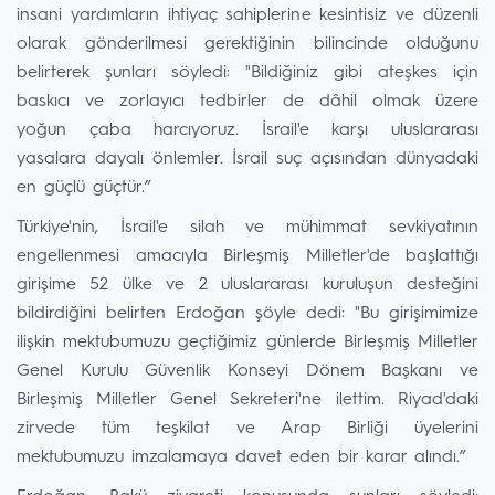
insani yardımların ihtiyaç sahiplerine kesintisiz ve düzenli
olarak gönderilmesi gerektiğinin bilincinde olduğunu
belirterek şunları söyledi: "Bildiğiniz gibi ateşkes için
baskıcı ve zorlayıcı tedbirler de dâhil olmak üzere
yoğun çaba harcıyoruz. İsrail'e karşı uluslararası
yasalara dayalı önlemler. İsrail suç açısından dünyadaki
en güçlü güçtür.”
Türkiye'nin, İsrail'e silah ve mühimmat sevkiyatının
engellenmesi amacıyla Birleşmiş Milletler'de başlattığı
girişime 52 ülke ve 2 uluslararası kuruluşun desteğini
bildirdiğini belirten Erdoğan şöyle dedi: "Bu girişimimize
ilişkin mektubumuzu geçtiğimiz günlerde Birleşmiş Milletler
Genel Kurulu Güvenlik Konseyi Dönem Başkanı ve
Birleşmiş Milletler Genel Sekreteri'ne ilettim. Riyad'daki
zirvede tüm teşkilat ve Arap Birliği üyelerini
mektubumuzu imzalamaya davet eden bir karar alındı.”