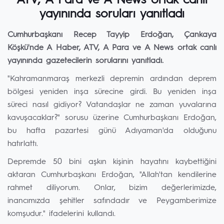
ATV, A Para ve A News ortak canlı
yayınında soruları yanıtladı
Cumhurbaşkanı Recep Tayyip Erdoğan, Çankaya
Köşkü'nde A Haber, ATV, A Para ve A News ortak canlı
yayınında gazetecilerin sorularını yanıtladı.
"Kahramanmaraş merkezli depremin ardından deprem
bölgesi yeniden inşa sürecine girdi. Bu yeniden inşa
süreci nasıl gidiyor? Vatandaşlar ne zaman yuvalarına
kavuşacaklar?" sorusu üzerine Cumhurbaşkanı Erdoğan,
bu hafta pazartesi günü Adıyaman'da olduğunu
hatırlattı.
Depremde 50 bini aşkın kişinin hayatını kaybettiğini
aktaran Cumhurbaşkanı Erdoğan, "Allah'tan kendilerine
rahmet diliyorum. Onlar, bizim değerlerimizde,
inancımızda şehitler safındadır ve Peygamberimize
komşudur." ifadelerini kullandı.