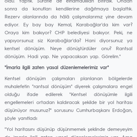
oldu. Yaptık. Süratle de elhamdülillah bitirdik. Ondan
sonra da konutları kendilerine dağıtmaya başlattık.
Rezerv alanlarında da hâlâ çalışmalarımız yine devam
ediyor. Ey bay bay Kemal, Karabağlar'da kim var?
Oraya kim bakıyor? CHP belediyesi bakıyor. Peki, ne
yapıyorsunuz siz Karabağlar'da? Hani diyorsunuz ya
kentsel dönüşüm. Neye dönüştürdüler onu? Rantsal
dönüşüm. Hadi yap. Ne yapacaksan yap. Görelim."
"İmarla ilgili zaten yasal düzenlemelerimiz var"
Kentsel dönüşüm çalışmaları planlanan bölgelerde
muhalefetin "rantsal dönüşüm" diyerek çalışmalara engel
olduğu ifade edilerek "Kentsel dönüşümle ilgili
engellemeleri ortadan kaldıracak şekilde bir yol haritası
düşünüyor musunuz?" sorusunu Cumhurbaşkanı Erdoğan,
şöyle yanıtladı:
"Yol haritasını düşünüp düşünmemek şeklinde demeyeyim