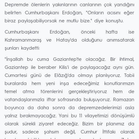
Depremde ölenlerin yakınlarının canlarının çok yandığını
belirten Cumhurbaşkanı Erdoğan, "Onların acısını eğer
biraz paylaşabiliyorsak ne mutlu bize." diye konuştu.
Cumhurbaşkanı Erdoğan, önceki hafta ise
Kahramanmaraş ve Hatay'da olduğunu anımsatarak
şunları kaydetti:
"İnşallah bu cuma Gaziantep'te olacağız. Bir ihtimal,
Gaziantep ile beraber Kilis'i de paylaşacağız aynı gün.
Cumartesi günü de Elâzığ'da olmayı planlıyoruz. Tabii
buralarda hem yeni inşa edeceğimiz konutlarımızın
temel atma törenlerini gerçekleştiriyoruz hem de
vatandaşlarımızla iftar sofrasında buluşuyoruz. Ramazan
boyunca da daha sonra da depremzedelerimizi asla
yalnız bırakmayacağız. Yani bu 11 vilayetimizi dönüşümlü
olarak sürekli ziyaret edeceğiz. Bizim bir planımız da
şudur, sadece şahsım değil, Cumhur İttifakı olarak