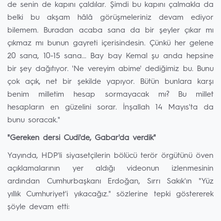
de senin de kapını çaldılar. Şimdi bu kapını çalmakla da
belki bu akşam hâlâ görüşmeleriniz devam ediyor
bilemem. Buradan acaba sana da bir şeyler çıkar mı
çıkmaz mı bunun gayreti içerisindesin. Çünkü her gelene
20 sana, 10-15 sana... Bay bay Kemal şu anda hepsine
bir şey dağıtıyor. 'Ne vereyim abime' dediğimiz bu. Bunu
çok açık, net bir şekilde yapıyor. Bütün bunlara karşı
benim milletim hesap sormayacak mı? Bu millet
hesapların en güzelini sorar. İnşallah 14 Mayıs'ta da
bunu soracak."
"Gereken dersi Cudi'de, Gabar'da verdik"
Yayında, HDP'li siyasetçilerin bölücü terör örgütünü öven
açıklamalarının yer aldığı videonun izlenmesinin
ardından Cumhurbaşkanı Erdoğan, Sırrı Sakık'ın "Yüz
yıllık Cumhuriyet'i yıkacağız." sözlerine tepki göstererek
şöyle devam etti: