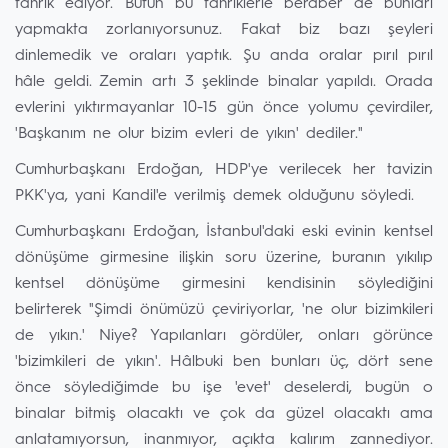
tahrik ediyor. Bütün bu tahriklerle beraber de bunları
yapmakta zorlanıyorsunuz. Fakat biz bazı şeyleri
dinlemedik ve oraları yaptık. Şu anda oralar pırıl pırıl
hâle geldi. Zemin artı 3 şeklinde binalar yapıldı. Orada
evlerini yıktırmayanlar 10-15 gün önce yolumu çevirdiler,
'Başkanım ne olur bizim evleri de yıkın' dediler."
Cumhurbaşkanı Erdoğan, HDP'ye verilecek her tavizin
PKK'ya, yani Kandil'e verilmiş demek olduğunu söyledi.
Cumhurbaşkanı Erdoğan, İstanbul'daki eski evinin kentsel
dönüşüme girmesine ilişkin soru üzerine, buranın yıkılıp
kentsel dönüşüme girmesini kendisinin söylediğini
belirterek "Şimdi önümüzü çeviriyorlar, 'ne olur bizimkileri
de yıkın.' Niye? Yapılanları gördüler, onları görünce
'bizimkileri de yıkın'. Hâlbuki ben bunları üç, dört sene
önce söylediğimde bu işe 'evet' deselerdi, bugün o
binalar bitmiş olacaktı ve çok da güzel olacaktı ama
anlatamıyorsun, inanmıyor, açıkta kalırım zannediyor.