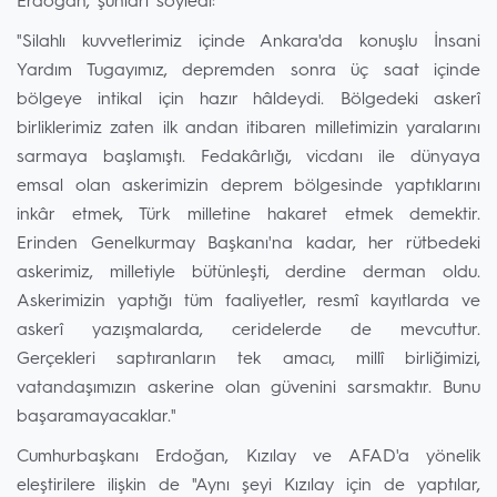
Erdoğan, şunları söyledi:
"Silahlı kuvvetlerimiz içinde Ankara'da konuşlu İnsani
Yardım Tugayımız, depremden sonra üç saat içinde
bölgeye intikal için hazır hâldeydi. Bölgedeki askerî
birliklerimiz zaten ilk andan itibaren milletimizin yaralarını
sarmaya başlamıştı. Fedakârlığı, vicdanı ile dünyaya
emsal olan askerimizin deprem bölgesinde yaptıklarını
inkâr etmek, Türk milletine hakaret etmek demektir.
Erinden Genelkurmay Başkanı'na kadar, her rütbedeki
askerimiz, milletiyle bütünleşti, derdine derman oldu.
Askerimizin yaptığı tüm faaliyetler, resmî kayıtlarda ve
askerî yazışmalarda, ceridelerde de mevcuttur.
Gerçekleri saptıranların tek amacı, millî birliğimizi,
vatandaşımızın askerine olan güvenini sarsmaktır. Bunu
başaramayacaklar."
Cumhurbaşkanı Erdoğan, Kızılay ve AFAD'a yönelik
eleştirilere ilişkin de "Aynı şeyi Kızılay için de yaptılar,