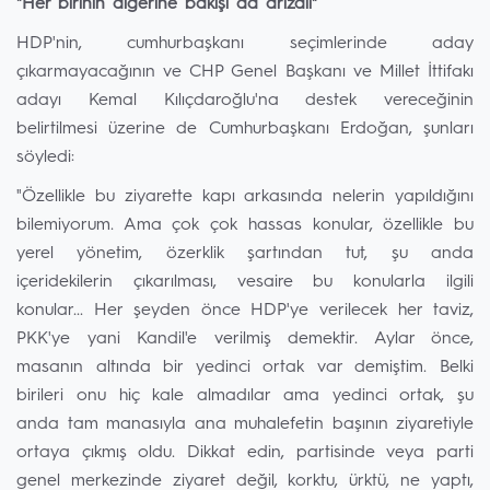
"Her birinin diğerine bakışı da arızalı"
HDP'nin, cumhurbaşkanı seçimlerinde aday
çıkarmayacağının ve CHP Genel Başkanı ve Millet İttifakı
adayı Kemal Kılıçdaroğlu'na destek vereceğinin
belirtilmesi üzerine de Cumhurbaşkanı Erdoğan, şunları
söyledi:
"Özellikle bu ziyarette kapı arkasında nelerin yapıldığını
bilemiyorum. Ama çok çok hassas konular, özellikle bu
yerel yönetim, özerklik şartından tut, şu anda
içeridekilerin çıkarılması, vesaire bu konularla ilgili
konular... Her şeyden önce HDP'ye verilecek her taviz,
PKK'ye yani Kandil'e verilmiş demektir. Aylar önce,
masanın altında bir yedinci ortak var demiştim. Belki
birileri onu hiç kale almadılar ama yedinci ortak, şu
anda tam manasıyla ana muhalefetin başının ziyaretiyle
ortaya çıkmış oldu. Dikkat edin, partisinde veya parti
genel merkezinde ziyaret değil, korktu, ürktü, ne yaptı,