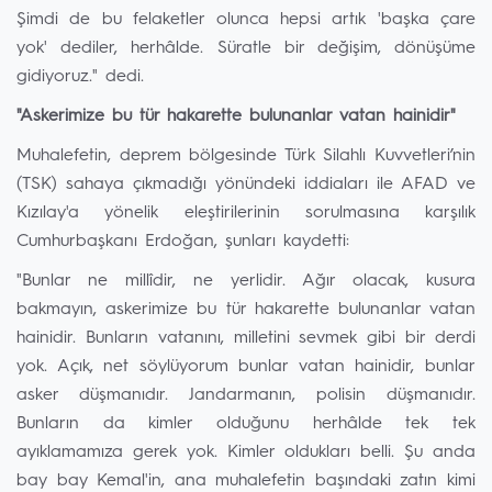
Şimdi de bu felaketler olunca hepsi artık 'başka çare
yok' dediler, herhâlde. Süratle bir değişim, dönüşüme
gidiyoruz." dedi.
"Askerimize bu tür hakarette bulunanlar vatan hainidir"
Muhalefetin, deprem bölgesinde Türk Silahlı Kuvvetleri’nin
(TSK) sahaya çıkmadığı yönündeki iddiaları ile AFAD ve
Kızılay'a yönelik eleştirilerinin sorulmasına karşılık
Cumhurbaşkanı Erdoğan, şunları kaydetti:
"Bunlar ne millîdir, ne yerlidir. Ağır olacak, kusura
bakmayın, askerimize bu tür hakarette bulunanlar vatan
hainidir. Bunların vatanını, milletini sevmek gibi bir derdi
yok. Açık, net söylüyorum bunlar vatan hainidir, bunlar
asker düşmanıdır. Jandarmanın, polisin düşmanıdır.
Bunların da kimler olduğunu herhâlde tek tek
ayıklamamıza gerek yok. Kimler oldukları belli. Şu anda
bay bay Kemal'in, ana muhalefetin başındaki zatın kimi