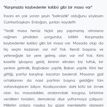
"Karşımızda kaybedenler kulübü gibi bir masa var"
İnsanı en çok yoran şeyin "belirsizlik" olduğunu söyleyen
Cumhurbaşkanı Erdoğan, şunları kaydetti:
"Yedili masa henüz hiçbir şey yapmamış olmasına
rağmen şimdiden yorgundur, bitiktir. Karşımızda
kaybedenler kulübü gibi bir masa var. Masada olup da
hiç seçim kazanan var mı? Yok. Kendi başarısı ve
yeteneğiyle bir yere gelmiş olan var mı? Yok. Kimi
kasetle işbaşına geldi, kiminin elinden biz tuttuk, bir
yerlere getirdik, Başbakan yaptık, Bakan yaptık. Kimi her
gittiği, partiyi karıştırıp kaostan beslendi. Masanın gizli
ortaklarının da nasıl partinin başına geldiğini tüm
vatandaşlarım biliyor. Koalisyondan dahi kötü bir örnek
olan bu masadakiler, aralarındaki kavgayı, birbirine
verdikleri tavizleri, demokrasi diye yutturmaya çalışıyor.
Milletim onlara nasılsa bu güzel memleketin idaresini