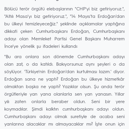
Bölücü terör örgütü elebaşlarının "CHP'yi biz getiriyoruz.",
"Altılı Masa'yı biz getiriyoruz.", "14 Mayıs'ta Erdoğan'dan
bu ülkeyi temizleyeceğiz." şeklinde açıklamalar yaptığına
dikkati çeken Cumhurbaşkanı Erdoğan, Cumhurbaşkanı
adayı olan Memleket Partisi Genel Başkanı Muharrem
İnce'ye yönelik şu ifadeleri kullandı:
"Bu ara onlara son dönemde Cumhurbaşkanı adayı
olan zat, o da katıldı. Bakıyorsunuz aynı şeyleri o da
söylüyor. 'Türkiye'nin Erdoğan'dan kurtulması lazım.' diyor.
Erdoğan sana ne yaptı? Erdoğan bu ülkeye hizmetkâr
olmaktan başka ne yaptı? Yazıklar olsun. Şu anda terör
örgütleriyle yan yana olanlarla sen yan yanasın. Yıllar
yılı zaten onlarla beraber oldun. Seni bir yere
koymadılar. Şimdi kalktın cumhurbaşkanı adayı oldun.
Cumhurbaşkanı adayı olmak suretiyle de acaba seni
yanlarına alacaklar mı almayacaklar mı? İşte onun için