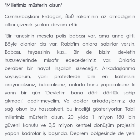
"Milletimiz müsterih olsun"
Cumhurbaşkanı Erdoğan, 850 rakamının az olmadığının
altını çizerek şunları devam etti:
"Bir tanesinin mesela polis babası var, ama anne gitti.
Böyle olanlar da var. Rabb'im onlara sabırlar versin.
Babası, teyzesinin kızı... Bir de bizim devletin
huzurevlerinde misafir edeceklerimiz var. Onlarla
beraber bir hayat inşallah süreceğiz. Arkadaşlarıma
söylüyorum, yani protezlerde bile en kalitelisini
arayacaksınız, bulacaksınız, onlarla bunu yapacaksınız ki
yarın bir gün 'Devletim bana dört dörtlük sahip
çıkmadı.' dedirtmeyelim. Ve doktor arkadaşlarımız da
sağ olsun bu hassasiyeti, bu inceliği gösteriyorlar. Tabii
milletimiz müsterih olsun, 20 yılda 1 milyon 180 bin
güvenli konutu ve 3,3 milyon kentsel dönüşüm projesini
yapan kadrolar iş başında. Deprem bölgesinde de yeni