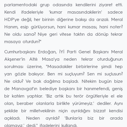
parlamentodaki grup odasında kendilerini ziyaret etti.
Kendi ifadeleriyle 'kumar masasındakilerin' sadece
HDP'ye değil, her birinin diğerine bakışı da arızalı. Meral
Hanım, esip gürlüyorsun, hani kumar masası, hani noter?
Ne oldu sana? Niye geri vitese taktın da dönüp tekrar
masaya oturdun?"
Cumhurbaşkanı Erdoğan, İYİ Parti Genel Başkanı Meral
Akşener'in Altılı Masa'ya neden tekrar oturduğunun
sorulması üzerine, "Masadakiler birbirlerine şimdi hep
yan gözle bakıyor. Ben mi suçluyum? Sen mi suçlusun?
Ne oldu? Ve bak dağılma başladı. Nitekim bugün bize
de Manavgat'ın belediye başkanı bir hanımefendi, geniş
bir katılım yaptılar. 'Biz artık bu terör örgütleriyle el ele
olan, beraber olanlarla birlikte yürümeyiz.' dediler. Aynı
şekilde bir milletvekilinin niçin ayrıldığını bizzat kendisi
açıkladı. Neden ayrıldı? 'Bunlarla biz bir arada
olamayız.' dedi." ifadelerini kullandı.