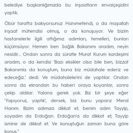
belediye başkanlığımızda bu inşaatların envaiçeşidini
yaptık.
Öbür tarafta bakıyorsunuz Hanımefendi, o da maşallah
inşaat mühendisi olmuş, o da konuşuyor. Ve bizim
hastanelerle ilgili attığımız adımları, temelleri, bunları
küçümsüyor. Hemen ben Sağlık Bakanımı aradım, neyin
nesidir... Ondan sonra da süratle Murat Kurum kardeşimi
aradım, o da kendisi 'Bazı eksikler olsa bile ben, bizzat
Bakanımla da konuştum, buna biz müdahale ederiz ve
edeceğiz.' dedi. Ve müdahalelerini de yaptılar. Ondan
sonra da ekrandan bu haberi oraya koyanlar, sonra
çekip aldılar. Yalana gerek yok. Biz bir şeye eğer
'Yapıyoruz, yaptık', dersek, biz bunu yaparız Meral
Hanım. Bizim adımıza dikkat et, benim adım Tayyip,
soyadım da Erdoğan. Erdoğan'a da dikkat et, Tayyip
ismine de dikkat et. Ve konuştuğun zaman buna göre
konuş."