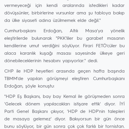
vermeyeceği için kendi aralarında istedikleri kadar
dövüşsünler, birbirlerine vursunlar ama şu tabloya bakıp
da ülke siyaseti adına üzülmemek elde değil."
Cumhurbaşkanı Erdoğan, Altılı Masa'ya yönelik
eleştirilerde bulunarak "PKK'liler bu garabet masanın
kendilerine umut verdiğini söylüyor. Firari FETÖ'cüler bu
alaca karanlık kuşağı masası sayesinde ülkeye geri
dönebileceklerinin hesabını yapıyorlar." dedi.
CHP ile HDP heyetleri arasında geçen hafta başında
TBMM'de yapılan görüşmeyi eleştiren Cumhurbaşkanı
Erdoğan, şöyle konuştu:
"HDP Eş Başkanı, bay bay Kemal ile görüşmeden sonra
'Gelecek dönem yapılacakları istişare ettik' diyor. İYİ
Parti Genel Başkanı çıkıyor, 'HDP de HDP'nin talepleri
de masaya gelemez' diyor. Bakıyorsun bir gün önce
bunu söylüyor, bir gün sonra çok çok farklı bir tornistan.