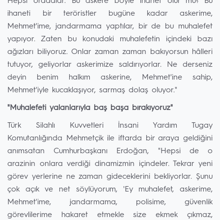
Hepsi oradalar. Bu askere böyle ihanet olur mu? Bu
ihaneti bir teröristler bugüne kadar askerime,
Mehmet'ime, jandarmama yaptılar, bir de bu muhalefet
yapıyor. Zaten bu konudaki muhalefetin içindeki bazı
ağızları biliyoruz. Onlar zaman zaman bakıyorsun hâlleri
tutuyor, geliyorlar askerimize saldırıyorlar. Ne derseniz
deyin benim halkım askerine, Mehmet'ine sahip,
Mehmet'iyle kucaklaşıyor, sarmaş dolaş oluyor."
"Muhalefeti yalanlarıyla baş başa bırakıyoruz"
Türk Silahlı Kuvvetleri İnsani Yardım Tugay
Komutanlığında Mehmetçik ile iftarda bir araya geldiğini
anımsatan Cumhurbaşkanı Erdoğan, "Hepsi de o
arazinin onlara verdiği dinamizmin içindeler. Tekrar yeni
görev yerlerine ne zaman gideceklerini bekliyorlar. Şunu
çok açık ve net söylüyorum, 'Ey muhalefet, askerime,
Mehmet'ime, jandarmama, polisime, güvenlik
görevlilerime hakaret etmekle size ekmek çıkmaz,