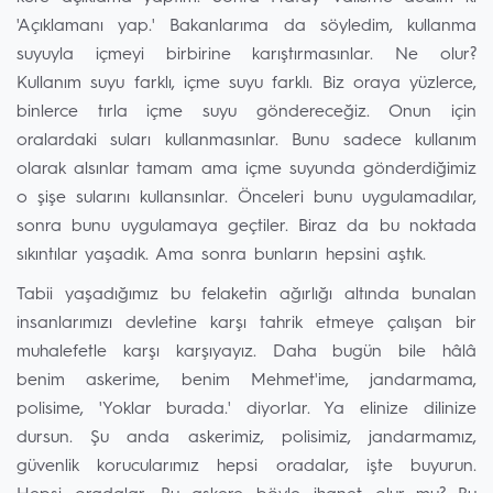
'Açıklamanı yap.' Bakanlarıma da söyledim, kullanma
suyuyla içmeyi birbirine karıştırmasınlar. Ne olur?
Kullanım suyu farklı, içme suyu farklı. Biz oraya yüzlerce,
binlerce tırla içme suyu göndereceğiz. Onun için
oralardaki suları kullanmasınlar. Bunu sadece kullanım
olarak alsınlar tamam ama içme suyunda gönderdiğimiz
o şişe sularını kullansınlar. Önceleri bunu uygulamadılar,
sonra bunu uygulamaya geçtiler. Biraz da bu noktada
sıkıntılar yaşadık. Ama sonra bunların hepsini aştık.
Tabii yaşadığımız bu felaketin ağırlığı altında bunalan
insanlarımızı devletine karşı tahrik etmeye çalışan bir
muhalefetle karşı karşıyayız. Daha bugün bile hâlâ
benim askerime, benim Mehmet'ime, jandarmama,
polisime, 'Yoklar burada.' diyorlar. Ya elinize dilinize
dursun. Şu anda askerimiz, polisimiz, jandarmamız,
güvenlik korucularımız hepsi oradalar, işte buyurun.