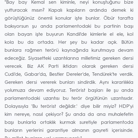
"Bay bay Kemal sen kiminle, neyi konuştuğunu bize
yutturacak mısın? Kapalı kapıların ardında demek ki
görüştüğünüz önemli konular işte bunlar. Öbür tarafta
bakıyorsun şu anda parlamentodaki bu partinin başı
olan bayan işte buyurun Kandil'de kimlerle el ele, kol
kola bu da ortada. Her şey bu kadar açık. Bütün
bunlara rağmen terörü kaynağında kurutmaya devam
edeceğiz. Siyasetteki uzantılarına milletimiz gereken dersi
verecek. Biz AK Parti iktidarı olarak gereken dersi
Cudi'de, Gabar'da, Bestler Dereler'de, Tendürek'te verdik.
Gereken dersi vererek bunları sindirdik. Aynı kararlılıkla
yolumuza devam ediyoruz. Terörist başları ile şu anda
parlamentodaki uzantısı bu terör örgütünün uzantısıdır.
Dolayısıyla 'Bu terörist değildir.' diye bilir miyiz? HDP'yi
kim nereye, nasıl çekiyor? Şu anda da ana muhalefetin
başı bunlarla ortaklık kurmak suretiyle parlamentoda
bunların yerlerini garantiye almanın gayreti içerisinde.