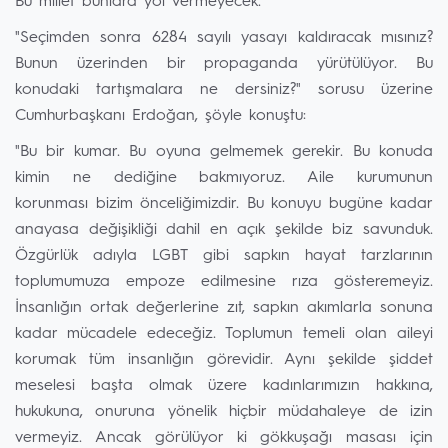
Bu millet bunlara yol vermeyecek."
"Seçimden sonra 6284 sayılı yasayı kaldıracak mısınız?
Bunun üzerinden bir propaganda yürütülüyor. Bu
konudaki tartışmalara ne dersiniz?" sorusu üzerine
Cumhurbaşkanı Erdoğan, şöyle konuştu:
"Bu bir kumar. Bu oyuna gelmemek gerekir. Bu konuda
kimin ne dediğine bakmıyoruz. Aile kurumunun
korunması bizim önceliğimizdir. Bu konuyu bugüne kadar
anayasa değişikliği dahil en açık şekilde biz savunduk.
Özgürlük adıyla LGBT gibi sapkın hayat tarzlarının
toplumumuza empoze edilmesine rıza gösteremeyiz.
İnsanlığın ortak değerlerine zıt, sapkın akımlarla sonuna
kadar mücadele edeceğiz. Toplumun temeli olan aileyi
korumak tüm insanlığın görevidir. Aynı şekilde şiddet
meselesi başta olmak üzere kadınlarımızın hakkına,
hukukuna, onuruna yönelik hiçbir müdahaleye de izin
vermeyiz. Ancak görülüyor ki gökkuşağı masası için