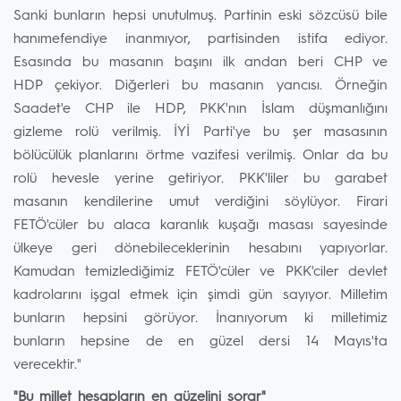
Sanki bunların hepsi unutulmuş. Partinin eski sözcüsü bile
hanımefendiye inanmıyor, partisinden istifa ediyor.
Esasında bu masanın başını ilk andan beri CHP ve
HDP çekiyor. Diğerleri bu masanın yancısı. Örneğin
Saadet'e CHP ile HDP, PKK'nın İslam düşmanlığını
gizleme rolü verilmiş. İYİ Parti'ye bu şer masasının
bölücülük planlarını örtme vazifesi verilmiş. Onlar da bu
rolü hevesle yerine getiriyor. PKK'liler bu garabet
masanın kendilerine umut verdiğini söylüyor. Firari
FETÖ'cüler bu alaca karanlık kuşağı masası sayesinde
ülkeye geri dönebileceklerinin hesabını yapıyorlar.
Kamudan temizlediğimiz FETÖ'cüler ve PKK'ciler devlet
kadrolarını işgal etmek için şimdi gün sayıyor. Milletim
bunların hepsini görüyor. İnanıyorum ki milletimiz
bunların hepsine de en güzel dersi 14 Mayıs'ta
verecektir."
"Bu millet hesapların en güzelini sorar"