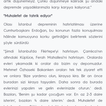
artık düşünemeyiz. Çünkü düşünmeye kalırsak şu andaki
depremde yaşadıklarımızla karşı karşıya kalıyoruz."
"Muhalefet de tahrik ediyor"
Olası İstanbul depreminin hatırlatılması üzerine
Cumhurbaşkanı Erdoğan, bu konunun fazla konuşulması
hâlinde kamuoyuna korku getirdiğini belirterek sözlerini
şöyle sürdürdü:
"Şimdi İstanbul'da Fikirtepe'yi hatırlayın. Çamlıca'nın
altındaki Küplüce, Ferah Mahallesi'ni hatırlayın. Oralarda
evleri yıkamadık ki oralar da bizim oy depomuzdur.
Mehmet Özhaseki Bakanken oraları tek tek ziyaret etti
ve onlara 'Bize yardımcı olun, kiraysa kira. Bir an önce
buradan sizi kiraya taşıyalım. Daha sonra da burada
evlerinizi yapalım ve gelin evlerinizde oturun.' dedi.
Bazıları, 'Benim şu kadar çocuğum var. En az 2-3 daire
isterim', bazıları '4 daire isterim.' dedi. Muhalefet de