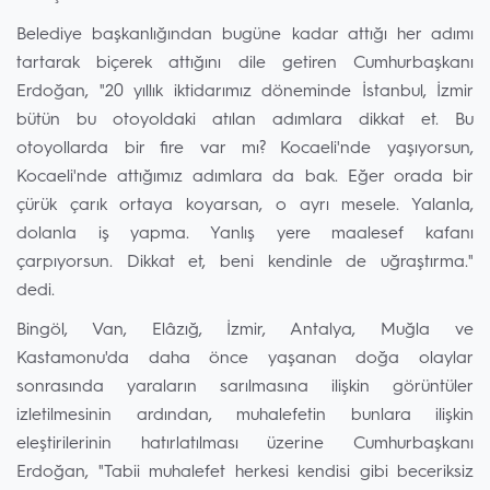
Belediye başkanlığından bugüne kadar attığı her adımı
tartarak biçerek attığını dile getiren Cumhurbaşkanı
Erdoğan, "20 yıllık iktidarımız döneminde İstanbul, İzmir
bütün bu otoyoldaki atılan adımlara dikkat et. Bu
otoyollarda bir fire var mı? Kocaeli'nde yaşıyorsun,
Kocaeli'nde attığımız adımlara da bak. Eğer orada bir
çürük çarık ortaya koyarsan, o ayrı mesele. Yalanla,
dolanla iş yapma. Yanlış yere maalesef kafanı
çarpıyorsun. Dikkat et, beni kendinle de uğraştırma."
dedi.
Bingöl, Van, Elâzığ, İzmir, Antalya, Muğla ve
Kastamonu'da daha önce yaşanan doğa olaylar
sonrasında yaraların sarılmasına ilişkin görüntüler
izletilmesinin ardından, muhalefetin bunlara ilişkin
eleştirilerinin hatırlatılması üzerine Cumhurbaşkanı
Erdoğan, "Tabii muhalefet herkesi kendisi gibi beceriksiz