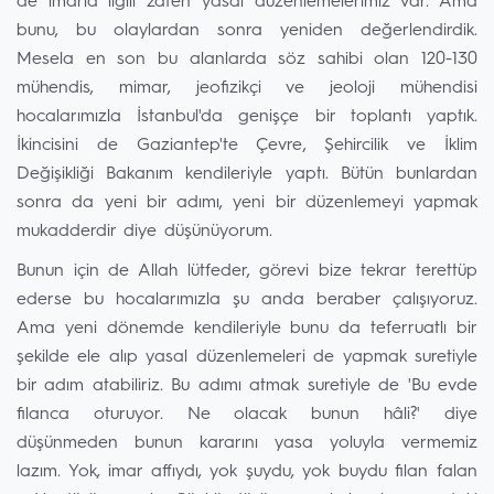
de imarla ilgili zaten yasal düzenlemelerimiz var. Ama
bunu, bu olaylardan sonra yeniden değerlendirdik.
Mesela en son bu alanlarda söz sahibi olan 120-130
mühendis, mimar, jeofizikçi ve jeoloji mühendisi
hocalarımızla İstanbul'da genişçe bir toplantı yaptık.
İkincisini de Gaziantep'te Çevre, Şehircilik ve İklim
Değişikliği Bakanım kendileriyle yaptı. Bütün bunlardan
sonra da yeni bir adımı, yeni bir düzenlemeyi yapmak
mukadderdir diye düşünüyorum.
Bunun için de Allah lütfeder, görevi bize tekrar terettüp
ederse bu hocalarımızla şu anda beraber çalışıyoruz.
Ama yeni dönemde kendileriyle bunu da teferruatlı bir
şekilde ele alıp yasal düzenlemeleri de yapmak suretiyle
bir adım atabiliriz. Bu adımı atmak suretiyle de 'Bu evde
filanca oturuyor. Ne olacak bunun hâli?' diye
düşünmeden bunun kararını yasa yoluyla vermemiz
lazım. Yok, imar affıydı, yok şuydu, yok buydu filan falan