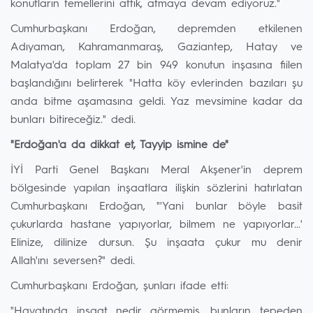
konutların temellerini attık, atmaya devam ediyoruz."
Cumhurbaşkanı Erdoğan, depremden etkilenen
Adıyaman, Kahramanmaraş, Gaziantep, Hatay ve
Malatya'da toplam 27 bin 949 konutun inşasına fiilen
başlandığını belirterek "Hatta köy evlerinden bazıları şu
anda bitme aşamasına geldi. Yaz mevsimine kadar da
bunları bitireceğiz." dedi.
"Erdoğan'a da dikkat et, Tayyip ismine de"
İYİ Parti Genel Başkanı Meral Akşener'in deprem
bölgesinde yapılan inşaatlara ilişkin sözlerini hatırlatan
Cumhurbaşkanı Erdoğan, "'Yani bunlar böyle basit
çukurlarda hastane yapıyorlar, bilmem ne yapıyorlar...'
Elinize, dilinize dursun. Şu inşaata çukur mu denir
Allah'ını seversen?" dedi.
Cumhurbaşkanı Erdoğan, şunları ifade etti:
"Hayatında inşaat nedir görmemiş, bunların tepeden