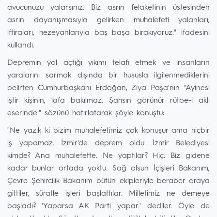
avucunuzu yalarsınız. Biz asrın felaketinin üstesinden
asrın dayanışmasıyla gelirken muhalefeti yalanları,
iftiraları, hezeyanlarıyla baş başa bırakıyoruz." ifadesini
kullandı.
Depremin yol açtığı yıkımı telafi etmek ve insanların
yaralarını sarmak dışında bir hususla ilgilenmediklerini
belirten Cumhurbaşkanı Erdoğan, Ziya Paşa'nın "Ayinesi
iştir kişinin, lafa bakılmaz. Şahsın görünür rütbe-i aklı
eserinde." sözünü hatırlatarak şöyle konuştu:
"Ne yazık ki bizim muhalefetimiz çok konuşur ama hiçbir
iş yapamaz. İzmir'de deprem oldu. İzmir Belediyesi
kimde? Ana muhalefette. Ne yaptılar? Hiç. Biz gidene
kadar bunlar ortada yoktu. Sağ olsun İçişleri Bakanım,
Çevre Şehircilik Bakanım bütün ekipleriyle beraber oraya
gittiler, süratle işleri başlattılar. Milletimiz ne demeye
başladı? 'Yaparsa AK Parti yapar.' dediler. Öyle de