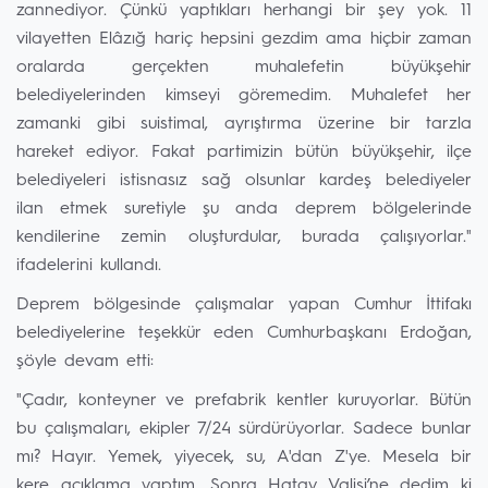
zannediyor. Çünkü yaptıkları herhangi bir şey yok. 11
vilayetten Elâzığ hariç hepsini gezdim ama hiçbir zaman
oralarda gerçekten muhalefetin büyükşehir
belediyelerinden kimseyi göremedim. Muhalefet her
zamanki gibi suistimal, ayrıştırma üzerine bir tarzla
hareket ediyor. Fakat partimizin bütün büyükşehir, ilçe
belediyeleri istisnasız sağ olsunlar kardeş belediyeler
ilan etmek suretiyle şu anda deprem bölgelerinde
kendilerine zemin oluşturdular, burada çalışıyorlar."
ifadelerini kullandı.
Deprem bölgesinde çalışmalar yapan Cumhur İttifakı
belediyelerine teşekkür eden Cumhurbaşkanı Erdoğan,
şöyle devam etti:
"Çadır, konteyner ve prefabrik kentler kuruyorlar. Bütün
bu çalışmaları, ekipler 7/24 sürdürüyorlar. Sadece bunlar
mı? Hayır. Yemek, yiyecek, su, A'dan Z'ye. Mesela bir
kere açıklama yaptım. Sonra Hatay Valisi’ne dedim ki