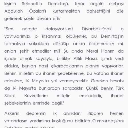
kişinin Selahattin Demirtaş'ı, terör örgütü elebaşı
Abdullah Öcalan'ı kurtarmaktan bahsettiğini dile
getirerek şöyle devam etti:
"Sen nerede dolaşıyorsun? Diyarbakır'daki o
yavrularımızı, o insanımızı öldürenler, bu Demirtaş'ın
talimatıyla sokaklara dökülüp onları öldürmediler mi,
onları şehit etmediler mi? Şu anda Meral Hanım da
içinde olmak kaydıyla, birlikte Altılı Masa, şimdi yedi
oldular, bunları nasıl çıkaracaklarının planını yapıyorlar.
Benim milletim bu ihanet şebekelerine, bu vatana ihanet
edenlere, 14 Mayıs'ta yol vermeyecektir. Gereken hesabı
da 14 Mayıs'ta bunlardan soracaktır. Çünkü benim Türk
Silahlı Kuvvetlerim milletin emrindedir, ihanet
şebekelerinin emrinde değil."
Askerin depremin ilk anından itibaren hemen
vatandaşın yardımına koştuğunu belirten Cumhurbaşkanı