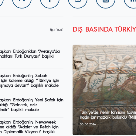
DIŞ BASINDA TÜRKI
TÜMÜ
şkanı Erdoğan’dan “Avrasya’da
nahtarı: Türk Dünyası” başlıklı
şkanı Erdoğan’ın, Sabah
için kaleme aldığı “Türkiye için
lışmaya devam” başlıklı makale
şkanı Erdoğan’ın, Yeni Şafak için
ldığı “Gelecek, aziz
zindir” başlıklı makale
Türkiye’de nehir tanrısını tasv
nadir bir mozaik bulundu (Milli
şkanı Erdoğan’ın, Newsweek
06 08 2026
me aldığı “Adalet ve Refah için
in Diplomatik Vizyonu” başlıklı