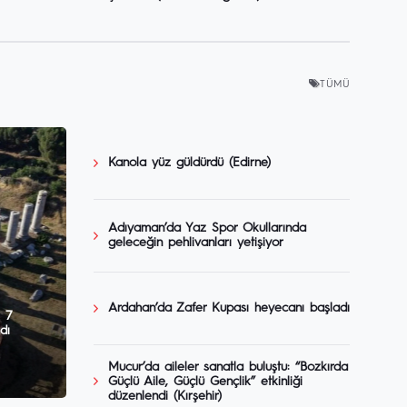
TÜMÜ
Kanola yüz güldürdü (Edirne)
Adıyaman’da Yaz Spor Okullarında
geleceğin pehlivanları yetişiyor
Ardahan’da Zafer Kupası heyecanı başladı
 7
dı
Mucur’da aileler sanatla buluştu: “Bozkırda
Güçlü Aile, Güçlü Gençlik” etkinliği
düzenlendi (Kırşehir)