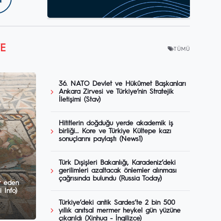
YE
TÜMÜ
36. NATO Devlet ve Hükûmet Başkanları
Ankara Zirvesi ve Türkiye’nin Stratejik
İletişimi (Stav)
Hititlerin doğduğu yerde akademik iş
birliği… Kore ve Türkiye Kültepe kazı
sonuçlarını paylaştı (News1)
Türk Dışişleri Bakanlığı, Karadeniz’deki
gerilimleri azaltacak önlemler alınması
çağrısında bulundu (Russia Today)
ir eden
 Info)
Türkiye’deki antik Sardes’te 2 bin 500
yıllık anıtsal mermer heykel gün yüzüne
çıkarıldı (Xinhua - İngilizce)