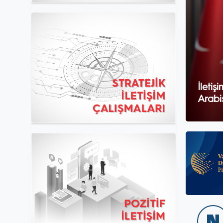
İleti
Arabis