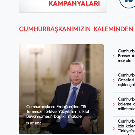
CUMHURBAŞKANIMIZIN KALEMINDEN
Cumhurba
Barışın A
makale
Cumhurba
Gazetesi 
aşkla ça
Cumhurba
kaleme a
Cumhurbaşkanı Erdoğan’dan “15
milletimi
Temmuz: Türkiye Yüzyılı‘nın İstiklal
Beyannamesi” başlıklı makale
Cumhurba
15 07 2026
için kale
Türkiye’n