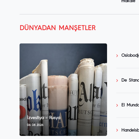
makale
DÜNYADAN MANŞETLER
Oslobodj
De Stand
El Mundo
İzvestiya - Rusya
06 08 2026
Handelsb