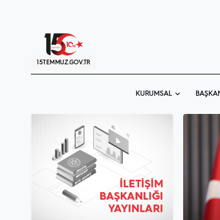
15TEMMUZ.GOV.TR
KURUMSAL
BAŞKA