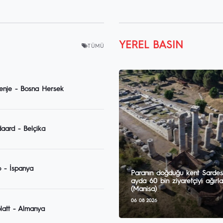
YEREL BASIN
TÜMÜ
enje - Bosna Hersek
aard - Belçika
 - İspanya
Paranın doğduğu kent Sardes
ayda 60 bin ziyaretçiyi ağırla
(Manisa)
06 08 2026
latt - Almanya