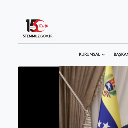
15TEMMUZ.GOV.TR
KURUMSAL
BAŞKA