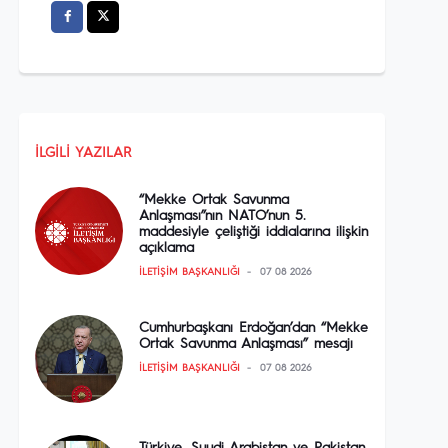
İLGILI YAZILAR
“Mekke Ortak Savunma
Anlaşması”nın NATO’nun 5.
maddesiyle çeliştiği iddialarına ilişkin
açıklama
İLETIŞIM BAŞKANLIĞI
07 08 2026
Cumhurbaşkanı Erdoğan’dan “Mekke
Ortak Savunma Anlaşması” mesajı
İLETIŞIM BAŞKANLIĞI
07 08 2026