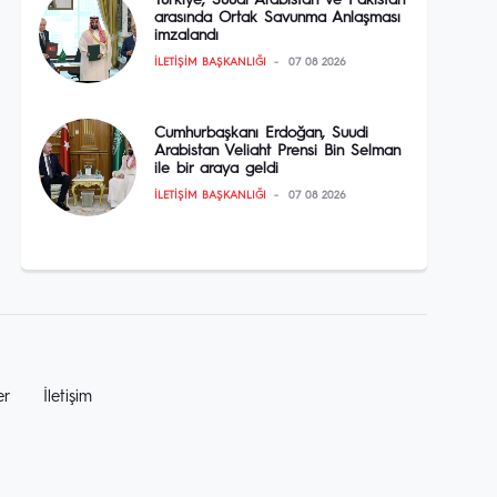
Türkiye, Suudi Arabistan ve Pakistan
arasında Ortak Savunma Anlaşması
imzalandı
İLETIŞIM BAŞKANLIĞI
07 08 2026
Cumhurbaşkanı Erdoğan, Suudi
Arabistan Veliaht Prensi Bin Selman
ile bir araya geldi
İLETIŞIM BAŞKANLIĞI
07 08 2026
er
İletişim