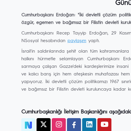
Günü
Cumhurbaşkanı Erdoğan: "İki devletli çözüm politi
özgür, egemen ve bağımsız bir Filistin devleti kurul
Cumhurbaşkanı Recep Tayyip Erdoğan, 29 Kasım Fi
NSosyal hesabından
paylaşım
yaptı.
İsrail'in saldırılarında şehit olan tüm kahramanlara
halkını hürmetle selamlayan Cumhurbaşkanı Erdo
sarmaya çalışan Gazze'deki kardeşlerimize insani y
ve kalıcı barış için hem ateşkesin muhafazası he
yapıyoruz. İki devletli çözüm politikamızı 1967 sı
ve bağımsız bir Filistin devleti kuruluncaya kadar kara
Cumhurbaşkanlığı İletişim Başkanlığını aşağıdak