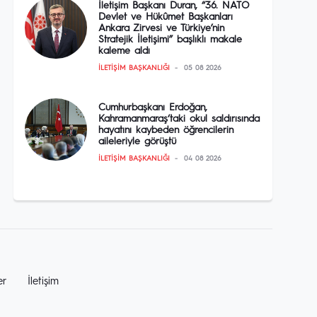
İletişim Başkanı Duran, “36. NATO
Devlet ve Hükûmet Başkanları
Ankara Zirvesi ve Türkiye’nin
Stratejik İletişimi” başlıklı makale
kaleme aldı
İLETIŞIM BAŞKANLIĞI
05 08 2026
Cumhurbaşkanı Erdoğan,
Kahramanmaraş‘taki okul saldırısında
hayatını kaybeden öğrencilerin
aileleriyle görüştü
İLETIŞIM BAŞKANLIĞI
04 08 2026
er
İletişim