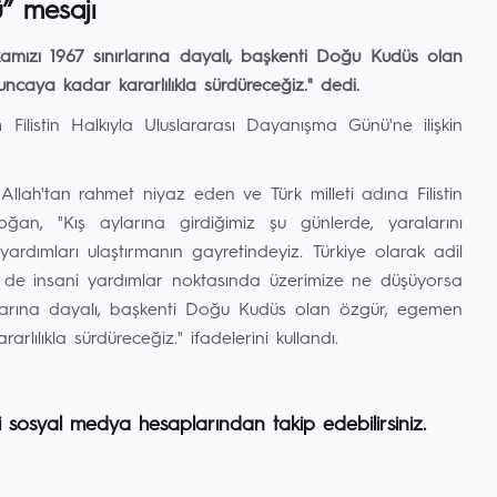
” mesajı
kamızı 1967 sınırlarına dayalı, başkenti Doğu Kudüs olan
uncaya kadar kararlılıkla sürdüreceğiz." dedi.
listin Halkıyla Uluslararası Dayanışma Günü'ne ilişkin
 Allah'tan rahmet niyaz eden ve Türk milleti adına Filistin
ğan, "Kış aylarına girdiğimiz şu günlerde, yaralarını
ardımları ulaştırmanın gayretindeyiz. Türkiye olarak adil
m de insani yardımlar noktasında üzerimize ne düşüyorsa
nırlarına dayalı, başkenti Doğu Kudüs olan özgür, egemen
rlılıkla sürdüreceğiz." ifadelerini kullandı.
i sosyal medya hesaplarından takip edebilirsiniz.