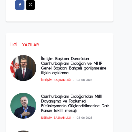
İLGILI YAZILAR
İletişim Başkanı Duran’dan
Cumhurbaşkanı Erdoğan ve MHP
Genel Başkanı Bahçeli görüşmesine
ilişkin açıklama
İLETIŞIM BAŞKANLIĞI
06 08 2026
Cumhurbaşkanı Erdoğan’dan Millî
Dayanışma ve Toplumsal
Bütünleşmenin Güçlendirilmesine Dair
Kanun Teklifi mesajı
İLETIŞIM BAŞKANLIĞI
05 08 2026