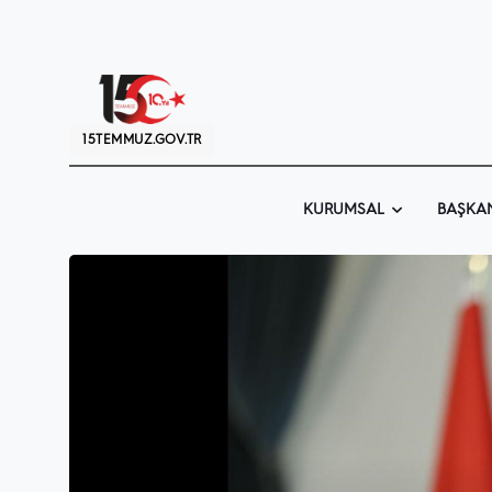
15TEMMUZ.GOV.TR
KURUMSAL
BAŞKA