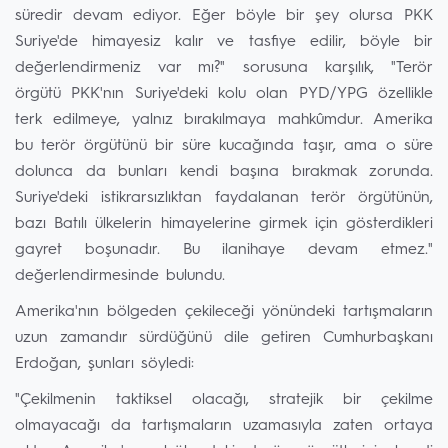
süredir devam ediyor. Eğer böyle bir şey olursa PKK
Suriye'de himayesiz kalır ve tasfiye edilir, böyle bir
değerlendirmeniz var mı?" sorusuna karşılık, "Terör
örgütü PKK'nın Suriye'deki kolu olan PYD/YPG özellikle
terk edilmeye, yalnız bırakılmaya mahkûmdur. Amerika
bu terör örgütünü bir süre kucağında taşır, ama o süre
dolunca da bunları kendi başına bırakmak zorunda.
Suriye'deki istikrarsızlıktan faydalanan terör örgütünün,
bazı Batılı ülkelerin himayelerine girmek için gösterdikleri
gayret boşunadır. Bu ilanihaye devam etmez."
değerlendirmesinde bulundu.
Amerika'nın bölgeden çekileceği yönündeki tartışmaların
uzun zamandır sürdüğünü dile getiren Cumhurbaşkanı
Erdoğan, şunları söyledi:
"Çekilmenin taktiksel olacağı, stratejik bir çekilme
olmayacağı da tartışmaların uzamasıyla zaten ortaya