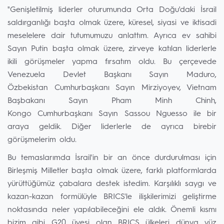
"Genişletilmiş liderler oturumunda Orta Doğu'daki İsrail
saldırganlığı başta olmak üzere, küresel, siyasi ve iktisadi
meselelere dair tutumumuzu anlattım. Ayrıca ev sahibi
Sayın Putin başta olmak üzere, zirveye katılan liderlerle
ikili görüşmeler yapma fırsatım oldu. Bu çerçevede
Venezuela Devlet Başkanı Sayın Maduro,
Özbekistan Cumhurbaşkanı Sayın Mirziyoyev, Vietnam
Başbakanı Sayın Pham Minh Chinh,
Kongo Cumhurbaşkanı Sayın Sassou Nguesso ile bir
araya geldik. Diğer liderlerle de ayrıca birebir
görüşmelerim oldu.
Bu temaslarımda İsrail'in bir an önce durdurulması için
Birleşmiş Milletler başta olmak üzere, farklı platformlarda
yürüttüğümüz çabalara destek istedim. Karşılıklı saygı ve
kazan-kazan formülüyle BRICS'le ilişkilerimizi geliştirme
noktasında neler yapılabileceğini ele aldık. Önemli kısmı
bizim gibi G20 üyesi olan BRICS ülkeleri dünya yüz