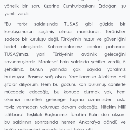
yönelik bir soru üzerine Cumhurbaşkanı Erdoğan, şu
yanıtı verdi:
"Bu terör saldırısında TUSAŞ gibi güzide bir
kuruluşumuzun seçilmiş olması manidardır. Teröristler
sadece bir kuruluşu değil, Türkiye'nin huzur ve güvenliğini
hedef almışlardır. Kahramanlarımız canları pahasına
TUSAŞ'ımızı, yani Türkiye'nin aydınlık geleceğini
savunmuşlardır. Maalesef hain saldırıda şehitler verdik, 5
şehidimiz, bunun yanında çok sayıda yaralımız
bulunuyor. Başımız sağ olsun. Yaralılarımıza Allah'tan acil
şifalar diliyorum. Hem bu gözünü kan bürümüş canilerle
mücadele edeceğiz, bu konuda durmak yok, hem
ülkemizi müreffeh geleceğe taşıma azmimizden asla
taviz vermeden yolumuza devam edeceğiz. Nitekim Millî
İstihbarat Teşkilatı Başkanımız İbrahim Kalın dün akşam
bu saldırının sonrasında hemen Ankara'ya döndü ve