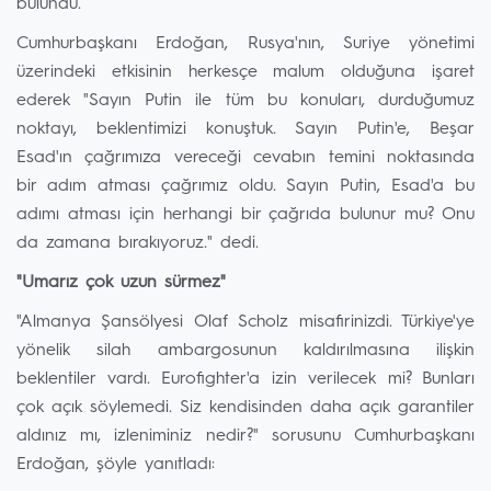
bulundu.
Cumhurbaşkanı Erdoğan, Rusya'nın, Suriye yönetimi
üzerindeki etkisinin herkesçe malum olduğuna işaret
ederek "Sayın Putin ile tüm bu konuları, durduğumuz
noktayı, beklentimizi konuştuk. Sayın Putin'e, Beşar
Esad'ın çağrımıza vereceği cevabın temini noktasında
bir adım atması çağrımız oldu. Sayın Putin, Esad'a bu
adımı atması için herhangi bir çağrıda bulunur mu? Onu
da zamana bırakıyoruz." dedi.
"Umarız çok uzun sürmez"
"Almanya Şansölyesi Olaf Scholz misafirinizdi. Türkiye'ye
yönelik silah ambargosunun kaldırılmasına ilişkin
beklentiler vardı. Eurofighter'a izin verilecek mi? Bunları
çok açık söylemedi. Siz kendisinden daha açık garantiler
aldınız mı, izleniminiz nedir?" sorusunu Cumhurbaşkanı
Erdoğan, şöyle yanıtladı: