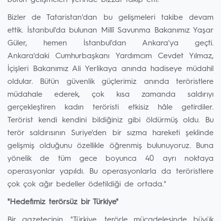
bütün gelişmeleri yerinde bizzat takip etti.
Bizler de Tataristan'dan bu gelişmeleri takibe devam
ettik. İstanbul'da bulunan Millî Savunma Bakanımız Yaşar
Güler, hemen İstanbul'dan Ankara'ya geçti.
Ankara'daki Cumhurbaşkanı Yardımcım Cevdet Yılmaz,
İçişleri Bakanımız Ali Yerlikaya anında hadiseye müdahil
oldular. Bütün güvenlik güçlerimiz anında teröristlere
müdahale ederek, çok kısa zamanda saldırıyı
gerçekleştiren kadın teröristi etkisiz hâle getirdiler.
Terörist kendi kendini bildiğiniz gibi öldürmüş oldu. Bu
terör saldırısının Suriye'den bir sızma hareketi şeklinde
gelişmiş olduğunu özellikle öğrenmiş bulunuyoruz. Buna
yönelik de tüm gece boyunca 40 ayrı noktaya
operasyonlar yapıldı. Bu operasyonlarla da teröristlere
çok çok ağır bedeller ödetildiği de ortada."
"Hedefimiz terörsüz bir Türkiye"
Bir gazetecinin, "Türkiye, terörle mücadelesinde büyük