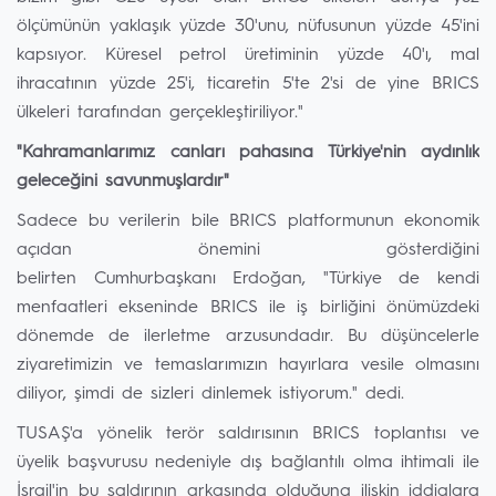
ölçümünün yaklaşık yüzde 30'unu, nüfusunun yüzde 45'ini
kapsıyor. Küresel petrol üretiminin yüzde 40'ı, mal
ihracatının yüzde 25'i, ticaretin 5'te 2'si de yine BRICS
ülkeleri tarafından gerçekleştiriliyor."
"Kahramanlarımız canları pahasına Türkiye'nin aydınlık
geleceğini savunmuşlardır"
Sadece bu verilerin bile BRICS platformunun ekonomik
açıdan önemini gösterdiğini
belirten Cumhurbaşkanı Erdoğan, "Türkiye de kendi
menfaatleri ekseninde BRICS ile iş birliğini önümüzdeki
dönemde de ilerletme arzusundadır. Bu düşüncelerle
ziyaretimizin ve temaslarımızın hayırlara vesile olmasını
diliyor, şimdi de sizleri dinlemek istiyorum." dedi.
TUSAŞ'a yönelik terör saldırısının BRICS toplantısı ve
üyelik başvurusu nedeniyle dış bağlantılı olma ihtimali ile
İsrail'in bu saldırının arkasında olduğuna ilişkin iddialara