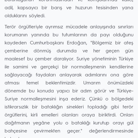
bütünlüğünün korunmasından ve komşularında kalıcı,
adil, kapsayıcı bir barış ve huzurun tesisinden yana
olduklarını söyledi.
Terör örgütleriyle ayrımsız mücadele anlayışında sınırları
korumanın yanında bu tutumlarının da payı olduğunu
kaydeden Cumhurbaşkanı Erdoğan, "Bölgemiz bir ateş
çemberine dönmüş durumda ve her geçen gün
maalesef bu çember daralıyor. Suriye yönetiminin Türkiye
ile samimi ve gerçekçi bir normalleşmenin kendilerine
sağlayacağı faydaları anlayarak adımlarını ona göre
atması temel beklentimizdir. Umarım önümüzdeki
dönemde bu konuda yapıcı bir adım görür ve Türkiye-
Suriye normalleşmesini inşa ederiz. Çünkü o bölgedeki
istikrarsızlık bir bataklığın sinekleri topladığı gibi terör
örgütlerini, kirli emelleri olanları oraya biriktirdi. Onları
dağıtmanın yegâne yolu o bataklığı kurutup orayı gül
bahçesine çevirmekten geçer." değerlendirmesinde