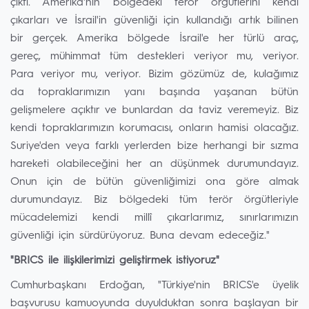
çıktı. Amerika'nın bölgedeki terör örgütlerini kendi
çıkarları ve İsrail'in güvenliği için kullandığı artık bilinen
bir gerçek. Amerika bölgede İsrail'e her türlü araç,
gereç, mühimmat tüm destekleri veriyor mu, veriyor.
Para veriyor mu, veriyor. Bizim gözümüz de, kulağımız
da topraklarımızın yanı başında yaşanan bütün
gelişmelere açıktır ve bunlardan da taviz veremeyiz. Biz
kendi topraklarımızın korumacısı, onların hamisi olacağız.
Suriye'den veya farklı yerlerden bize herhangi bir sızma
hareketi olabileceğini her an düşünmek durumundayız.
Onun için de bütün güvenliğimizi ona göre almak
durumundayız. Biz bölgedeki tüm terör örgütleriyle
mücadelemizi kendi millî çıkarlarımız, sınırlarımızın
güvenliği için sürdürüyoruz. Buna devam edeceğiz."
"BRICS ile ilişkilerimizi geliştirmek istiyoruz"
Cumhurbaşkanı Erdoğan, "Türkiye'nin BRICS'e üyelik
başvurusu kamuoyunda duyulduktan sonra başlayan bir