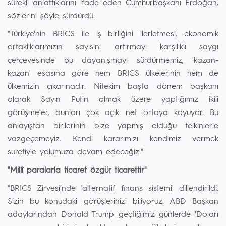
sürekli anlattıklarını ifade eden Cumhurbaşkanı Erdoğan,
sözlerini şöyle sürdürdü:
"Türkiye'nin BRICS ile iş birliğini ilerletmesi, ekonomik
ortaklıklarımızın sayısını artırmayı karşılıklı saygı
çerçevesinde bu dayanışmayı sürdürmemiz, 'kazan-
kazan' esasına göre hem BRICS ülkelerinin hem de
ülkemizin çıkarınadır. Nitekim başta dönem başkanı
olarak Sayın Putin olmak üzere yaptığımız ikili
görüşmeler, bunları çok açık net ortaya koyuyor. Bu
anlayıştan birilerinin bize yapmış olduğu telkinlerle
vazgeçemeyiz. Kendi kararımızı kendimiz vermek
suretiyle yolumuza devam edeceğiz."
"Millî paralarla ticaret özgür ticarettir"
"BRICS Zirvesi'nde 'alternatif finans sistemi' dillendirildi.
Sizin bu konudaki görüşlerinizi biliyoruz. ABD Başkan
adaylarından Donald Trump geçtiğimiz günlerde 'Doları