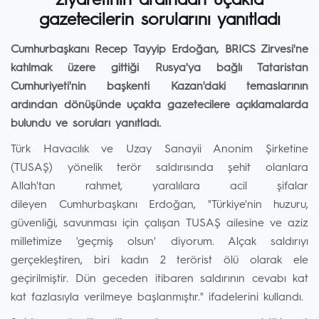
ziyaretinin ardından uçakta
gazetecilerin sorularını yanıtladı
Cumhurbaşkanı Recep Tayyip Erdoğan, BRICS Zirvesi'ne
katılmak üzere gittiği Rusya'ya bağlı Tataristan
Cumhuriyeti'nin başkenti Kazan'daki temaslarının
ardından dönüşünde uçakta gazetecilere açıklamalarda
bulundu ve soruları yanıtladı.
Türk Havacılık ve Uzay Sanayii Anonim Şirketine
(TUSAŞ) yönelik terör saldırısında şehit olanlara
Allah'tan rahmet, yaralılara acil şifalar
dileyen Cumhurbaşkanı Erdoğan, "Türkiye'nin huzuru,
güvenliği, savunması için çalışan TUSAŞ ailesine ve aziz
milletimize 'geçmiş olsun' diyorum. Alçak saldırıyı
gerçekleştiren, biri kadın 2 terörist ölü olarak ele
geçirilmiştir. Dün geceden itibaren saldırının cevabı kat
kat fazlasıyla verilmeye başlanmıştır." ifadelerini kullandı.