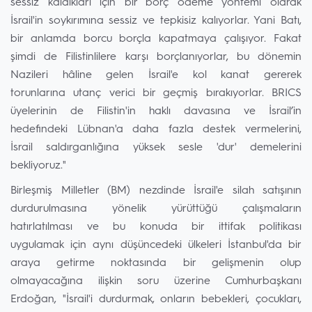
sessiz kaldıkları için bir borç ödeme yöntemi olarak
İsrail'in soykırımına sessiz ve tepkisiz kalıyorlar. Yani Batı,
bir anlamda borcu borçla kapatmaya çalışıyor. Fakat
şimdi de Filistinlilere karşı borçlanıyorlar, bu dönemin
Nazileri hâline gelen İsrail'e kol kanat gererek
torunlarına utanç verici bir geçmiş bırakıyorlar. BRICS
üyelerinin de Filistin'in haklı davasına ve İsrail’in
hedefindeki Lübnan'a daha fazla destek vermelerini,
İsrail saldırganlığına yüksek sesle 'dur' demelerini
bekliyoruz."
Birleşmiş Milletler (BM) nezdinde İsrail'e silah satışının
durdurulmasına yönelik yürüttüğü çalışmaların
hatırlatılması ve bu konuda bir ittifak politikası
uygulamak için aynı düşüncedeki ülkeleri İstanbul'da bir
araya getirme noktasında bir gelişmenin olup
olmayacağına ilişkin soru üzerine Cumhurbaşkanı
Erdoğan, "İsrail'i durdurmak, onların bebekleri, çocukları,