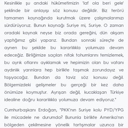
Kesinlikle şu andaki hükûmetimizin 'laf ola beri gele'
şeklinde bir anlayışı söz konusu değildir. Biz terörü
tamamen kaynağında kurutmak üzere çalışmalarımızı
sürdürüyoruz. Bunun kaynağı Suriye mi, Suriye. O zaman
oradaki kaynak neyse biz orada gereğini, dün akşam
yaptığımız gibi yaparız. Bundan sonraki süreçte de
aynen bu şekilde bu kararlılıkla yolumuza devam
edeceğiz. Birliğimize saçılan nifak tohumlarını temizlemek,
bu ayrık otlarını ayıklamak ve hepimizin olan bu vatanı
aydınlık yarınlara hep birlikte taşımak zorundayız ve
taşıyacağız. Bundan da taviz söz konusu değil.
Bölgemizdeki gelişmeler bu gerçeği bir kez daha
önümüze koymuştur. Ayrışan değil, kucaklaşan Türkiye
idealine doğru kararlılıkla yolumuza devam ediyoruz."
Cumhurbaşkanı Erdoğan, "PKK'nın Suriye kolu PYD/YPG
ile mücadele ne durumda? Bununla birlikte Amerika'nın
bölgeden çekilmesine yönelik tartışmalar uzunca bir