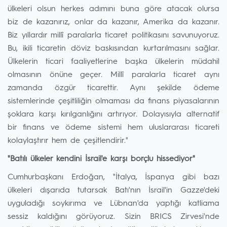
ülkeleri olsun herkes adımını buna göre atacak olursa
biz de kazanırız, onlar da kazanır, Amerika da kazanır.
Biz yıllardır millî paralarla ticaret politikasını savunuyoruz.
Bu, ikili ticaretin döviz baskısından kurtarılmasını sağlar.
Ülkelerin ticari faaliyetlerine başka ülkelerin müdahil
olmasının önüne geçer. Millî paralarla ticaret aynı
zamanda özgür ticarettir. Aynı şekilde ödeme
sistemlerinde çeşitliliğin olmaması da finans piyasalarının
şoklara karşı kırılganlığını artırıyor. Dolayısıyla alternatif
bir finans ve ödeme sistemi hem uluslararası ticareti
kolaylaştırır hem de çeşitlendirir."
"Batılı ülkeler kendini İsrail'e karşı borçlu hissediyor"
Cumhurbaşkanı Erdoğan, "İtalya, İspanya gibi bazı
ülkeleri dışarıda tutarsak Batı'nın İsrail'in Gazze'deki
uyguladığı soykırıma ve Lübnan'da yaptığı katliama
sessiz kaldığını görüyoruz. Sizin BRICS Zirvesi'nde