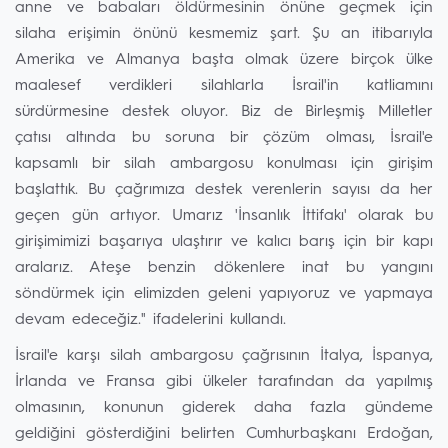
anne ve babaları öldürmesinin önüne geçmek için
silaha erişimin önünü kesmemiz şart. Şu an itibarıyla
Amerika ve Almanya başta olmak üzere birçok ülke
maalesef verdikleri silahlarla İsrail'in katliamını
sürdürmesine destek oluyor. Biz de Birleşmiş Milletler
çatısı altında bu soruna bir çözüm olması, İsrail'e
kapsamlı bir silah ambargosu konulması için girişim
başlattık. Bu çağrımıza destek verenlerin sayısı da her
geçen gün artıyor. Umarız 'İnsanlık İttifakı' olarak bu
girişimimizi başarıya ulaştırır ve kalıcı barış için bir kapı
aralarız. Ateşe benzin dökenlere inat bu yangını
söndürmek için elimizden geleni yapıyoruz ve yapmaya
devam edeceğiz." ifadelerini kullandı.
İsrail'e karşı silah ambargosu çağrısının İtalya, İspanya,
İrlanda ve Fransa gibi ülkeler tarafından da yapılmış
olmasının, konunun giderek daha fazla gündeme
geldiğini gösterdiğini belirten Cumhurbaşkanı Erdoğan,