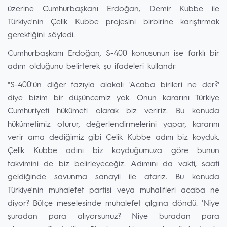
üzerine Cumhurbaşkanı Erdoğan, Demir Kubbe ile
Türkiye'nin Çelik Kubbe projesini birbirine karıştırmak
gerektiğini söyledi.
Cumhurbaşkanı Erdoğan, S-400 konusunun ise farklı bir
adım olduğunu belirterek şu ifadeleri kullandı:
"S-400'ün diğer fazıyla alakalı 'Acaba birileri ne der?'
diye bizim bir düşüncemiz yok. Onun kararını Türkiye
Cumhuriyeti hükûmeti olarak biz veririz. Bu konuda
hükûmetimiz oturur, değerlendirmelerini yapar, kararını
verir ama dediğimiz gibi Çelik Kubbe adını biz koyduk.
Çelik Kubbe adını biz koyduğumuza göre bunun
takvimini de biz belirleyeceğiz. Adımını da vakti, saati
geldiğinde savunma sanayii ile atarız. Bu konuda
Türkiye'nin muhalefet partisi veya muhalifleri acaba ne
diyor? Bütçe meselesinde muhalefet çılgına döndü. 'Niye
şuradan para alıyorsunuz? Niye buradan para