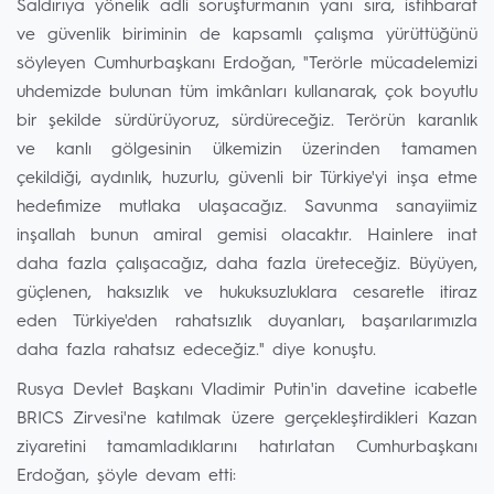
Saldırıya yönelik adli soruşturmanın yanı sıra, istihbarat
ve güvenlik biriminin de kapsamlı çalışma yürüttüğünü
söyleyen Cumhurbaşkanı Erdoğan, "Terörle mücadelemizi
uhdemizde bulunan tüm imkânları kullanarak, çok boyutlu
bir şekilde sürdürüyoruz, sürdüreceğiz. Terörün karanlık
ve kanlı gölgesinin ülkemizin üzerinden tamamen
çekildiği, aydınlık, huzurlu, güvenli bir Türkiye'yi inşa etme
hedefimize mutlaka ulaşacağız. Savunma sanayiimiz
inşallah bunun amiral gemisi olacaktır. Hainlere inat
daha fazla çalışacağız, daha fazla üreteceğiz. Büyüyen,
güçlenen, haksızlık ve hukuksuzluklara cesaretle itiraz
eden Türkiye'den rahatsızlık duyanları, başarılarımızla
daha fazla rahatsız edeceğiz." diye konuştu.
Rusya Devlet Başkanı Vladimir Putin'in davetine icabetle
BRICS Zirvesi'ne katılmak üzere gerçekleştirdikleri Kazan
ziyaretini tamamladıklarını hatırlatan Cumhurbaşkanı
Erdoğan, şöyle devam etti: