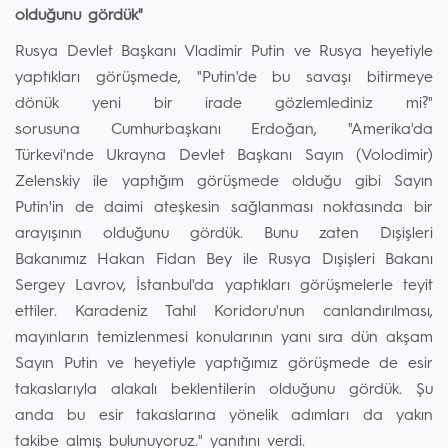
olduğunu gördük"
Rusya Devlet Başkanı Vladimir Putin ve Rusya heyetiyle
yaptıkları görüşmede, "Putin'de bu savaşı bitirmeye
dönük yeni bir irade gözlemlediniz mi?"
sorusuna Cumhurbaşkanı Erdoğan, "Amerika'da
Türkevi'nde Ukrayna Devlet Başkanı Sayın (Volodimir)
Zelenskiy ile yaptığım görüşmede olduğu gibi Sayın
Putin'in de daimi ateşkesin sağlanması noktasında bir
arayışının olduğunu gördük. Bunu zaten Dışişleri
Bakanımız Hakan Fidan Bey ile Rusya Dışişleri Bakanı
Sergey Lavrov, İstanbul'da yaptıkları görüşmelerle teyit
ettiler. Karadeniz Tahıl Koridoru'nun canlandırılması,
mayınların temizlenmesi konularının yanı sıra dün akşam
Sayın Putin ve heyetiyle yaptığımız görüşmede de esir
takaslarıyla alakalı beklentilerin olduğunu gördük. Şu
anda bu esir takaslarına yönelik adımları da yakın
takibe almış bulunuyoruz." yanıtını verdi.