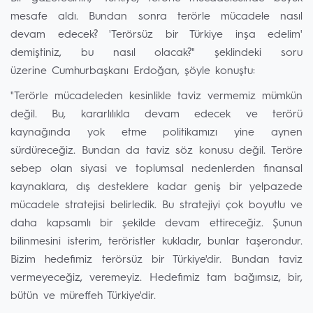
mesafe aldı. Bundan sonra terörle mücadele nasıl
devam edecek? 'Terörsüz bir Türkiye inşa edelim'
demiştiniz, bu nasıl olacak?" şeklindeki soru
üzerine Cumhurbaşkanı Erdoğan, şöyle konuştu:
"Terörle mücadeleden kesinlikle taviz vermemiz mümkün
değil. Bu, kararlılıkla devam edecek ve terörü
kaynağında yok etme politikamızı yine aynen
sürdüreceğiz. Bundan da taviz söz konusu değil. Teröre
sebep olan siyasi ve toplumsal nedenlerden finansal
kaynaklara, dış desteklere kadar geniş bir yelpazede
mücadele stratejisi belirledik. Bu stratejiyi çok boyutlu ve
daha kapsamlı bir şekilde devam ettireceğiz. Şunun
bilinmesini isterim, teröristler kukladır, bunlar taşerondur.
Bizim hedefimiz terörsüz bir Türkiye'dir. Bundan taviz
vermeyeceğiz, veremeyiz. Hedefimiz tam bağımsız, bir,
bütün ve müreffeh Türkiye'dir.