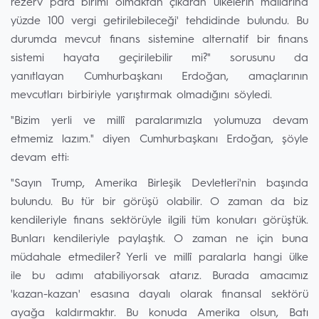
rezerv para birimi olmaktan çıkaran ülkelerin mallarına
yüzde 100 vergi getirilebileceği' tehdidinde bulundu. Bu
durumda mevcut finans sistemine alternatif bir finans
sistemi hayata geçirilebilir mi?" sorusunu da
yanıtlayan Cumhurbaşkanı Erdoğan, amaçlarının
mevcutları birbiriyle yarıştırmak olmadığını söyledi.
"Bizim yerli ve millî paralarımızla yolumuza devam
etmemiz lazım." diyen Cumhurbaşkanı Erdoğan, şöyle
devam etti:
"Sayın Trump, Amerika Birleşik Devletleri'nin başında
bulundu. Bu tür bir görüşü olabilir. O zaman da biz
kendileriyle finans sektörüyle ilgili tüm konuları görüştük.
Bunları kendileriyle paylaştık. O zaman ne için buna
müdahale etmediler? Yerli ve millî paralarla hangi ülke
ile bu adımı atabiliyorsak atarız. Burada amacımız
'kazan-kazan' esasına dayalı olarak finansal sektörü
ayağa kaldırmaktır. Bu konuda Amerika olsun, Batı