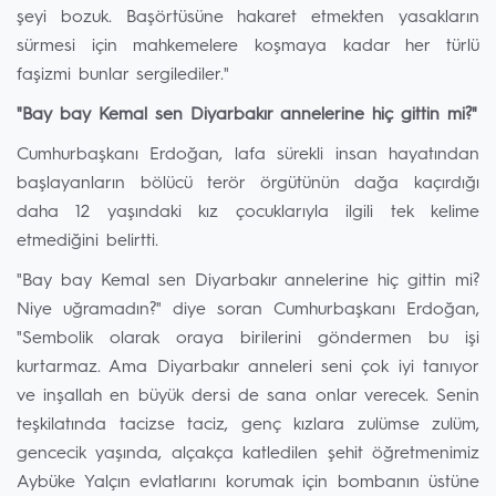
şeyi bozuk. Başörtüsüne hakaret etmekten yasakların
sürmesi için mahkemelere koşmaya kadar her türlü
faşizmi bunlar sergilediler."
"Bay bay Kemal sen Diyarbakır annelerine hiç gittin mi?"
Cumhurbaşkanı Erdoğan, lafa sürekli insan hayatından
başlayanların bölücü terör örgütünün dağa kaçırdığı
daha 12 yaşındaki kız çocuklarıyla ilgili tek kelime
etmediğini belirtti.
"Bay bay Kemal sen Diyarbakır annelerine hiç gittin mi?
Niye uğramadın?" diye soran Cumhurbaşkanı Erdoğan,
"Sembolik olarak oraya birilerini göndermen bu işi
kurtarmaz. Ama Diyarbakır anneleri seni çok iyi tanıyor
ve inşallah en büyük dersi de sana onlar verecek. Senin
teşkilatında tacizse taciz, genç kızlara zulümse zulüm,
gencecik yaşında, alçakça katledilen şehit öğretmenimiz
Aybüke Yalçın evlatlarını korumak için bombanın üstüne