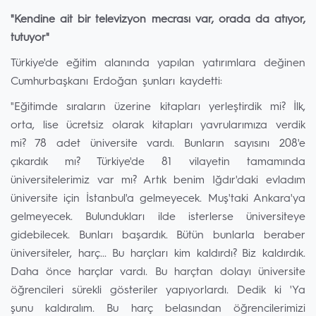
"Kendine ait bir televizyon mecrası var, orada da atıyor,
tutuyor"
Türkiye'de eğitim alanında yapılan yatırımlara değinen
Cumhurbaşkanı Erdoğan şunları kaydetti:
"Eğitimde sıraların üzerine kitapları yerleştirdik mi? İlk,
orta, lise ücretsiz olarak kitapları yavrularımıza verdik
mi? 78 adet üniversite vardı. Bunların sayısını 208'e
çıkardık mı? Türkiye'de 81 vilayetin tamamında
üniversitelerimiz var mı? Artık benim Iğdır'daki evladım
üniversite için İstanbul'a gelmeyecek. Muş'taki Ankara'ya
gelmeyecek. Bulundukları ilde isterlerse üniversiteye
gidebilecek. Bunları başardık. Bütün bunlarla beraber
üniversiteler, harç... Bu harçları kim kaldırdı? Biz kaldırdık.
Daha önce harçlar vardı. Bu harçtan dolayı üniversite
öğrencileri sürekli gösteriler yapıyorlardı. Dedik ki 'Ya
şunu kaldıralım. Bu harç belasından öğrencilerimizi