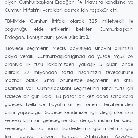
diyen Cumhurbaşkanı Erdoğan, 14 Mayıs'ta kendisine ve
Cumhur İttifakı'nı verdikleri destek için teşekkür etti.
TBMM'de Cumhur İttifakı olarak 323 milletvekili ile
çoğunluğu elde ettiklerini belirten Cumhurbaşkanı
Erdoğan, konuşmasını şöyle sürdürdü:
"Böylece seçimlerin Meclis boyutuyla sınavını alnımızın
akıyla verdik. Cumhurbaşkanlığında da yüzde 49,52 oy
oranıyla ilk turu rakibimizden yaklaşık 5 puan önde
bitirdik. 27 milyondan fazla insanımızın teveccühüne
mazhar olduk. Şimdi önümüzde seçimlerin en kritik
aşaması var. Cumhurbaşkanı seçimlerinin ikinci turu için
sadece bir gün kaldı. Bu pazar bir kez daha sandıklara
gidecek, belki de hayatımızın en önemli tercihlerinden
birini yapacağız. Sadece kendimizle ilgili değil, ülkemizin
ve evlatlarımızın geleceğine dair de çok mühim bir karar
vereceğiz. Bizi siz hanım kardeşlerimiz gibi milletimiz gibi
tüm dünya biliyor, tanıyor. Afrika'dan Asya'ya,