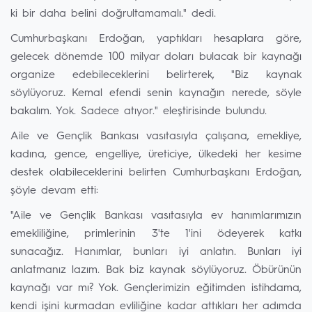
ki bir daha belini doğrultamamalı." dedi.
Cumhurbaşkanı Erdoğan, yaptıkları hesaplara göre,
gelecek dönemde 100 milyar doları bulacak bir kaynağı
organize edebileceklerini belirterek, "Biz kaynak
söylüyoruz. Kemal efendi senin kaynağın nerede, söyle
bakalım. Yok. Sadece atıyor." eleştirisinde bulundu.
Aile ve Gençlik Bankası vasıtasıyla çalışana, emekliye,
kadına, gence, engelliye, üreticiye, ülkedeki her kesime
destek olabileceklerini belirten Cumhurbaşkanı Erdoğan,
şöyle devam etti:
"Aile ve Gençlik Bankası vasıtasıyla ev hanımlarımızın
emekliliğine, primlerinin 3'te 1'ini ödeyerek katkı
sunacağız. Hanımlar, bunları iyi anlatın. Bunları iyi
anlatmanız lazım. Bak biz kaynak söylüyoruz. Öbürünün
kaynağı var mı? Yok. Gençlerimizin eğitimden istihdama,
kendi işini kurmadan evliliğine kadar attıkları her adımda