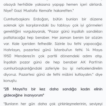
olsaydı herhâlde yakasına yapışıp hemen içeri alırlardı.
Niye? Gazi Mustafa Kemal'e hakaretten."
Cumhurbaşkanı Erdoğan, bütün bunları bir düzene
sokmak için karşılarındaki bu tabloyu çok iyi görmeleri
gerektiğini vurgulayarak, "Pazar günü inşallah sandıkları
patlatacağız hep beraber. Her zaman benim bir sözüm
var. Kale içeriden fethedilir. Sizinle bu fethi yapacağız.
Hatırlayın, pazartesi günü İstanbul'un fethi. 14 Mayıs
1950 Menderes'in çok partili dönemdeki adımı atışı.
İnşallah pazar günü de hep beraber AK Parti'nin
cumhurbaşkanlığındaki zaferiyle bu işi neticelendirelim
diyoruz. Pazartesi günü de fethi mübini kutlayalım." diye
konuştu.
"28 Mayıs'ta bir kez daha sandığa kadın elinin
gideceğine inanıyorum"
"Bunların her gün daha çok çirkinleşmelerinin, seviyeyi