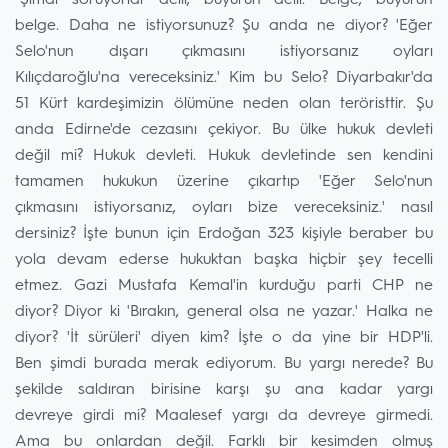
"Şimdi soruyorlar delil, buyurun delil. Belge, buyurun
belge. Daha ne istiyorsunuz? Şu anda ne diyor? 'Eğer
Selo'nun dışarı çıkmasını istiyorsanız oyları
Kılıçdaroğlu'na vereceksiniz.' Kim bu Selo? Diyarbakır'da
51 Kürt kardeşimizin ölümüne neden olan teröristtir. Şu
anda Edirne'de cezasını çekiyor. Bu ülke hukuk devleti
değil mi? Hukuk devleti. Hukuk devletinde sen kendini
tamamen hukukun üzerine çıkartıp 'Eğer Selo'nun
çıkmasını istiyorsanız, oyları bize vereceksiniz.' nasıl
dersiniz? İşte bunun için Erdoğan 323 kişiyle beraber bu
yola devam ederse hukuktan başka hiçbir şey tecelli
etmez. Gazi Mustafa Kemal'in kurduğu parti CHP ne
diyor? Diyor ki 'Bırakın, general olsa ne yazar.' Halka ne
diyor? 'İt sürüleri' diyen kim? İşte o da yine bir HDP'li.
Ben şimdi burada merak ediyorum. Bu yargı nerede? Bu
şekilde saldıran birisine karşı şu ana kadar yargı
devreye girdi mi? Maalesef yargı da devreye girmedi.
Ama bu onlardan değil. Farklı bir kesimden olmuş