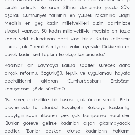
2'nin altında olan siyasette kadın temsil oranını her yıl
sürekli artırdık. Bu oran 28'inci dönemde yüzde 20'yi
aşarak Cumhuriyet tarihinin en yüksek rakamına ulaştı.
Meclisin en geç kadın milletvekilleri bizim partimizde
siyaset yapıyor. 50 kadın milletvekiliyle mecliste en fazla
kadın vekil bulunduran parti yine biziz. Kadın kollarımız
burası çok önemli 6 milyona yakın üyesiyle Türkiye'nin en
büyük kadın sivil toplum kuruluşu konumunda."
Kadınlar için saymaya kalksa saatler sürecek daha
birçok reformu, özgürlüğü, teşvik ve uygulamayı hayata
geçirdiklerini aktaran Cumhurbaşkanı Erdoğan,
konuşmasını şöyle sürdürdü:
"Bu süreçte özellikle bir hususa çok önem verdik. Bizim
aleyhimizde ta İstanbul Büyükşehir Belediye Başkanlığı
adaylığımızdan itibaren pek çok kampanya yürüttüler.
'Bunlar göreve gelirse kadınları dışarı çıkarmayacak'
dediler. 'Bunlar başkan olursa kadınların haklarını