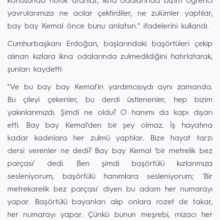
konusunda nutuk atanlar, ikna odalarında bizim öğrenci
yavrularımıza ne acılar çektirdiler, ne zulümler yaptılar,
bay bay Kemal önce bunu anlatsın." ifadelerini kullandı.
Cumhurbaşkanı Erdoğan, başlarındaki başörtüleri çekip
alınan kızlara ikna odalarında zulmedildiğini hatırlatarak,
şunları kaydetti:
"Ve bu bay bay Kemal'in yardımcısıydı aynı zamanda.
Bu çileyi çekenler, bu derdi üstlenenler, hep bizim
yakınlarımızdı. Şimdi ne oldu? O hanımı da kapı dışarı
etti. Bay bay Kemal'den bir şey olmaz. İş hayatına
kadar kadınlara her zulmü yaptılar. Bize hayat tarzı
dersi verenler ne dedi? Bay bay Kemal 'bir metrelik bez
parçası' dedi. Ben şimdi başörtülü kızlarımıza
sesleniyorum, başörtülü hanımlara sesleniyorum; 'Bir
metrekarelik bez parçası' diyen bu adam her numarayı
yapar. Başörtülü bayanları alıp onlara rozet de takar,
her numarayı yapar. Çünkü bunun meşrebi, mizacı her