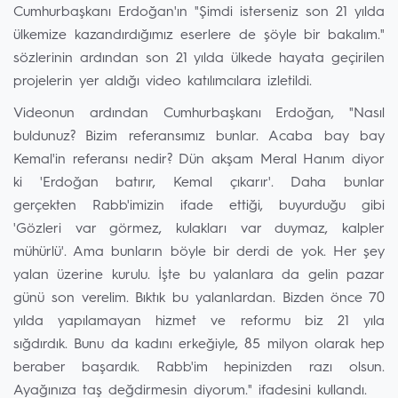
Cumhurbaşkanı Erdoğan'ın "Şimdi isterseniz son 21 yılda
ülkemize kazandırdığımız eserlere de şöyle bir bakalım."
sözlerinin ardından son 21 yılda ülkede hayata geçirilen
projelerin yer aldığı video katılımcılara izletildi.
Videonun ardından Cumhurbaşkanı Erdoğan, "Nasıl
buldunuz? Bizim referansımız bunlar. Acaba bay bay
Kemal'in referansı nedir? Dün akşam Meral Hanım diyor
ki 'Erdoğan batırır, Kemal çıkarır'. Daha bunlar
gerçekten Rabb'imizin ifade ettiği, buyurduğu gibi
'Gözleri var görmez, kulakları var duymaz, kalpler
mühürlü'. Ama bunların böyle bir derdi de yok. Her şey
yalan üzerine kurulu. İşte bu yalanlara da gelin pazar
günü son verelim. Bıktık bu yalanlardan. Bizden önce 70
yılda yapılamayan hizmet ve reformu biz 21 yıla
sığdırdık. Bunu da kadını erkeğiyle, 85 milyon olarak hep
beraber başardık. Rabb'im hepinizden razı olsun.
Ayağınıza taş değdirmesin diyorum." ifadesini kullandı.