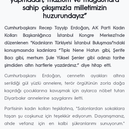
yapmadan, mazlum ve mağdurlara
sahip çıkışımızla milletimizin
huzurundayız”
Cumhurbaşkanı Recep Tayyip Erdoğan, AK Parti Kadın
Kolları Başkanlığınca İstanbul Kongre Merkezi'nde
düzenlenen "Kadınların Türkiye'si İstanbul Buluşması"ndaki
konuşmasında kadınlara “Tıpkı Nene Hatun gibi, Şerife
Bacı gibi, merhum Şule Yüksel Şenler gibi adınızı tarihe
şimdiden altın harflerle yazdırdınız.” diye hitap etti.
Cumhurbaşkanı Erdoğan, cennetin ayakları altına
serildiği gül yüzlü annelere, terör örgütünün zorla dağa
kaçırdığı çocuklarına kavuşmak için aylarca nöbet tutan
Diyarbakır annelerine saygılarını iletti.
Partisinin kadın kolları teşkilatına, "Salonlardan sokaklara
taşan şu coşkunuz için teşekkür ediyorum. Dayanışmanız,
ahde vefanız için en kalbi şükranlarımı sunuyorum."