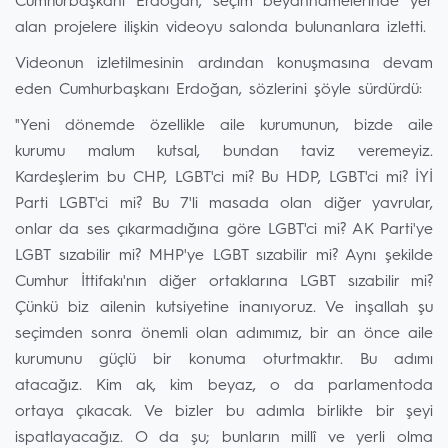
Cumhurbaşkanı Erdoğan, seçim beyannamelerinde yer
alan projelere ilişkin videoyu salonda bulunanlara izletti.
Videonun izletilmesinin ardından konuşmasına devam
eden Cumhurbaşkanı Erdoğan, sözlerini şöyle sürdürdü:
"Yeni dönemde özellikle aile kurumunun, bizde aile
kurumu malum kutsal, bundan taviz veremeyiz.
Kardeşlerim bu CHP, LGBT'ci mi? Bu HDP, LGBT'ci mi? İYİ
Parti LGBT'ci mi? Bu 7'li masada olan diğer yavrular,
onlar da ses çıkarmadığına göre LGBT'ci mi? AK Parti'ye
LGBT sızabilir mi? MHP'ye LGBT sızabilir mi? Aynı şekilde
Cumhur İttifakı'nın diğer ortaklarına LGBT sızabilir mi?
Çünkü biz ailenin kutsiyetine inanıyoruz. Ve inşallah şu
seçimden sonra önemli olan adımımız, bir an önce aile
kurumunu güçlü bir konuma oturtmaktır. Bu adımı
atacağız. Kim ak, kim beyaz, o da parlamentoda
ortaya çıkacak. Ve bizler bu adımla birlikte bir şeyi
ispatlayacağız. O da şu; bunların millî ve yerli olma