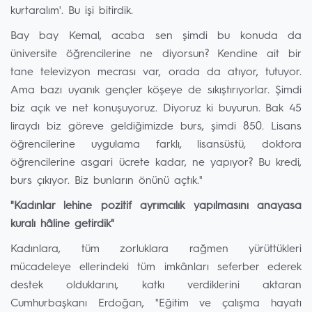
kurtaralım'. Bu işi bitirdik.
Bay bay Kemal, acaba sen şimdi bu konuda da
üniversite öğrencilerine ne diyorsun? Kendine ait bir
tane televizyon mecrası var, orada da atıyor, tutuyor.
Ama bazı uyanık gençler köşeye de sıkıştırıyorlar. Şimdi
biz açık ve net konuşuyoruz. Diyoruz ki buyurun. Bak 45
liraydı biz göreve geldiğimizde burs, şimdi 850. Lisans
öğrencilerine uygulama farklı, lisansüstü, doktora
öğrencilerine asgari ücrete kadar, ne yapıyor? Bu kredi,
burs çıkıyor. Biz bunların önünü açtık."
"Kadınlar lehine pozitif ayrımcılık yapılmasını anayasa
kuralı hâline getirdik"
Kadınlara, tüm zorluklara rağmen yürüttükleri
mücadeleye ellerindeki tüm imkânları seferber ederek
destek olduklarını, katkı verdiklerini aktaran
Cumhurbaşkanı Erdoğan, "Eğitim ve çalışma hayatı