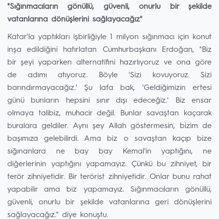
"Sığınmacıların gönüllü, güvenli, onurlu bir şekilde
vatanlarına dönüşlerini sağlayacağız"
Katar'la yaptıkları işbirliğiyle 1 milyon sığınmacı için konut
inşa edildiğini hatırlatan Cumhurbaşkanı Erdoğan, "Biz
bir şeyi yaparken alternatifini hazırlıyoruz ve ona göre
de adımı atıyoruz. Böyle 'Sizi kovuyoruz. Sizi
barındırmayacağız.' Şu lafa bak, 'Geldiğimizin ertesi
günü bunların hepsini sınır dışı edeceğiz.' Biz ensar
olmaya talibiz, muhacir değil. Bunlar savaştan kaçarak
buralara geldiler. Aynı şey Allah göstermesin, bizim de
başımıza gelebilirdi. Ama biz o savaştan kaçıp bize
sığınanlara ne bay bay Kemal'in yaptığını, ne
diğerlerinin yaptığını yapamayız. Çünkü bu zihniyet, bir
terör zihniyetidir. Bir terörist zihniyetidir. Onlar bunu rahat
yapabilir ama biz yapamayız. Sığınmacıların gönüllü,
güvenli, onurlu bir şekilde vatanlarına geri dönüşlerini
sağlayacağız." diye konuştu.