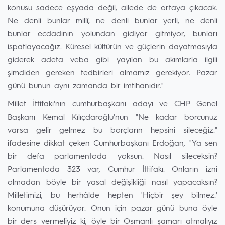
konusu sadece eşyada değil, ailede de ortaya çıkacak.
Ne denli bunlar millî, ne denli bunlar yerli, ne denli
bunlar ecdadının yolundan gidiyor gitmiyor, bunları
ispatlayacağız. Küresel kültürün ve güçlerin dayatmasıyla
giderek adeta veba gibi yayılan bu akımlarla ilgili
şimdiden gereken tedbirleri almamız gerekiyor. Pazar
günü bunun aynı zamanda bir imtihanıdır."
Millet İttifakı'nın cumhurbaşkanı adayı ve CHP Genel
Başkanı Kemal Kılıçdaroğlu'nun "Ne kadar borcunuz
varsa gelir gelmez bu borçların hepsini sileceğiz."
ifadesine dikkat çeken Cumhurbaşkanı Erdoğan, "Ya sen
bir defa parlamentoda yoksun. Nasıl sileceksin?
Parlamentoda 323 var, Cumhur İttifakı. Onların izni
olmadan böyle bir yasal değişikliği nasıl yapacaksın?
Milletimizi, bu herhâlde hepten 'Hiçbir şey bilmez.'
konumuna düşürüyor. Onun için pazar günü buna öyle
bir ders vermeliyiz ki, öyle bir Osmanlı şamarı atmalıyız