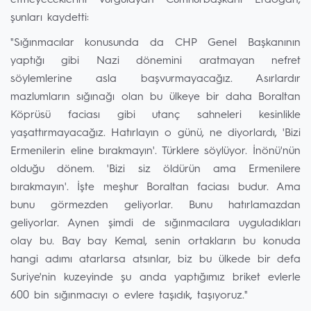
etmeyeceklerini vurgulayan Cumhurbaşkanı Erdoğan,
şunları kaydetti:
"Sığınmacılar konusunda da CHP Genel Başkanının
yaptığı gibi Nazi dönemini aratmayan nefret
söylemlerine asla başvurmayacağız. Asırlardır
mazlumların sığınağı olan bu ülkeye bir daha Boraltan
Köprüsü faciası gibi utanç sahneleri kesinlikle
yaşattırmayacağız. Hatırlayın o günü, ne diyorlardı, 'Bizi
Ermenilerin eline bırakmayın'. Türklere söylüyor. İnönü'nün
olduğu dönem. 'Bizi siz öldürün ama Ermenilere
bırakmayın'. İşte meşhur Boraltan faciası budur. Ama
bunu görmezden geliyorlar. Bunu hatırlamazdan
geliyorlar. Aynen şimdi de sığınmacılara uyguladıkları
olay bu. Bay bay Kemal, senin ortakların bu konuda
hangi adımı atarlarsa atsınlar, biz bu ülkede bir defa
Suriye'nin kuzeyinde şu anda yaptığımız briket evlerle
600 bin sığınmacıyı o evlere taşıdık, taşıyoruz."