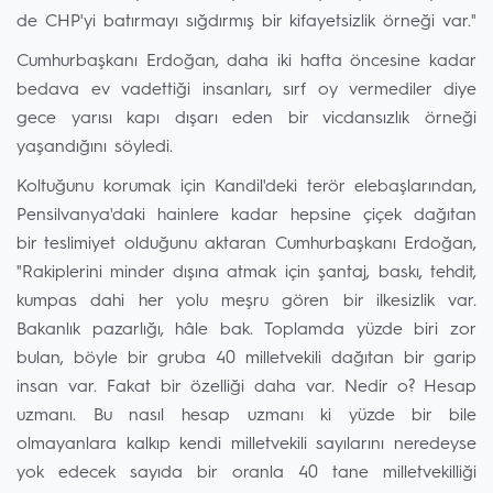
de CHP'yi batırmayı sığdırmış bir kifayetsizlik örneği var."
Cumhurbaşkanı Erdoğan, daha iki hafta öncesine kadar
bedava ev vadettiği insanları, sırf oy vermediler diye
gece yarısı kapı dışarı eden bir vicdansızlık örneği
yaşandığını söyledi.
Koltuğunu korumak için Kandil'deki terör elebaşlarından,
Pensilvanya'daki hainlere kadar hepsine çiçek dağıtan
bir teslimiyet olduğunu aktaran Cumhurbaşkanı Erdoğan,
"Rakiplerini minder dışına atmak için şantaj, baskı, tehdit,
kumpas dahi her yolu meşru gören bir ilkesizlik var.
Bakanlık pazarlığı, hâle bak. Toplamda yüzde biri zor
bulan, böyle bir gruba 40 milletvekili dağıtan bir garip
insan var. Fakat bir özelliği daha var. Nedir o? Hesap
uzmanı. Bu nasıl hesap uzmanı ki yüzde bir bile
olmayanlara kalkıp kendi milletvekili sayılarını neredeyse
yok edecek sayıda bir oranla 40 tane milletvekilliği