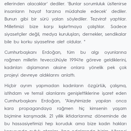
ellerinden alacaklar' dediler. 'Bunlar sorumluluk üstlenirse
insanların hayat tarzına müdahale edecek' dediler.
Bunun gibi bir sürü yalan söylediler. Tezvirat yaptılar.
Milletimizi bize karşı kışkırtmaya çalıştılar. Sadece
siyasetçiler değil, medya kuruluşları, dernekler, sendikalar
bile bu korku siyasetine alet oldular. "
Cumhurbaşkanı Erdoğan, tüm bu algı oyunlarına
rağmen milletin teveccühüyle 1994'te göreve geldiklerini,
kadınları dışlamanın aksine onlara yönelik pek çok
projeyi devreye aldıklarını anlattı.
Hiçbir ayrım yapmadan kadınların özgürlük, çalışma,
istihdam ve temsil alanlarını genişlettiklerine işaret eden
Cumhurbaşkanı Erdoğan, "Aleyhimizde yapılan onca
kara propagandaya rağmen hiç kimsenin yaşam
biçimine karışmadık. 21 yıllık iktidarlarımız döneminde de
bu hassasiyetimizi hep koruduk ama bize kadın hakları