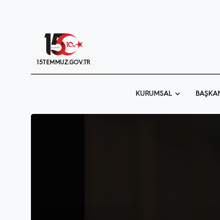
15TEMMUZ.GOV.TR
KURUMSAL
BAŞKA