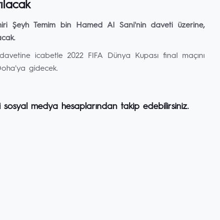
tılacak
ri Şeyh Temim bin Hamed Al Sani'nin daveti üzerine,
acak.
davetine icabetle 2022 FIFA Dünya Kupası final maçını
Doha'ya gidecek.
i sosyal medya hesaplarından takip edebilirsiniz.