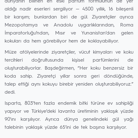
dünyanın bilinen en eski parfüm formülünün de yer
aldığı nadir eserleri sergiliyor — 4500 yıllık, 16 bileşenli
bir karışım; bunlardan biri de gül. Ziyaretçiler ayrıca
Mezopotamya ve Anadolu uygarlıklarından, Roma
İmparatorluğu’ndan, Mısır ve Yunanistan’dan gelen
kokuları da hem görebiliyor hem de koklayabiliyor.
Müze atölyelerinde ziyaretçiler, vücut kimyaları ve koku
tercihleri doğrultusunda kişisel parfümlerini de
oluşturabiliyorlar. Başdeğirmen, “Her koku benzersiz bir
koda sahip. Ziyaretçi yıllar sonra geri döndüğünde,
talep ettiği aynı kokuyu birebir yeniden oluşturabiliyoruz.”
dedi.
Isparta, 803’ten fazla endemik bitki türüne ev sahipliği
yapıyor ve Türkiye’deki lavanta üretiminin yaklaşık yüzde
90’ını karşılıyor. Ayrıca dünya genelindeki gül yağı
talebinin yaklaşık yüzde 65’ini de tek başına karşılıyor.