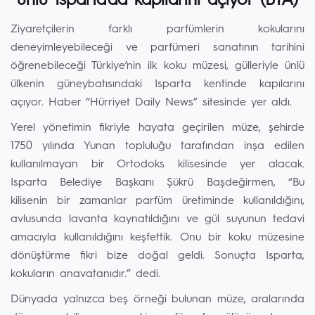
ünlü Isparta’da kapılarını açıyor (BTA)
Ziyaretçilerin farklı parfümlerin kokularını
deneyimleyebileceği ve parfümeri sanatının tarihini
öğrenebileceği Türkiye’nin ilk koku müzesi, gülleriyle ünlü
ülkenin güneybatısındaki Isparta kentinde kapılarını
açıyor. Haber “Hürriyet Daily News” sitesinde yer aldı.
Yerel yönetimin fikriyle hayata geçirilen müze, şehirde
1750 yılında Yunan topluluğu tarafından inşa edilen
kullanılmayan bir Ortodoks kilisesinde yer alacak.
Isparta Belediye Başkanı Şükrü Başdeğirmen, “Bu
kilisenin bir zamanlar parfüm üretiminde kullanıldığını,
avlusunda lavanta kaynatıldığını ve gül suyunun tedavi
amacıyla kullanıldığını keşfettik. Onu bir koku müzesine
dönüştürme fikri bize doğal geldi. Sonuçta Isparta,
kokuların anavatanıdır.” dedi.
Dünyada yalnızca beş örneği bulunan müze, aralarında