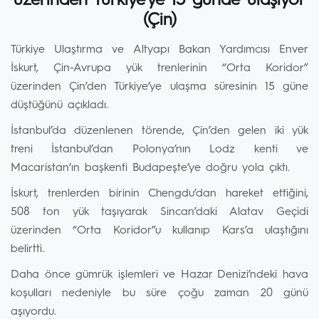
üzerinden Türkiye’ye 15 günde ulaşıyor
(Çin)
Türkiye Ulaştırma ve Altyapı Bakan Yardımcısı Enver
İskurt, Çin-Avrupa yük trenlerinin “Orta Koridor”
üzerinden Çin’den Türkiye’ye ulaşma süresinin 15 güne
düştüğünü açıkladı.
İstanbul’da düzenlenen törende, Çin’den gelen iki yük
treni İstanbul’dan Polonya’nın Lodz kenti ve
Macaristan’ın başkenti Budapeşte’ye doğru yola çıktı.
İskurt, trenlerden birinin Chengdu’dan hareket ettiğini,
508 ton yük taşıyarak Sincan’daki Alatav Geçidi
üzerinden “Orta Koridor”u kullanıp Kars’a ulaştığını
belirtti.
Daha önce gümrük işlemleri ve Hazar Denizi’ndeki hava
koşulları nedeniyle bu süre çoğu zaman 20 günü
aşıyordu.